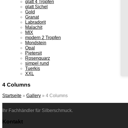
glatt 4 Tropfen
glatt Sichel
Gold
Granat
Labradorit
Malachit
MIX
modern 2 Tropfen
Mondstein
Opal
Pietersit
Rosenquarz
simpel rund
Tuerkis
XXL
4 Columns
Startseite
»
Gallery
»
4 Columns
Ihr Fachhändler für Silberschmuck.
Kontakt