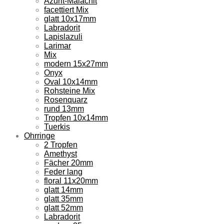
Azurit-Malachit
facettiert Mix
glatt 10x17mm
Labradorit
Lapislazuli
Larimar
Mix
modern 15x27mm
Onyx
Oval 10x14mm
Rohsteine Mix
Rosenquarz
rund 13mm
Tropfen 10x14mm
Tuerkis
Ohrringe
2 Tropfen
Amethyst
Fächer 20mm
Feder lang
floral 11x20mm
glatt 14mm
glatt 35mm
glatt 52mm
Labradorit