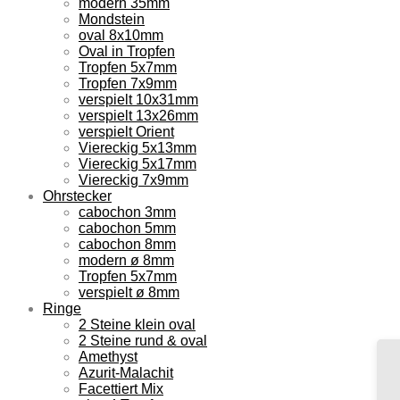
modern 35mm
Mondstein
oval 8x10mm
Oval in Tropfen
Tropfen 5x7mm
Tropfen 7x9mm
verspielt 10x31mm
verspielt 13x26mm
verspielt Orient
Viereckig 5x13mm
Viereckig 5x17mm
Viereckig 7x9mm
Ohrstecker
cabochon 3mm
cabochon 5mm
cabochon 8mm
modern ø 8mm
Tropfen 5x7mm
verspielt ø 8mm
Ringe
2 Steine klein oval
2 Steine rund & oval
Amethyst
Azurit-Malachit
Facettiert Mix