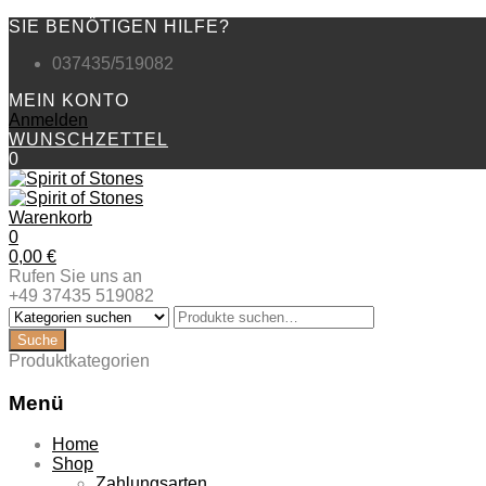
SIE BENÖTIGEN HILFE?
037435/519082
MEIN KONTO
Anmelden
WUNSCHZETTEL
0
Warenkorb
0
0,00
€
Rufen Sie uns an
+49 37435 519082
Produktkategorien
Menü
Zum
Home
Inhalt
Shop
springen
Zahlungsarten