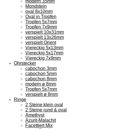
modern 35mm
Mondstein
oval 8x10mm
Oval in Tropfen
Tropfen 5x7mm
Tropfen 7x9mm
verspielt 10x31mm
verspielt 13x26mm
verspielt Orient
Viereckig 5x13mm
Viereckig 5x17mm
Viereckig 7x9mm
Ohrstecker
cabochon 3mm
cabochon 5mm
cabochon 8mm
modern ø 8mm
Tropfen 5x7mm
verspielt ø 8mm
Ringe
2 Steine klein oval
2 Steine rund & oval
Amethyst
Azurit-Malachit
Facettiert Mix