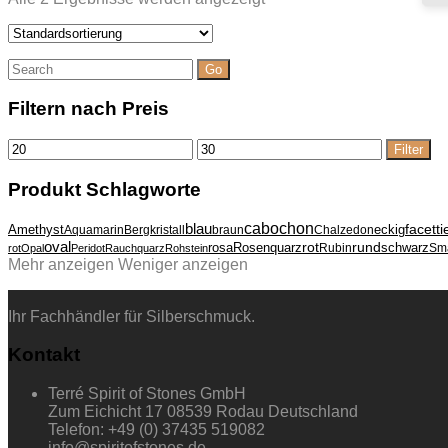
Suche
nach:
Filtern nach Preis
Min.
Max.
Filter
Preis
Preis
Produkt Schlagworte
cabochon
blau
Amethyst
eckig
facetti
Aquamarin
Bergkristall
braun
Chalzedon
oval
rund
rosa
Rosenquarz
rot
schwarz
Rubin
Sm
rot
Opal
Peridot
Rauchquarz
Rohstein
Mehr anzeigen
Weniger anzeigen
Ihr Fachhändler für Silberschmuck.
Kontakt
Terré Spirit of Stones GmbH
Zum Eichicht 17 08539 Rodau Deutschland
Telefon: +49 (0) 37435 519082
info@spiritofstones.de