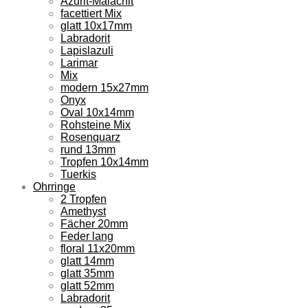
Azurit-Malachit
facettiert Mix
glatt 10x17mm
Labradorit
Lapislazuli
Larimar
Mix
modern 15x27mm
Onyx
Oval 10x14mm
Rohsteine Mix
Rosenquarz
rund 13mm
Tropfen 10x14mm
Tuerkis
Ohrringe
2 Tropfen
Amethyst
Fächer 20mm
Feder lang
floral 11x20mm
glatt 14mm
glatt 35mm
glatt 52mm
Labradorit