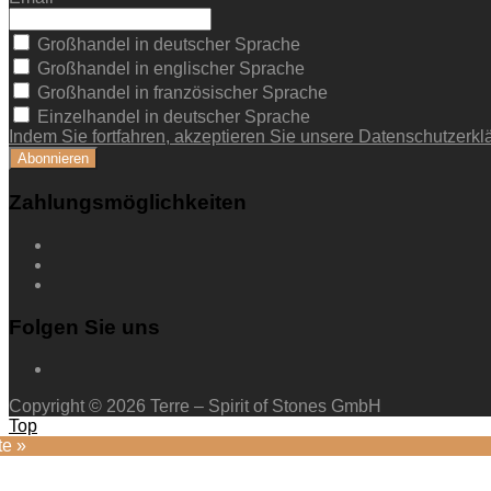
Großhandel in deutscher Sprache
Großhandel in englischer Sprache
Großhandel in französischer Sprache
Einzelhandel in deutscher Sprache
Indem Sie fortfahren, akzeptieren Sie unsere Datenschutzerkl
Zahlungsmöglichkeiten
Folgen Sie uns
Copyright © 2026 Terre – Spirit of Stones GmbH
Top
te »