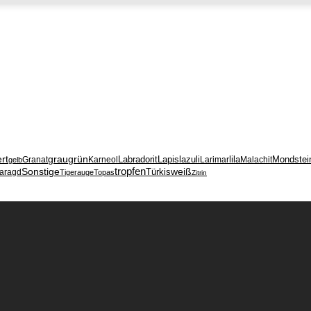
ert
grau
grün
Labradorit
Lapislazuli
lila
Mondstei
Granat
Karneol
Larimar
Malachit
gelb
tropfen
weiß
Sonstige
Türkis
aragd
Tigerauge
Topas
Zitrin