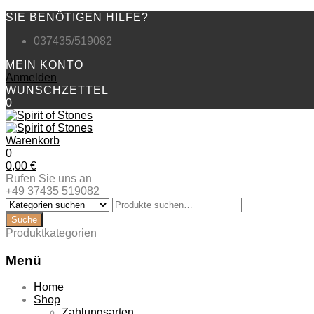
SIE BENÖTIGEN HILFE?
037435/519082
MEIN KONTO
Anmelden
WUNSCHZETTEL
0
Warenkorb
0
0,00
€
Rufen Sie uns an
+49 37435 519082
Produktkategorien
Menü
Zum
Home
Inhalt
Shop
springen
Zahlungsarten