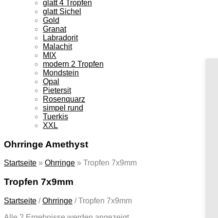
glatt 4 Tropfen
glatt Sichel
Gold
Granat
Labradorit
Malachit
MIX
modern 2 Tropfen
Mondstein
Opal
Pietersit
Rosenquarz
simpel rund
Tuerkis
XXL
Ohrringe Amethyst
Startseite
»
Ohrringe
»
Tropfen 7x9mm
Tropfen 7x9mm
Startseite
/
Ohrringe
/
Tropfen 7x9mm
Alle 2 Ergebnisse werden angezeigt