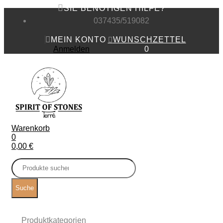
SIE BENÖTIGEN HILFE?
037435/519082
MEIN KONTO
WUNSCHZETTEL
Anmelden
0
Warenkorb
0
0,00
€
Produktkategorien