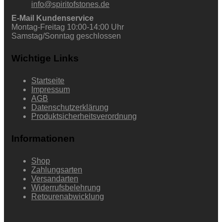
info@spiritofstones.de
3mm
cabochon
E-Mail Kundenservice
5mm
Montag-Freitag 10:00-14:00 Uhr
cabochon
Samstag/Sonntag geschlossen
8mm
modern ø
Wichtige Links
8mm
Tropfen
5x7mm
Startseite
verspielt ø
Impressum
8mm
AGB
Ringe
Datenschutzerklärung
2 Steine
Produktsicherheitsverordnung
klein oval
2 Steine
Informationen
rund & oval
Amethyst
Azurit-
Shop
Malachit
Zahlungsarten
Facettiert
Versandarten
Mix
Widerrufsbelehrung
glatt 4
Retourenabwicklung
Tropfen
glatt Sichel
Gold