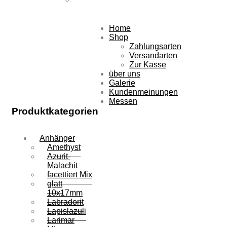
Zum
Home
Inhalt
Shop
springen
Zahlungsarten
Versandarten
Zur Kasse
über uns
Galerie
Kundenmeinungen
Messen
Produktkategorien
Anhänger
Amethyst
Azurit-
Malachit
facettiert Mix
glatt
10x17mm
Labradorit
Lapislazuli
Larimar