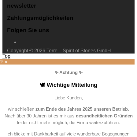
Granat
newsletter
Labradorit
Malachit
Zahlungsmöglichkeiten
MIX
modern 2
Folgen Sie uns
Tropfen
Mondstein
Opal
Pietersit
Copyright © 2026 Terre – Spirit of Stones GmbH
Rosenquarz
Top
simpel rund
te »
Tuerkis
XXL
✨ Achtung ✨
🕊️ Wichtige Mitteilung
Liebe Kunden,
wir schließen
zum Ende des Jahres 2025 unseren Betrieb
.
Nach über 30 Jahren ist es mir aus
gesundheitlichen Gründen
leider nicht mehr möglich, die Firma weiterzuführen.
Ich blicke mit Dankbarkeit auf viele wunderbare Begegnungen,