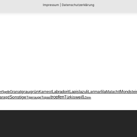
Impressum
|
Datenschutzerklärung
ert
grau
grün
Labradorit
Lapislazuli
lila
Mondstei
Granat
Karneol
Larimar
Malachit
gelb
tropfen
weiß
Sonstige
Türkis
aragd
Tigerauge
Topas
Zitrin