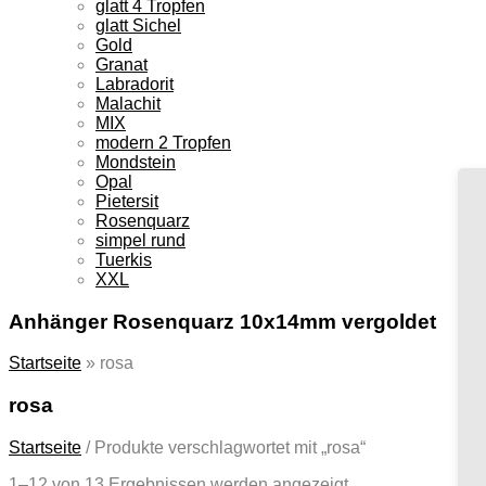
glatt 4 Tropfen
glatt Sichel
Gold
Granat
Labradorit
Malachit
MIX
modern 2 Tropfen
Mondstein
Opal
Pietersit
Rosenquarz
simpel rund
Tuerkis
XXL
Anhänger Rosenquarz 10x14mm vergoldet
Startseite
»
rosa
rosa
Startseite
/
Produkte verschlagwortet mit „rosa“
1–12 von 13 Ergebnissen werden angezeigt