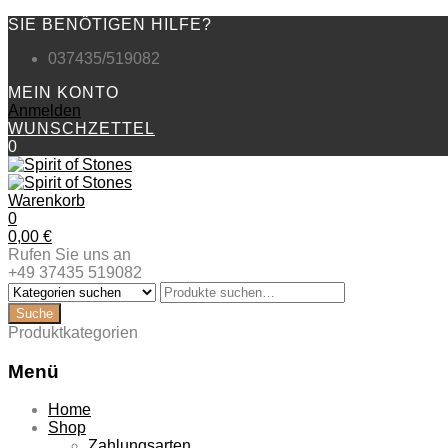
SIE BENÖTIGEN HILFE?
037435/519082
MEIN KONTO
Anmelden
WUNSCHZETTEL
0
Warenkorb
0
0,00
€
Rufen Sie uns an
+49 37435 519082
Produktkategorien
Menü
Zum
Home
Inhalt
Shop
springen
Zahlungsarten