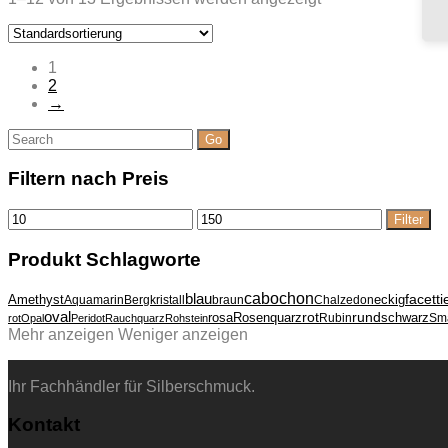
1
2
→
Suche
nach:
Filtern nach Preis
Min.
Max.
Filter
Preis
Preis
Produkt Schlagworte
cabochon
blau
Amethyst
eckig
facetti
Aquamarin
Bergkristall
braun
Chalzedon
oval
rund
rosa
Rosenquarz
rot
schwarz
Rubin
Sm
rot
Opal
Peridot
Rauchquarz
Rohstein
Mehr anzeigen
Weniger anzeigen
Ihr Fachhändler für Silberschmuck.
Kontakt