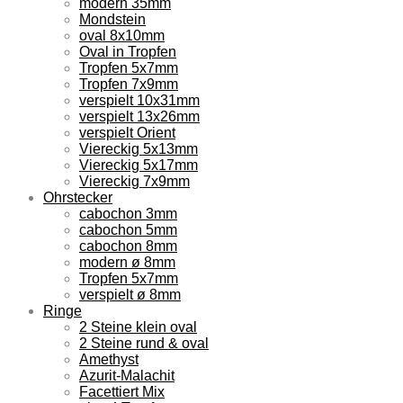
modern 35mm
Mondstein
oval 8x10mm
Oval in Tropfen
Tropfen 5x7mm
Tropfen 7x9mm
verspielt 10x31mm
verspielt 13x26mm
verspielt Orient
Viereckig 5x13mm
Viereckig 5x17mm
Viereckig 7x9mm
Ohrstecker
cabochon 3mm
cabochon 5mm
cabochon 8mm
modern ø 8mm
Tropfen 5x7mm
verspielt ø 8mm
Ringe
2 Steine klein oval
2 Steine rund & oval
Amethyst
Azurit-Malachit
Facettiert Mix