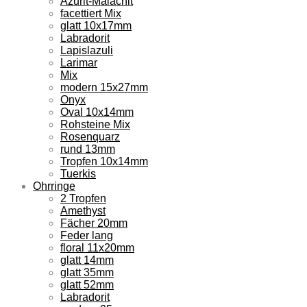
Azurit-Malachit
facettiert Mix
glatt 10x17mm
Labradorit
Lapislazuli
Larimar
Mix
modern 15x27mm
Onyx
Oval 10x14mm
Rohsteine Mix
Rosenquarz
rund 13mm
Tropfen 10x14mm
Tuerkis
Ohrringe
2 Tropfen
Amethyst
Fächer 20mm
Feder lang
floral 11x20mm
glatt 14mm
glatt 35mm
glatt 52mm
Labradorit