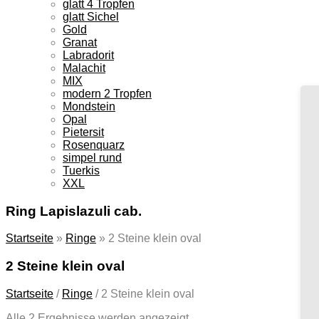
glatt 4 Tropfen
glatt Sichel
Gold
Granat
Labradorit
Malachit
MIX
modern 2 Tropfen
Mondstein
Opal
Pietersit
Rosenquarz
simpel rund
Tuerkis
XXL
Ring Lapislazuli cab.
Startseite
»
Ringe
»
2 Steine klein oval
2 Steine klein oval
Startseite
/
Ringe
/
2 Steine klein oval
Alle 2 Ergebnisse werden angezeigt