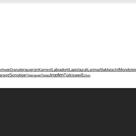
ert
grau
grün
Labradorit
Lapislazuli
lila
Mondstei
Granat
Karneol
Larimar
Malachit
gelb
tropfen
weiß
Sonstige
Türkis
aragd
Tigerauge
Topas
Zitrin