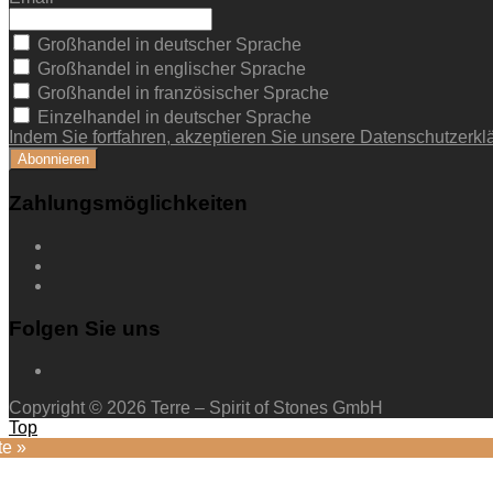
Großhandel in deutscher Sprache
Großhandel in englischer Sprache
Großhandel in französischer Sprache
Einzelhandel in deutscher Sprache
Indem Sie fortfahren, akzeptieren Sie unsere Datenschutzerkl
Zahlungsmöglichkeiten
Folgen Sie uns
Copyright © 2026 Terre – Spirit of Stones GmbH
Top
te »