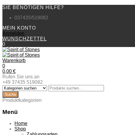
SIE BENÖTIGEN HILFE?
037435/519082
MEIN KONTO
Anmelden
WUNSCHZETTEL
0
Warenkorb
0
0,00
€
Rufen Sie uns an
+49 37435 519082
Produktkategorien
Menü
Zum
Home
Inhalt
Shop
springen
Zahlungsarten