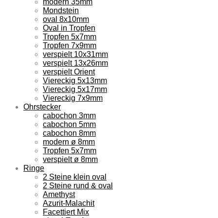
modern 35mm
Mondstein
oval 8x10mm
Oval in Tropfen
Tropfen 5x7mm
Tropfen 7x9mm
verspielt 10x31mm
verspielt 13x26mm
verspielt Orient
Viereckig 5x13mm
Viereckig 5x17mm
Viereckig 7x9mm
Ohrstecker
cabochon 3mm
cabochon 5mm
cabochon 8mm
modern ø 8mm
Tropfen 5x7mm
verspielt ø 8mm
Ringe
2 Steine klein oval
2 Steine rund & oval
Amethyst
Azurit-Malachit
Facettiert Mix