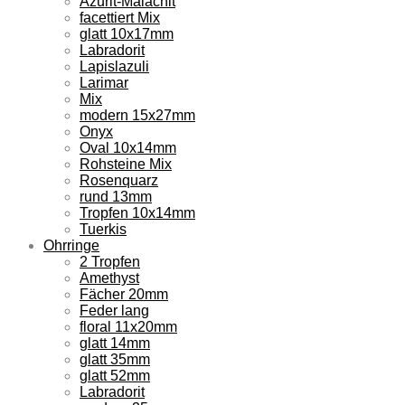
Azurit-Malachit
facettiert Mix
glatt 10x17mm
Labradorit
Lapislazuli
Larimar
Mix
modern 15x27mm
Onyx
Oval 10x14mm
Rohsteine Mix
Rosenquarz
rund 13mm
Tropfen 10x14mm
Tuerkis
Ohrringe
2 Tropfen
Amethyst
Fächer 20mm
Feder lang
floral 11x20mm
glatt 14mm
glatt 35mm
glatt 52mm
Labradorit