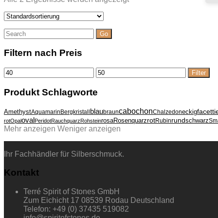
Suche
nach:
Filtern nach Preis
Min.
Max.
Filter
Preis
Preis
Produkt Schlagworte
cabochon
blau
Amethyst
eckig
facetti
Aquamarin
Bergkristall
braun
Chalzedon
oval
rund
rosa
Rosenquarz
rot
schwarz
Rubin
Sm
rot
Opal
Peridot
Rauchquarz
Rohstein
Mehr anzeigen
Weniger anzeigen
Ihr Fachhändler für Silberschmuck.
Kontakt
Terré Spirit of Stones GmbH
Zum Eichicht 17 08539 Rodau Deutschland
Telefon: +49 (0) 37435 519082
info@spiritofstones.de