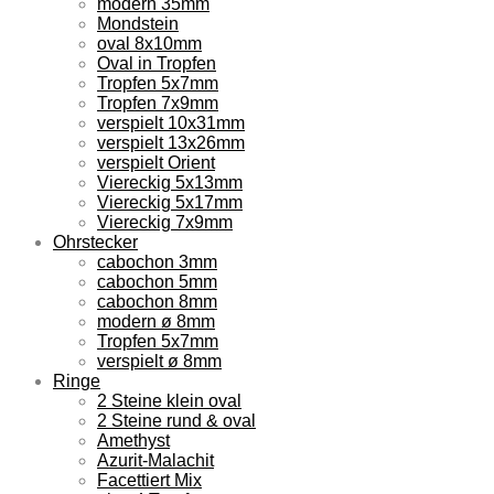
modern 35mm
Mondstein
oval 8x10mm
Oval in Tropfen
Tropfen 5x7mm
Tropfen 7x9mm
verspielt 10x31mm
verspielt 13x26mm
verspielt Orient
Viereckig 5x13mm
Viereckig 5x17mm
Viereckig 7x9mm
Ohrstecker
cabochon 3mm
cabochon 5mm
cabochon 8mm
modern ø 8mm
Tropfen 5x7mm
verspielt ø 8mm
Ringe
2 Steine klein oval
2 Steine rund & oval
Amethyst
Azurit-Malachit
Facettiert Mix