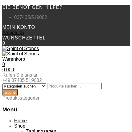
SIE BENÖTIGEN HILFE?
037435/519082
MEIN KONTO
Anmelden
WUNSCHZETTEL
0
Warenkorb
0
0,00
€
Rufen Sie uns an
+49 37435 519082
Produktkategorien
Menü
Zum
Home
Inhalt
Shop
springen
Zahlungsarten