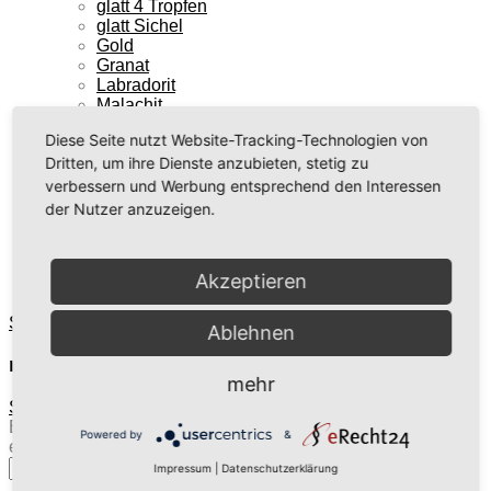
glatt 4 Tropfen
glatt Sichel
Gold
Granat
Labradorit
Malachit
MIX
Diese Seite nutzt Website-Tracking-Technologien von
modern 2 Tropfen
Dritten, um ihre Dienste anzubieten, stetig zu
Mondstein
Opal
verbessern und Werbung entsprechend den Interessen
Pietersit
der Nutzer anzuzeigen.
Rosenquarz
simpel rund
Tuerkis
Akzeptieren
XXL
Startseite
»
Ohrringe
»
rund 12mm
Ablehnen
rund 12mm
mehr
Startseite
/
Ohrringe
/
rund 12mm
Es wurden keine Produkte gefunden, die Ihrer Auswahl
Powered by
&
entsprechen.
Suche
Impressum
|
Datenschutzerklärung
nach: