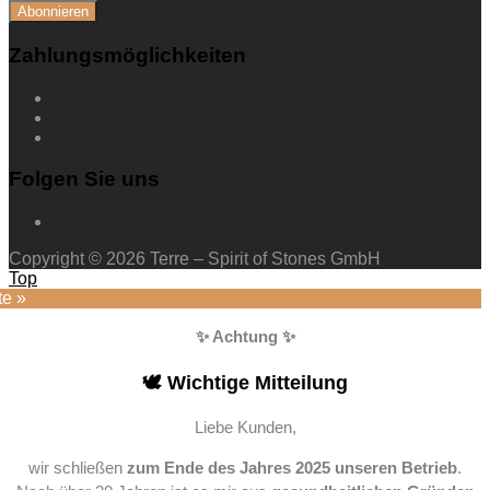
Zahlungsmöglichkeiten
Folgen Sie uns
Copyright © 2026 Terre – Spirit of Stones GmbH
Top
te »
✨ Achtung ✨
🕊️ Wichtige Mitteilung
Liebe Kunden,
wir schließen
zum Ende des Jahres 2025 unseren Betrieb
.