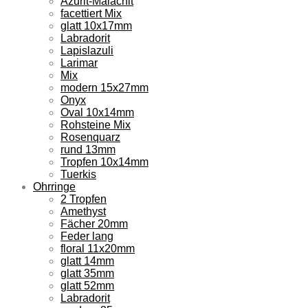
Azurit-Malachit
facettiert Mix
glatt 10x17mm
Labradorit
Lapislazuli
Larimar
Mix
modern 15x27mm
Onyx
Oval 10x14mm
Rohsteine Mix
Rosenquarz
rund 13mm
Tropfen 10x14mm
Tuerkis
Ohrringe
2 Tropfen
Amethyst
Fächer 20mm
Feder lang
floral 11x20mm
glatt 14mm
glatt 35mm
glatt 52mm
Labradorit