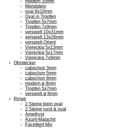
modern 35mm
Mondstein
oval 8x10mm
Oval in Tropfen
Tropfen 5x7mm
Tropfen 7x9mm
verspielt 10x31mm
verspielt 13x26mm
verspielt Orient
Viereckig 5x13mm
Viereckig 5x17mm
Viereckig 7x9mm
Ohrstecker
cabochon 3mm
cabochon 5mm
cabochon 8mm
modern ø 8mm
Tropfen 5x7mm
verspielt ø 8mm
Ringe
2 Steine klein oval
2 Steine rund & oval
Amethyst
Azurit-Malachit
Facettiert Mix