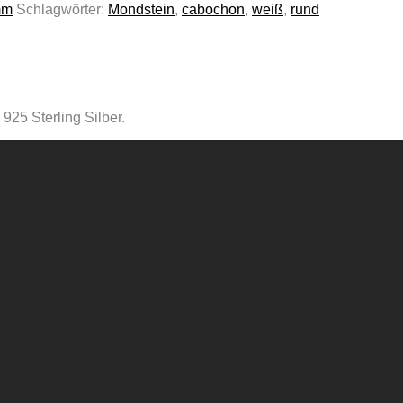
mm
Schlagwörter:
Mondstein
,
cabochon
,
weiß
,
rund
25 Sterling Silber.