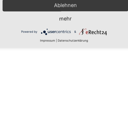
Ablehnen
mehr
 den
Powered by
&
Impressum
|
Datenschutzerklärung
rs, um
aten zu
tails
 zu, um
latform