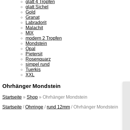
glatt 4 Tropfen
glatt Sichel
Gold
Granat
Labradorit
Malachit
MIX
modern 2 Tropfen
Mondstein
Opal
Pietersit
Rosenquarz
simpel rund
Tuerkis
XXL
Ohrhänger Mondstein
Startseite
»
Shop
»
Ohrhänger Mondstein
Startseite
/
Ohrringe
/
rund 12mm
/
Ohrhänger Mondstein