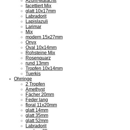
Azurit-Malachit
facettiert Mix
glatt 10x17mm
Labradorit
Lapislazuli
Larimar
Mix
modern 15x27mm
Onyx
Oval 10x14mm
Rohsteine Mix
Rosenquarz
rund 13mm
Tropfen 10x14mm
Tuerkis
Ohrringe
2 Tropfen
Amethyst
Fächer 20mm
Feder lang
floral 11x20mm
glatt 14mm
glatt 35mm
glatt 52mm
Labradorit