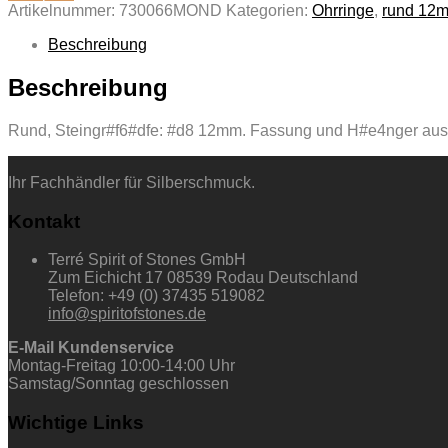
Artikelnummer:
730066MOND
Kategorien:
Ohrringe
,
rund 12
Beschreibung
Beschreibung
Rund, Steingr#f6#dfe: #d8 12mm. Fassung und H#e4nger aus 9
Ihr Fachhändler für Silberschmuck.
Kontakt
Terré Spirit of Stones GmbH
Zum Eichicht 17 08539 Rodau Deutschland
Telefon: +49 (0) 37435 519082
info@spiritofstones.de
E-Mail Kundenservice
Montag-Freitag 10:00-14:00 Uhr
Samstag/Sonntag geschlossen
Wichtige Links