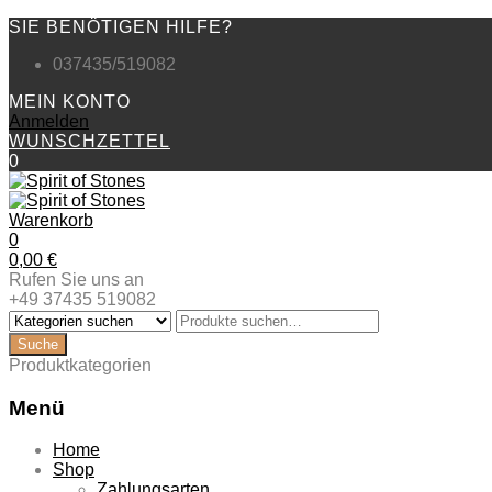
SIE BENÖTIGEN HILFE?
037435/519082
MEIN KONTO
Anmelden
WUNSCHZETTEL
0
Warenkorb
0
0,00
€
Rufen Sie uns an
+49 37435 519082
Produktkategorien
Menü
Zum
Home
Inhalt
Shop
springen
Zahlungsarten