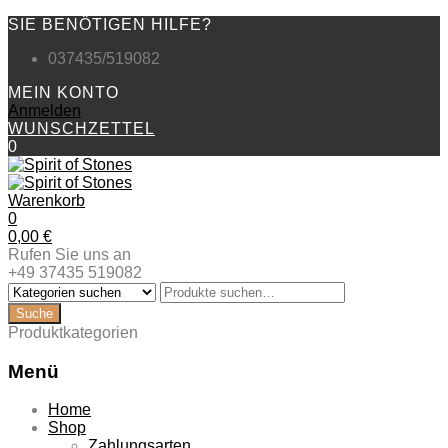
SIE BENÖTIGEN HILFE?
037435/519082
MEIN KONTO
Anmelden
WUNSCHZETTEL
0
Warenkorb
0
0,00
€
Rufen Sie uns an
+49 37435 519082
Produktkategorien
Menü
Zum
Home
Inhalt
Shop
springen
Zahlungsarten