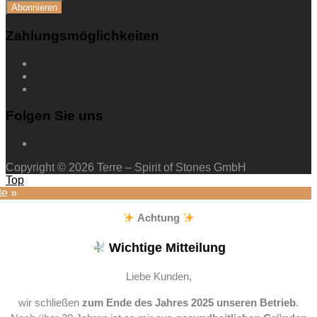
Zahlungsmöglichkeiten
Folgen Sie uns
Copyright © 2026 Terre – Spirit of Stones GmbH
Top
te »
Achtung
Wichtige Mitteilung
Liebe Kunden,
wir schließen
zum Ende des Jahres 2025 unseren Betrieb
.