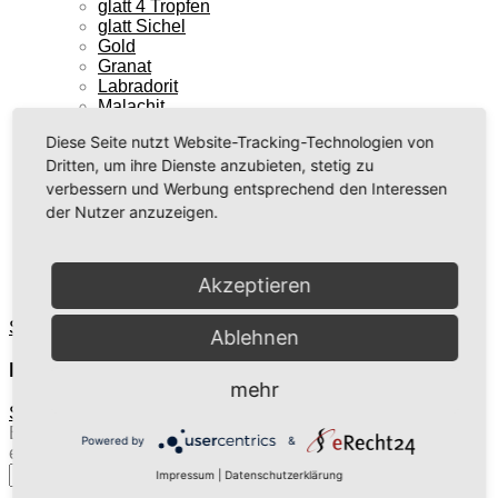
glatt 4 Tropfen
glatt Sichel
Gold
Granat
Labradorit
Malachit
MIX
Diese Seite nutzt Website-Tracking-Technologien von
modern 2 Tropfen
Dritten, um ihre Dienste anzubieten, stetig zu
Mondstein
Opal
verbessern und Werbung entsprechend den Interessen
Pietersit
der Nutzer anzuzeigen.
Rosenquarz
simpel rund
Tuerkis
Akzeptieren
XXL
Startseite
»
Anhänger
»
Rhodo...
Ablehnen
Rhodo...
mehr
Startseite
/
Anhänger
/
Rhodo...
Es wurden keine Produkte gefunden, die Ihrer Auswahl
Powered by
&
entsprechen.
Suche
Impressum
|
Datenschutzerklärung
nach: