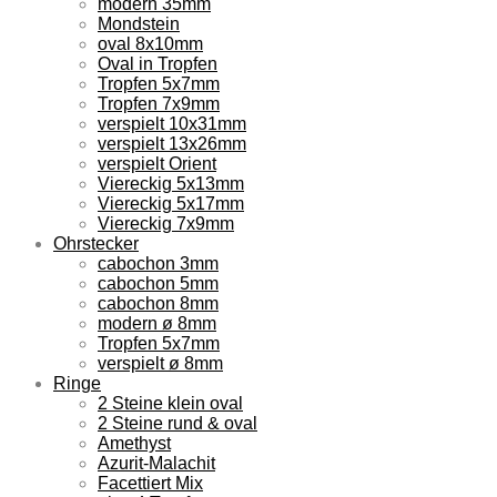
modern 35mm
Mondstein
oval 8x10mm
Oval in Tropfen
Tropfen 5x7mm
Tropfen 7x9mm
verspielt 10x31mm
verspielt 13x26mm
verspielt Orient
Viereckig 5x13mm
Viereckig 5x17mm
Viereckig 7x9mm
Ohrstecker
cabochon 3mm
cabochon 5mm
cabochon 8mm
modern ø 8mm
Tropfen 5x7mm
verspielt ø 8mm
Ringe
2 Steine klein oval
2 Steine rund & oval
Amethyst
Azurit-Malachit
Facettiert Mix