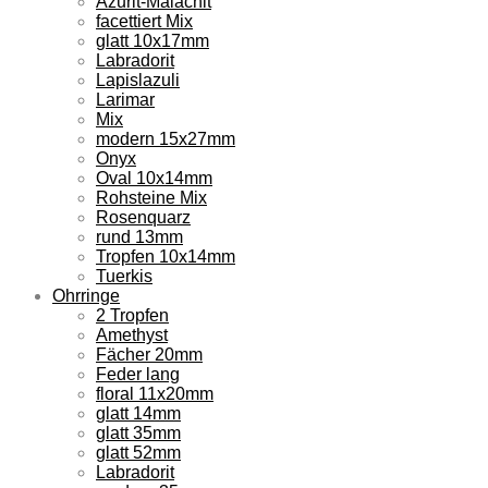
Azurit-Malachit
facettiert Mix
glatt 10x17mm
Labradorit
Lapislazuli
Larimar
Mix
modern 15x27mm
Onyx
Oval 10x14mm
Rohsteine Mix
Rosenquarz
rund 13mm
Tropfen 10x14mm
Tuerkis
Ohrringe
2 Tropfen
Amethyst
Fächer 20mm
Feder lang
floral 11x20mm
glatt 14mm
glatt 35mm
glatt 52mm
Labradorit