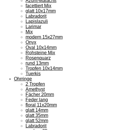
Azurit-Malachit
facettiert Mix
glatt 10x17mm
Labradorit
Lapislazuli
Larimar
Mix
modern 15x27mm
Onyx
Oval 10x14mm
Rohsteine Mix
Rosenquarz
rund 13mm
Tropfen 10x14mm
Tuerkis
Ohrringe
2 Tropfen
Amethyst
Fächer 20mm
Feder lang
floral 11x20mm
glatt 14mm
glatt 35mm
glatt 52mm
Labradorit