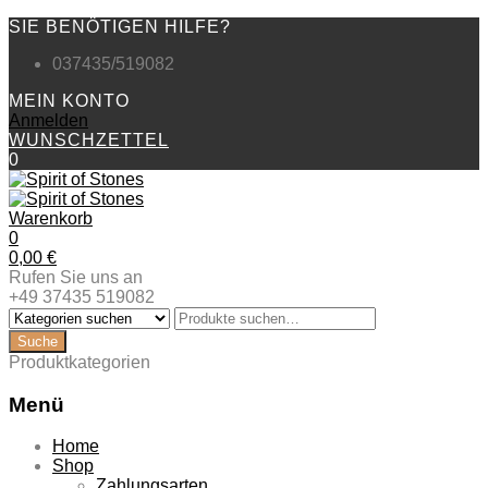
SIE BENÖTIGEN HILFE?
037435/519082
MEIN KONTO
Anmelden
WUNSCHZETTEL
0
Warenkorb
0
0,00
€
Rufen Sie uns an
+49 37435 519082
Produktkategorien
Menü
Zum
Home
Inhalt
Shop
springen
Zahlungsarten