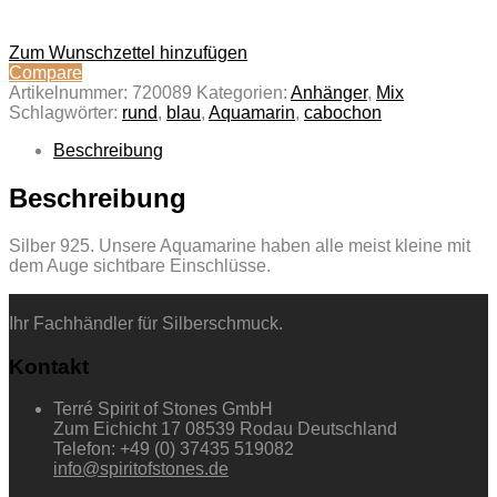
Zum Wunschzettel hinzufügen
Compare
Artikelnummer:
720089
Kategorien:
Anhänger
,
Mix
Schlagwörter:
rund
,
blau
,
Aquamarin
,
cabochon
Beschreibung
Beschreibung
Silber 925. Unsere Aquamarine haben alle meist kleine mit
dem Auge sichtbare Einschlüsse.
Ihr Fachhändler für Silberschmuck.
Kontakt
Terré Spirit of Stones GmbH
Zum Eichicht 17 08539 Rodau Deutschland
Telefon: +49 (0) 37435 519082
info@spiritofstones.de