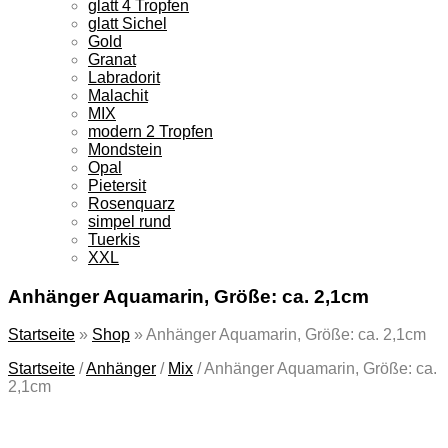
glatt 4 Tropfen
glatt Sichel
Gold
Granat
Labradorit
Malachit
MIX
modern 2 Tropfen
Mondstein
Opal
Pietersit
Rosenquarz
simpel rund
Tuerkis
XXL
Anhänger Aquamarin, Größe: ca. 2,1cm
Startseite
»
Shop
»
Anhänger Aquamarin, Größe: ca. 2,1cm
Startseite
/
Anhänger
/
Mix
/
Anhänger Aquamarin, Größe: ca.
2,1cm