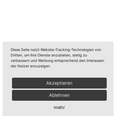
Wir benötigen Ihre Zustimmung, um den
Youtube-Service zu laden!
Wir verwenden einen Service eines Drittanbieters, um
Videoinhalte einzubetten. Dieser Service kann Daten
Diese Seite nutzt Website-Tracking-Technologien von
zu Ihren Aktivitäten sammeln. Bitte lesen Sie die Details
Dritten, um ihre Dienste anzubieten, stetig zu
durch und stimmen Sie der Nutzung des Service zu,
verbessern und Werbung entsprechend den Interessen
um dieses Video anzusehen.
der Nutzer anzuzeigen.
Mehr Informationen
Akzeptieren
Akzeptieren
Ablehnen
Powered by
Usercentrics Consent Management
Platform
mehr