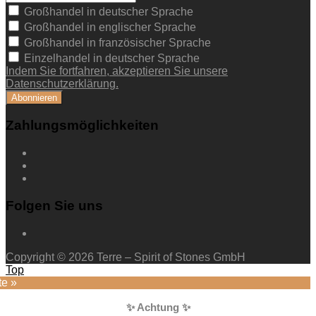
Großhandel in deutscher Sprache
Großhandel in englischer Sprache
Großhandel in französischer Sprache
Einzelhandel in deutscher Sprache
Indem Sie fortfahren, akzeptieren Sie unsere
Datenschutzerklärung.
Zahlungsmöglichkeiten
Folgen Sie uns
Copyright © 2026 Terre – Spirit of Stones GmbH
Top
te »
✨ Achtung ✨