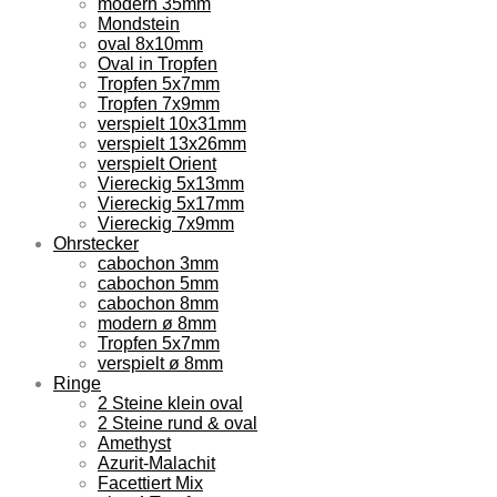
modern 35mm
Mondstein
oval 8x10mm
Oval in Tropfen
Tropfen 5x7mm
Tropfen 7x9mm
verspielt 10x31mm
verspielt 13x26mm
verspielt Orient
Viereckig 5x13mm
Viereckig 5x17mm
Viereckig 7x9mm
Ohrstecker
cabochon 3mm
cabochon 5mm
cabochon 8mm
modern ø 8mm
Tropfen 5x7mm
verspielt ø 8mm
Ringe
2 Steine klein oval
2 Steine rund & oval
Amethyst
Azurit-Malachit
Facettiert Mix