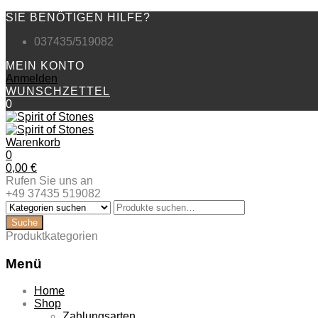
SIE BENÖTIGEN HILFE?
037435/519082
MEIN KONTO
Anmelden
WUNSCHZETTEL
0
Warenkorb
0
0,00
€
Rufen Sie uns an
+49 37435 519082
Produktkategorien
Menü
Zum
Home
Inhalt
Shop
springen
Zahlungsarten