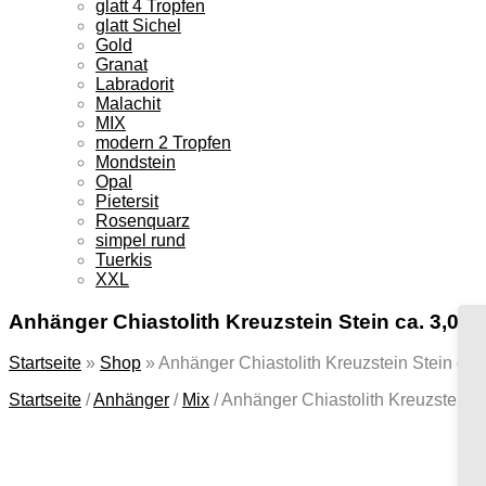
glatt 4 Tropfen
glatt Sichel
Gold
Granat
Labradorit
Malachit
MIX
modern 2 Tropfen
Mondstein
Opal
Pietersit
Rosenquarz
simpel rund
Tuerkis
XXL
Anhänger Chiastolith Kreuzstein Stein ca. 3,0c
Startseite
»
Shop
»
Anhänger Chiastolith Kreuzstein Stein ca.
Startseite
/
Anhänger
/
Mix
/
Anhänger Chiastolith Kreuzstein S