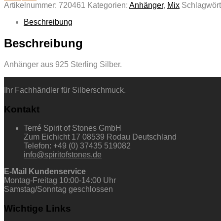
Artikelnummer:
720461
Kategorien:
Anhänger
,
Mix
Schlagwört
Beschreibung
Beschreibung
Anhänger aus 925 Sterling Silber.
Ihr Fachhändler für Silberschmuck.
Kontakt
Terré Spirit of Stones GmbH
Zum Eichicht 17 08539 Rodau Deutschland
Telefon: +49 (0) 37435 519082
info@spiritofstones.de
E-Mail Kundenservice
Montag-Freitag 10:00-14:00 Uhr
Samstag/Sonntag geschlossen
Wichtige Links