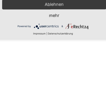
Ablehnen
mehr
 den
Powered by
&
Impressum
|
Datenschutzerklärung
rs, um
aten zu
tails
 zu, um
latform