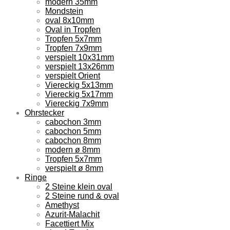
modern 35mm
Mondstein
oval 8x10mm
Oval in Tropfen
Tropfen 5x7mm
Tropfen 7x9mm
verspielt 10x31mm
verspielt 13x26mm
verspielt Orient
Viereckig 5x13mm
Viereckig 5x17mm
Viereckig 7x9mm
Ohrstecker
cabochon 3mm
cabochon 5mm
cabochon 8mm
modern ø 8mm
Tropfen 5x7mm
verspielt ø 8mm
Ringe
2 Steine klein oval
2 Steine rund & oval
Amethyst
Azurit-Malachit
Facettiert Mix