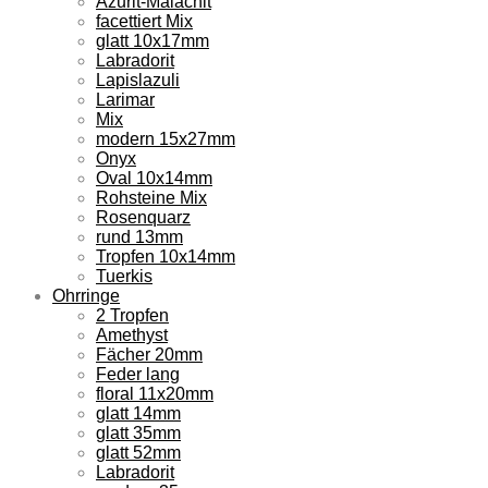
Azurit-Malachit
facettiert Mix
glatt 10x17mm
Labradorit
Lapislazuli
Larimar
Mix
modern 15x27mm
Onyx
Oval 10x14mm
Rohsteine Mix
Rosenquarz
rund 13mm
Tropfen 10x14mm
Tuerkis
Ohrringe
2 Tropfen
Amethyst
Fächer 20mm
Feder lang
floral 11x20mm
glatt 14mm
glatt 35mm
glatt 52mm
Labradorit