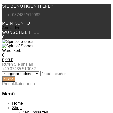
SIE BENÖTIGEN HILFE?
037435/519082
MEIN KONTO
Anmelden
WUNSCHZETTEL
0
Warenkorb
0
0,00
€
Rufen Sie uns an
+49 37435 519082
Produktkategorien
Menü
Zum
Home
Inhalt
Shop
springen
Zahlungsarten