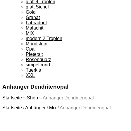
glatt 4 Tropfen
glatt Sichel
Gold
Granat
Labradorit
Malachit
MIX
modern 2 Tropfen
Mondstein
Opal
Pietersit
Rosenquarz
simpel rund
Tuerkis
XXL
Anhänger Dendritenopal
Startseite
»
Shop
»
Anhänger Dendritenopal
Startseite
/
Anhänger
/
Mix
/
Anhänger Dendritenopal