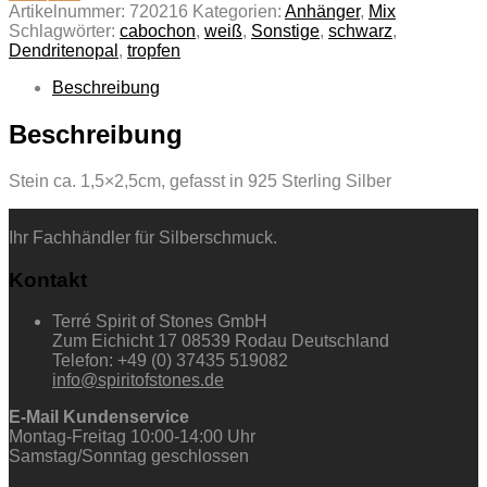
Artikelnummer:
720216
Kategorien:
Anhänger
,
Mix
Schlagwörter:
cabochon
,
weiß
,
Sonstige
,
schwarz
,
Dendritenopal
,
tropfen
Beschreibung
Beschreibung
Stein ca. 1,5×2,5cm, gefasst in 925 Sterling Silber
Ihr Fachhändler für Silberschmuck.
Kontakt
Terré Spirit of Stones GmbH
Zum Eichicht 17 08539 Rodau Deutschland
Telefon: +49 (0) 37435 519082
info@spiritofstones.de
E-Mail Kundenservice
Montag-Freitag 10:00-14:00 Uhr
Samstag/Sonntag geschlossen