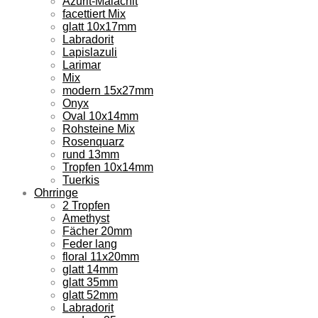
Azurit-Malachit
facettiert Mix
glatt 10x17mm
Labradorit
Lapislazuli
Larimar
Mix
modern 15x27mm
Onyx
Oval 10x14mm
Rohsteine Mix
Rosenquarz
rund 13mm
Tropfen 10x14mm
Tuerkis
Ohrringe
2 Tropfen
Amethyst
Fächer 20mm
Feder lang
floral 11x20mm
glatt 14mm
glatt 35mm
glatt 52mm
Labradorit