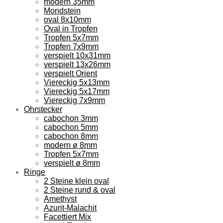
modern 35mm
Mondstein
oval 8x10mm
Oval in Tropfen
Tropfen 5x7mm
Tropfen 7x9mm
verspielt 10x31mm
verspielt 13x26mm
verspielt Orient
Viereckig 5x13mm
Viereckig 5x17mm
Viereckig 7x9mm
Ohrstecker
cabochon 3mm
cabochon 5mm
cabochon 8mm
modern ø 8mm
Tropfen 5x7mm
verspielt ø 8mm
Ringe
2 Steine klein oval
2 Steine rund & oval
Amethyst
Azurit-Malachit
Facettiert Mix