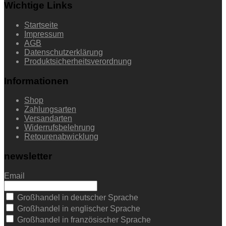
Wichtige Links
Startseite
Impressum
AGB
Datenschutzerklärung
Produktsicherheitsverordnung
Informationen
Shop
Zahlungsarten
Versandarten
Widerrufsbelehrung
Retourenabwicklung
newsletter
Email
Großhandel in deutscher Sprache
Großhandel in englischer Sprache
Großhandel in französischer Sprache