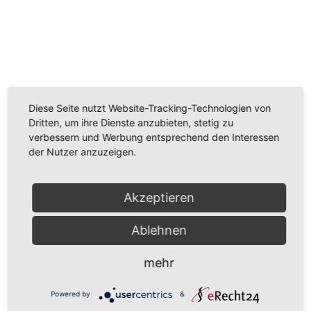
Wir benötigen Ihre Zustimmung, um den
Youtube-Service zu laden!
Wir verwenden einen Service eines Drittanbieters, um
Diese Seite nutzt Website-Tracking-Technologien von
Videoinhalte einzubetten. Dieser Service kann Daten
Dritten, um ihre Dienste anzubieten, stetig zu
zu Ihren Aktivitäten sammeln. Bitte lesen Sie die Details
verbessern und Werbung entsprechend den Interessen
durch und stimmen Sie der Nutzung des Service zu,
der Nutzer anzuzeigen.
um dieses Video anzusehen.
Mehr Informationen
Akzeptieren
Akzeptieren
Ablehnen
Powered by
Usercentrics Consent Management
mehr
Platform
Powered by
&