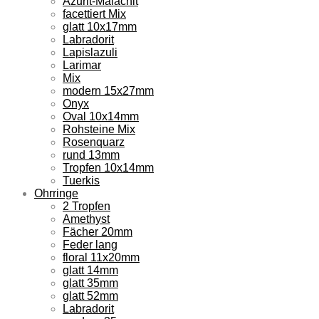
Azurit-Malachit
facettiert Mix
glatt 10x17mm
Labradorit
Lapislazuli
Larimar
Mix
modern 15x27mm
Onyx
Oval 10x14mm
Rohsteine Mix
Rosenquarz
rund 13mm
Tropfen 10x14mm
Tuerkis
Ohrringe
2 Tropfen
Amethyst
Fächer 20mm
Feder lang
floral 11x20mm
glatt 14mm
glatt 35mm
glatt 52mm
Labradorit