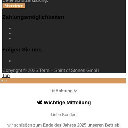
Datenschutzerklärung.
Zahlungsmöglichkeiten
Folgen Sie uns
Copyright © 2026 Terre – Spirit of Stones GmbH
Top
te »
✨ Achtung ✨
🕊️ Wichtige Mitteilung
Liebe Kunden,
wir schließen
zum Ende des Jahres 2025 unseren Betrieb
.