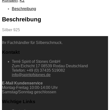
Rohstein
,
K2
Beschreibung
Beschreibung
Silber 925
Ihr Fachhändler für Silberschmuck.
Kontakt
Terré Spirit of Stones GmbH
Zum Eichicht 17 08539 Rodau Deutschland
Telefon: +49 (0) 37435 519082
info@spiritofstones.de
E-Mail Kundenservice
Montag-Freitag 10:00-14:00 Uhr
Samstag/Sonntag geschlossen
Wichtige Links