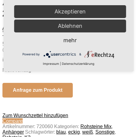
Anhänger K2, Größe: ca.
2,6×1,4cm
Akzeptieren
Ablehnen
Anhänger Lapislazuli, Größe: ca. 2,7x2,2cm
Anhänger
Turmalin, Größe: ca. 3,0x2,2cm
mehr
54,00 €
(inkl. MwSt.)
(45,38 € exkl. MwSt.)
Powered by
&
inkl. 19 % MwSt.
zzgl.
Versandkosten
Impressum
|
Datenschutzerklärung
Nicht vorrätig
Anfrage zum Produkt
Zum Wunschzettel hinzufügen
Compare
Artikelnummer:
720060
Kategorien:
Rohsteine Mix
,
Anhänger
Schlagwörter:
blau
,
eckig
,
weiß
,
Sonstige
,