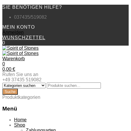
SIE BENÖTIGEN HILFE?
037435/519082
MEIN KONTO
Anmelden
WUNSCHZETTEL
0
Warenkorb
0
0,00
€
Rufen Sie uns an
+49 37435 519082
Produktkategorien
Menü
Zum
Home
Inhalt
Shop
springen
Zahlungsarten