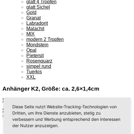
glatt 4 Tropfen
glatt Sichel
Gold
Granat
Labradorit
Malachit
MIX
modern 2 Tropfen
Mondstein
Opal
Pietersit
Rosenquarz
simpel rund
Tuerkis
XXL
Anhänger K2, Größe: ca. 2,6×1,4cm
Startseite
»
Shop
»
Anhänger K2, Größe: ca. 2,6×1,4cm
Diese Seite nutzt Website-Tracking-Technologien von
Startseite
/
Anhänger
/
Rohsteine Mix
/
Anhänger K2, Größe:
Dritten, um ihre Dienste anzubieten, stetig zu
ca. 2,6×1,4cm
verbessern und Werbung entsprechend den Interessen
der Nutzer anzuzeigen.