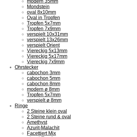
modern 35mm
Mondstein
oval 8x10mm
Oval in Tropfen
Tropfen 5x7mm
Tropfen 7x9mm
verspielt 10x31mm
verspielt 13x26mm
verspielt Orient
Viereckig 5x13mm
Viereckig 5x17mm
Viereckig 7x9mm
Ohrstecker
cabochon 3mm
cabochon 5mm
cabochon 8mm
modern ø 8mm
Tropfen 5x7mm
verspielt ø 8mm
Ringe
2 Steine klein oval
2 Steine rund & oval
Amethyst
Azurit-Malachit
Facettiert Mix