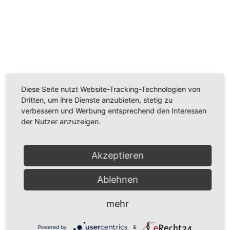
Wir benötigen Ihre Zustimmung, um den
Youtube-Service zu laden!
Wir verwenden einen Service eines Drittanbieters, um
Videoinhalte einzubetten. Dieser Service kann Daten
Diese Seite nutzt Website-Tracking-Technologien von
zu Ihren Aktivitäten sammeln. Bitte lesen Sie die Details
Dritten, um ihre Dienste anzubieten, stetig zu
durch und stimmen Sie der Nutzung des Service zu,
verbessern und Werbung entsprechend den Interessen
um dieses Video anzusehen.
der Nutzer anzuzeigen.
Mehr Informationen
Akzeptieren
Akzeptieren
Ablehnen
Powered by
Usercentrics Consent Management
mehr
Platform
Powered by
&