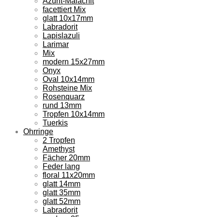
Azurit-Malachit
facettiert Mix
glatt 10x17mm
Labradorit
Lapislazuli
Larimar
Mix
modern 15x27mm
Onyx
Oval 10x14mm
Rohsteine Mix
Rosenquarz
rund 13mm
Tropfen 10x14mm
Tuerkis
Ohrringe
2 Tropfen
Amethyst
Fächer 20mm
Feder lang
floral 11x20mm
glatt 14mm
glatt 35mm
glatt 52mm
Labradorit