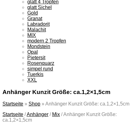
glatt 4 Tropfen
glatt Sichel
Gold
Granat
Labradorit
Malachit
MIX
modern 2 Tropfen
Mondstein
Opal
Pietersit
Rosenquarz
simpel rund
Tuerkis
XXL
Anhänger Kunzit Größe: ca.1,2×1,5cm
Startseite
»
Shop
»
Anhänger Kunzit Größe: ca.1,2×1,5cm
Startseite
/
Anhänger
/
Mix
/
Anhänger Kunzit Größe:
ca.1,2×1,5cm