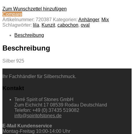
Zum Wunschzettel hinzufügen
Compare
Artikelnummer:
720387
Kategorien:
Anhänger
,
Mix
Schlagwörter:
lila
,
Kunzit
,
cabochon
,
oval
Beschreibung
Beschreibung
Silber 925
Ihr Fachhändler für Silberschmuck.
Kontakt
Terré Spirit of Stones GmbH
Zum Eichicht 17 08539 Rodau Deutschland
Telefon: +49 (0) 37435 519082
info@spiritofstones.de
E-Mail Kundenservice
Montag-Freitag 10:00-14:00 Uhr