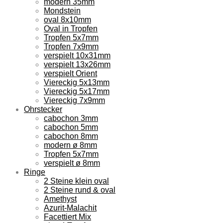
modern 35mm
Mondstein
oval 8x10mm
Oval in Tropfen
Tropfen 5x7mm
Tropfen 7x9mm
verspielt 10x31mm
verspielt 13x26mm
verspielt Orient
Viereckig 5x13mm
Viereckig 5x17mm
Viereckig 7x9mm
Ohrstecker
cabochon 3mm
cabochon 5mm
cabochon 8mm
modern ø 8mm
Tropfen 5x7mm
verspielt ø 8mm
Ringe
2 Steine klein oval
2 Steine rund & oval
Amethyst
Azurit-Malachit
Facettiert Mix