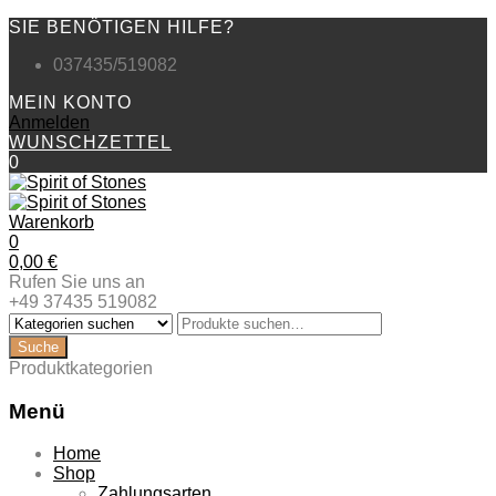
SIE BENÖTIGEN HILFE?
037435/519082
MEIN KONTO
Anmelden
WUNSCHZETTEL
0
Warenkorb
0
0,00
€
Rufen Sie uns an
+49 37435 519082
Produktkategorien
Menü
Zum
Home
Inhalt
Shop
springen
Zahlungsarten