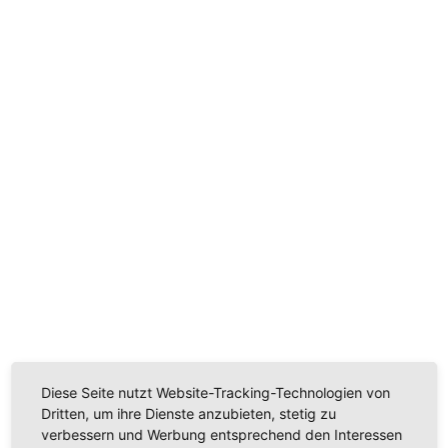
Wir benötigen Ihre Zustimmung, um den
Youtube-Service zu laden!
Wir verwenden einen Service eines Drittanbieters, um
Videoinhalte einzubetten. Dieser Service kann Daten
zu Ihren Aktivitäten sammeln. Bitte lesen Sie die Details
durch und stimmen Sie der Nutzung des Service zu,
um dieses Video anzusehen.
Mehr Informationen
Akzeptieren
Diese Seite nutzt Website-Tracking-Technologien von
Dritten, um ihre Dienste anzubieten, stetig zu
Powered by
Usercentrics Consent Management
verbessern und Werbung entsprechend den Interessen
Platform