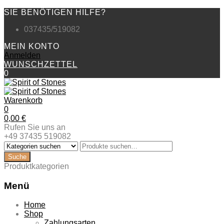
SIE BENÖTIGEN HILFE?
037435/519082
MEIN KONTO
Anmelden
WUNSCHZETTEL
0
Warenkorb
0
0,00
€
Rufen Sie uns an
+49 37435 519082
Produktkategorien
Menü
Zum
Home
Inhalt
Shop
springen
Zahlungsarten