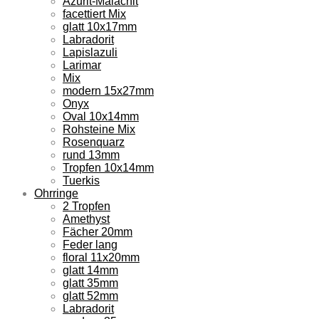
Azurit-Malachit
facettiert Mix
glatt 10x17mm
Labradorit
Lapislazuli
Larimar
Mix
modern 15x27mm
Onyx
Oval 10x14mm
Rohsteine Mix
Rosenquarz
rund 13mm
Tropfen 10x14mm
Tuerkis
Ohrringe
2 Tropfen
Amethyst
Fächer 20mm
Feder lang
floral 11x20mm
glatt 14mm
glatt 35mm
glatt 52mm
Labradorit