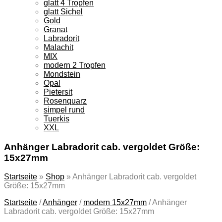
glatt 4 Tropfen
glatt Sichel
Gold
Granat
Labradorit
Malachit
MIX
modern 2 Tropfen
Mondstein
Opal
Pietersit
Rosenquarz
simpel rund
Tuerkis
XXL
Anhänger Labradorit cab. vergoldet Größe:
15x27mm
Startseite
»
Shop
»
Anhänger Labradorit cab. vergoldet
Größe: 15x27mm
Startseite
/
Anhänger
/
modern 15x27mm
/
Anhänger
Labradorit cab. vergoldet Größe: 15x27mm