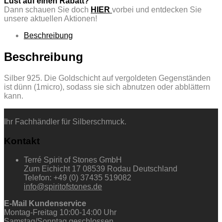
Lust auf einen Rabatt?
Dann schauen Sie doch
HIER
vorbei und entdecken Sie
unsere aktuellen Aktionen!
Beschreibung
Beschreibung
Silber 925. Die Goldschicht auf vergoldeten Gegenständen
ist dünn (1micro), sodass sie sich abnutzen oder abblättern
kann.
Ihr Fachhändler für Silberschmuck.
Kontakt
Terré Spirit of Stones GmbH
Zum Eichicht 17 08539 Rodau Deutschland
Telefon: +49 (0) 37435 519082
info@spiritofstones.de
E-Mail Kundenservice
Montag-Freitag 10:00-14:00 Uhr
Samstag/Sonntag geschlossen