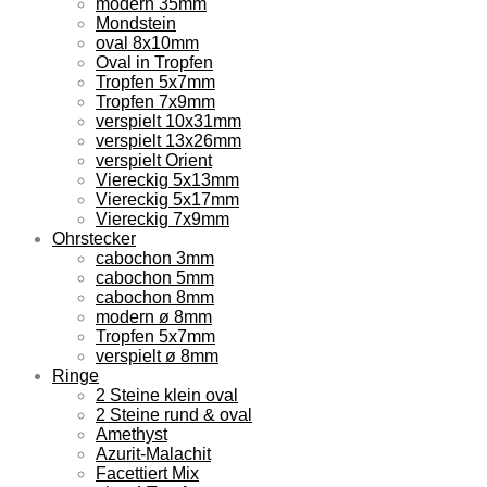
modern 35mm
Mondstein
oval 8x10mm
Oval in Tropfen
Tropfen 5x7mm
Tropfen 7x9mm
verspielt 10x31mm
verspielt 13x26mm
verspielt Orient
Viereckig 5x13mm
Viereckig 5x17mm
Viereckig 7x9mm
Ohrstecker
cabochon 3mm
cabochon 5mm
cabochon 8mm
modern ø 8mm
Tropfen 5x7mm
verspielt ø 8mm
Ringe
2 Steine klein oval
2 Steine rund & oval
Amethyst
Azurit-Malachit
Facettiert Mix