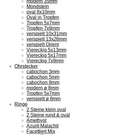
modern 35mm
Mondstein
oval 8x10mm
Oval in Tropfen
Tropfen 5x7mm
Tropfen 7x9mm
verspielt 10x31mm
verspielt 13x26mm
verspielt Orient
Viereckig 5x13mm
Viereckig 5x17mm
Viereckig 7x9mm
Ohrstecker
cabochon 3mm
cabochon 5mm
cabochon 8mm
modern ø 8mm
Tropfen 5x7mm
verspielt ø 8mm
Ringe
2 Steine klein oval
2 Steine rund & oval
Amethyst
Azurit-Malachit
Facettiert Mix