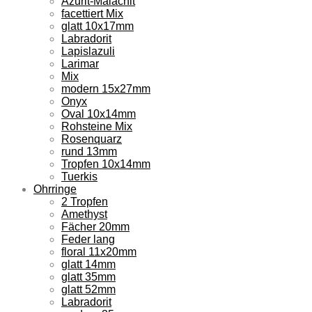
Azurit-Malachit
facettiert Mix
glatt 10x17mm
Labradorit
Lapislazuli
Larimar
Mix
modern 15x27mm
Onyx
Oval 10x14mm
Rohsteine Mix
Rosenquarz
rund 13mm
Tropfen 10x14mm
Tuerkis
Ohrringe
2 Tropfen
Amethyst
Fächer 20mm
Feder lang
floral 11x20mm
glatt 14mm
glatt 35mm
glatt 52mm
Labradorit