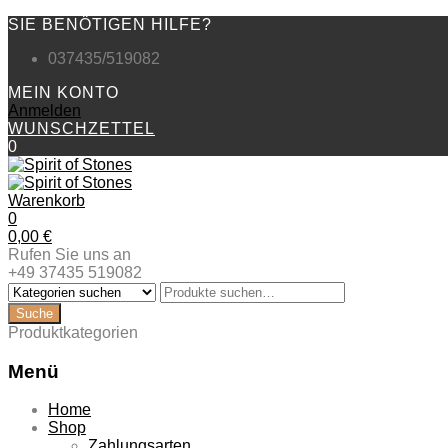
SIE BENÖTIGEN HILFE?
037435/519082
MEIN KONTO
Anmelden
WUNSCHZETTEL
0
Warenkorb
0
0,00
€
Rufen Sie uns an
+49 37435 519082
Produktkategorien
Menü
Zum
Home
Inhalt
Shop
springen
Zahlungsarten