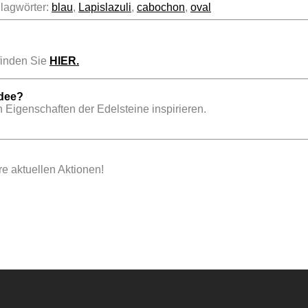
lagwörter:
blau
,
Lapislazuli
,
cabochon
,
oval
inden Sie
HIER.
idee?
 Eigenschaften der Edelsteine inspirieren.
e aktuellen Aktionen!