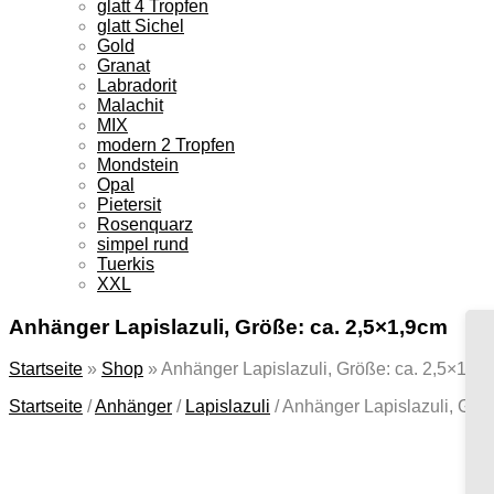
glatt 4 Tropfen
glatt Sichel
Gold
Granat
Labradorit
Malachit
MIX
modern 2 Tropfen
Mondstein
Opal
Pietersit
Rosenquarz
simpel rund
Tuerkis
XXL
Anhänger Lapislazuli, Größe: ca. 2,5×1,9cm
Startseite
»
Shop
»
Anhänger Lapislazuli, Größe: ca. 2,5×1,9
Startseite
/
Anhänger
/
Lapislazuli
/
Anhänger Lapislazuli, Grö