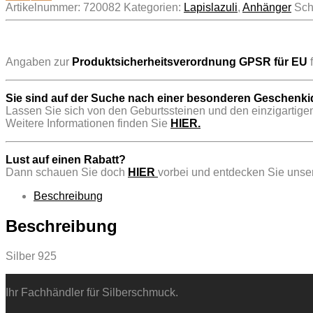
Artikelnummer:
720082
Kategorien:
Lapislazuli
,
Anhänger
Sch
..
Angaben zur
Produktsicherheitsverordnung GPSR für EU
f
Sie sind auf der Suche nach einer besonderen Geschenk
Lassen Sie sich von den Geburtssteinen und den einzigartigen
Weitere Informationen finden Sie
HIER.
Lust auf einen Rabatt?
Dann schauen Sie doch
HIER
vorbei und entdecken Sie unser
Beschreibung
Beschreibung
Silber 925
Ihr Fachhändler für Silberschmuck.