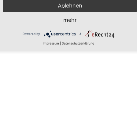
Ablehnen
mehr
 den
Powered by
&
Impressum
|
Datenschutzerklärung
rs, um
aten zu
tails
 zu, um
latform