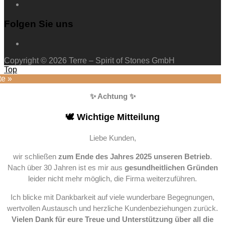
Folgen Sie uns
Copyright © 2026 Terre – Spirit of Stones GmbH
Top
te »
✨ Achtung ✨
🕊️ Wichtige Mitteilung
Liebe Kunden,
wir schließen
zum Ende des Jahres 2025 unseren Betrieb
.
Nach über 30 Jahren ist es mir aus
gesundheitlichen Gründen
leider nicht mehr möglich, die Firma weiterzuführen.
Ich blicke mit Dankbarkeit auf viele wunderbare Begegnungen,
wertvollen Austausch und herzliche Kundenbeziehungen zurück.
Vielen Dank für eure Treue und Unterstützung über all die