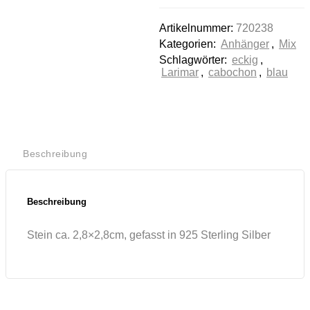
stimmen Sie der
Nutzung des
Artikelnummer:
720238
Service zu, um
dieses Video
Kategorien:
Anhänger
,
Mix
anzusehen.
Schlagwörter:
eckig
,
Larimar
,
cabochon
,
blau
Mehr
Informationen
Akzeptieren
Beschreibung
Powered by
Usercentrics
Consent
Management
Beschreibung
Platform
Stein ca. 2,8×2,8cm, gefasst in 925 Sterling Silber