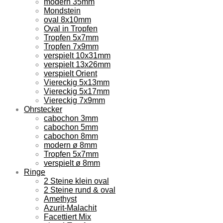
modern 35mm
Mondstein
oval 8x10mm
Oval in Tropfen
Tropfen 5x7mm
Tropfen 7x9mm
verspielt 10x31mm
verspielt 13x26mm
verspielt Orient
Viereckig 5x13mm
Viereckig 5x17mm
Viereckig 7x9mm
Ohrstecker
cabochon 3mm
cabochon 5mm
cabochon 8mm
modern ø 8mm
Tropfen 5x7mm
verspielt ø 8mm
Ringe
2 Steine klein oval
2 Steine rund & oval
Amethyst
Azurit-Malachit
Facettiert Mix