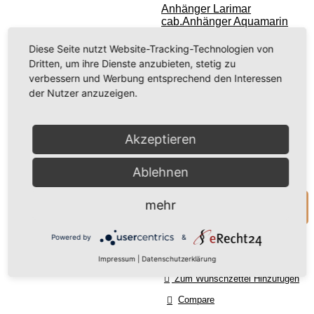
benötigen
Anhänger Larimar
cab.
Anhänger Aquamarin
Ihre
cab.
Zustimmung,
Diese Seite nutzt Website-Tracking-Technologien von
um den
138,00 €
(inkl. MwSt.)
Dritten, um ihre Dienste anzubieten, stetig zu
Youtube-
verbessern und Werbung entsprechend den Interessen
(115,97 € exkl. MwSt.)
Service zu
der Nutzer anzuzeigen.
laden!
inkl. 19 % MwSt.
zzgl.
Versandkosten
Wir verwenden
Akzeptieren
einen Service
Nicht vorrätig
eines
Ablehnen
Drittanbieters, um
Videoinhalte
mehr
Anfrage zum Produkt
einzubetten.
Dieser Service
Powered by
&
kann Daten zu
Ihren Aktivitäten
Impressum
|
Datenschutzerklärung
sammeln. Bitte
Zum Wunschzettel Hinzufügen
lesen Sie die
Details durch und
Compare