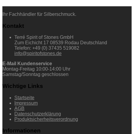
Ihr Fachhändler für Silberschmuck.
Kontakt
Terré Spirit of Stones GmbH
Zum Eichicht 17 08539 Rodau Deutschland
Telefon: +49 (0) 37435 519082
info@spiritofstones.de
E-Mail Kundenservice
Montag-Freitag 10:00-14:00 Uhr
Samstag/Sonntag geschlossen
Wichtige Links
Startseite
Impressum
AGB
Datenschutzerklärung
Produktsicherheitsverordnung
Informationen