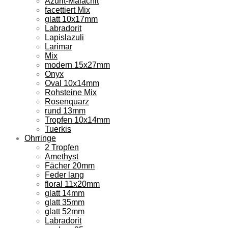
Azurit-Malachit
facettiert Mix
glatt 10x17mm
Labradorit
Lapislazuli
Larimar
Mix
modern 15x27mm
Onyx
Oval 10x14mm
Rohsteine Mix
Rosenquarz
rund 13mm
Tropfen 10x14mm
Tuerkis
Ohrringe
2 Tropfen
Amethyst
Fächer 20mm
Feder lang
floral 11x20mm
glatt 14mm
glatt 35mm
glatt 52mm
Labradorit