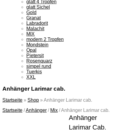
glatt 4 Tropfen
glatt Sichel
Gold
Granat
Labradorit
Malachit
MIX
modern 2 Tropfen
Mondstein
Opal
Pietersit
Rosenquarz
simpel rund
Tuerkis
XXL
Anhänger Larimar cab.
Startseite
»
Shop
»
Anhänger Larimar cab.
Startseite
/
Anhänger
/
Mix
/
Anhänger Larimar cab.
Anhänger
Larimar Cab.
Wir