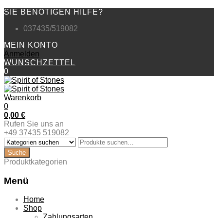
SIE BENÖTIGEN HILFE?
037435/519082
MEIN KONTO
Anmelden
WUNSCHZETTEL
0
Warenkorb
0
0,00
€
Rufen Sie uns an
+49 37435 519082
Produktkategorien
Menü
Zum
Home
Inhalt
Shop
springen
Zahlungsarten