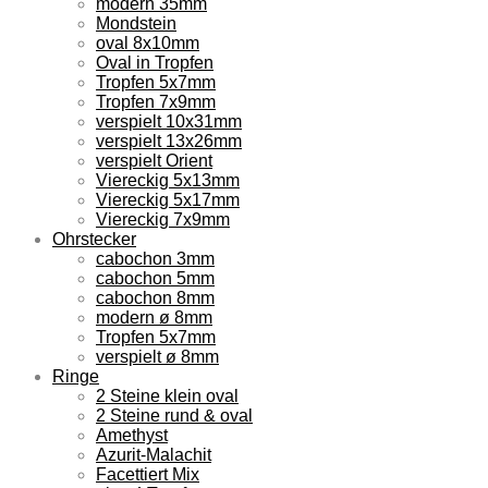
modern 35mm
Mondstein
oval 8x10mm
Oval in Tropfen
Tropfen 5x7mm
Tropfen 7x9mm
verspielt 10x31mm
verspielt 13x26mm
verspielt Orient
Viereckig 5x13mm
Viereckig 5x17mm
Viereckig 7x9mm
Ohrstecker
cabochon 3mm
cabochon 5mm
cabochon 8mm
modern ø 8mm
Tropfen 5x7mm
verspielt ø 8mm
Ringe
2 Steine klein oval
2 Steine rund & oval
Amethyst
Azurit-Malachit
Facettiert Mix