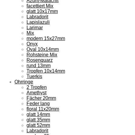
Azurit-Malachit
facettiert Mix
glatt 10x17mm
Labradorit
Lapislazuli
Larimar
Mix
modern 15x27mm
Onyx
Oval 10x14mm
Rohsteine Mix
Rosenquarz
rund 13mm
Tropfen 10x14mm
Tuerkis
Ohrringe
2 Tropfen
Amethyst
Fächer 20mm
Feder lang
floral 11x20mm
glatt 14mm
glatt 35mm
glatt 52mm
Labradorit