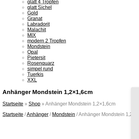
glatt 4 Tropfen
glatt Sichel
Gold
Granat
Labradorit
Malachit
MIX
modern 2 Tropfen
Mondstein
Opal
Pietersit
Rosenquarz
simpel rund
Tuerkis
XXL
Anhänger Mondstein 1,2×1,6cm
Startseite
»
Shop
»
Anhänger Mondstein 1,2×1,6cm
Startseite
/
Anhänger
/
Mondstein
/
Anhänger Mondstein 1,2×1