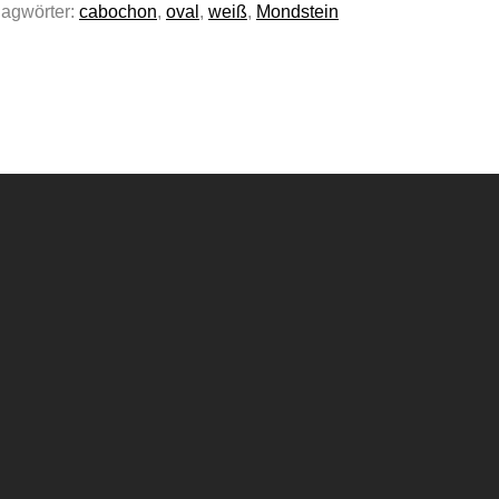
lagwörter:
cabochon
,
oval
,
weiß
,
Mondstein