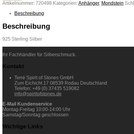
Artikelnummer:
720498
Kategorien:
Anhänger
,
Mondstein
Sch
Beschreibung
Beschreibung
925 Sterling Silber
Ihr Fachhändler für Silberschmuck.
Kontakt
Terré Spirit of Stones GmbH
Zum Eichicht 17 08539 Rodau Deutschland
Telefon: +49 (0) 37435 519082
info@spiritofstones.de
E-Mail Kundenservice
Montag-Freitag 10:00-14:00 Uhr
Samstag/Sonntag geschlossen
Wichtige Links