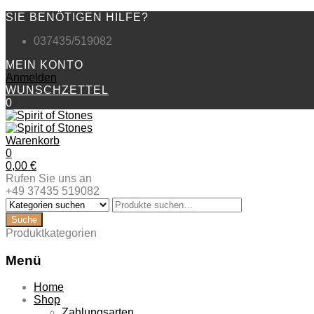
SIE BENÖTIGEN HILFE?
037435/519082
MEIN KONTO
Anmelden
WUNSCHZETTEL
0
Warenkorb
0
0,00
€
Rufen Sie uns an
+49 37435 519082
Produktkategorien
Menü
Zum
Home
Inhalt
Shop
springen
Zahlungsarten