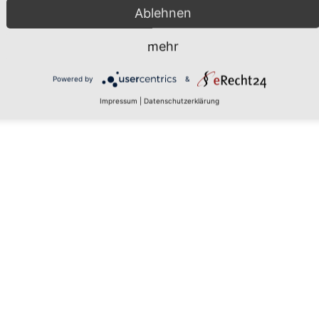
Ablehnen
mehr
 den
Powered by
&
Impressum
|
Datenschutzerklärung
rs, um
aten zu
tails
 zu, um
latform