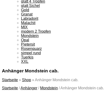
glatt 4 Tropfen
glatt Sichel
Gold
Granat
Labradorit
Malachit
MIX
modern 2 Tropfen
Mondstein
Opal
Pietersit
Rosenquarz
simpel rund
Tuerkis
XXL
Anhänger Mondstein cab.
Startseite
»
Shop
»
Anhänger Mondstein cab.
Startseite
/
Anhänger
/
Mondstein
/
Anhänger Mondstein cab.