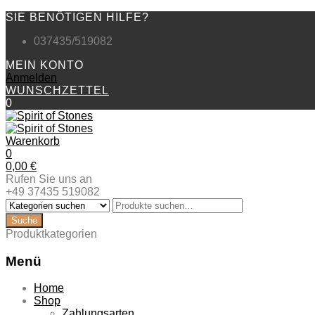
SIE BENÖTIGEN HILFE?
037435/519082
MEIN KONTO
Anmelden
WUNSCHZETTEL
0
Warenkorb
0
0,00
€
Rufen Sie uns an
+49 37435 519082
Produktkategorien
Menü
Zum
Home
Inhalt
Shop
springen
Zahlungsarten