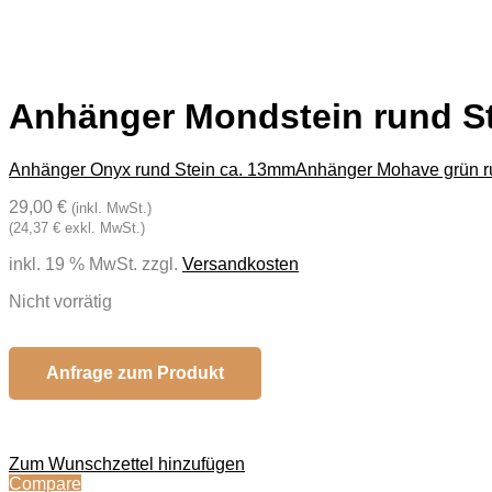
Anhänger Mondstein rund S
Anhänger Onyx rund Stein ca. 13mm
Anhänger Mohave grün r
29,00 €
(inkl. MwSt.)
(24,37 € exkl. MwSt.)
inkl. 19 % MwSt.
zzgl.
Versandkosten
Nicht vorrätig
Anfrage zum Produkt
Zum Wunschzettel hinzufügen
Compare