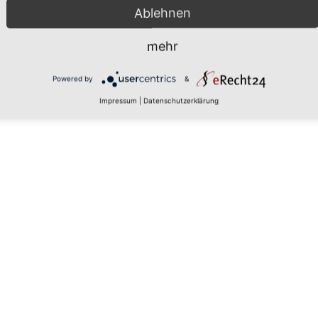
Ablehnen
mehr
 den
Powered by
&
Impressum
|
Datenschutzerklärung
rs, um
aten zu
tails
 zu, um
latform