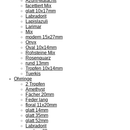
Azurit-Malachit
facettiert Mix
glatt 10x17mm
Labradorit
Lapislazuli
Larimar
Mix
modern 15x27mm
Onyx
Oval 10x14mm
Rohsteine Mix
Rosenquarz
rund 13mm
Tropfen 10x14mm
Tuerkis
Ohrringe
2 Tropfen
Amethyst
Fächer 20mm
Feder lang
floral 11x20mm
glatt 14mm
glatt 35mm
glatt 52mm
Labradorit