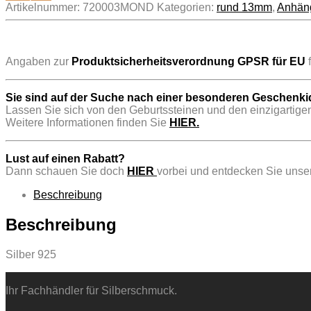
Artikelnummer:
720003MOND
Kategorien:
rund 13mm
,
Anhän
..
Angaben zur
Produktsicherheitsverordnung GPSR für EU
f
Sie sind auf der Suche nach einer besonderen Geschenk
Lassen Sie sich von den Geburtssteinen und den einzigartigen
Weitere Informationen finden Sie
HIER.
Lust auf einen Rabatt?
Dann schauen Sie doch
HIER
vorbei und entdecken Sie unser
Beschreibung
Beschreibung
Silber 925
Ihr Fachhändler für Silberschmuck.