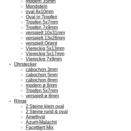
modern 35mm
Mondstein
oval 8x10mm
Oval in Tropfen
Tropfen 5x7mm
Tropfen 7x9mm
verspielt 10x31mm
verspielt 13x26mm
verspielt Orient
Viereckig 5x13mm
Viereckig 5x17mm
Viereckig 7x9mm
Ohrstecker
cabochon 3mm
cabochon 5mm
cabochon 8mm
modern ø 8mm
Tropfen 5x7mm
verspielt ø 8mm
Ringe
2 Steine klein oval
2 Steine rund & oval
Amethyst
Azurit-Malachit
Facettiert Mix