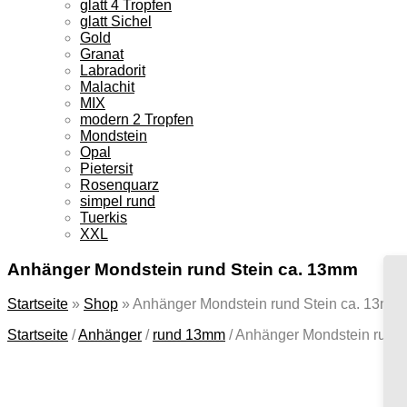
glatt 4 Tropfen
glatt Sichel
Gold
Granat
Labradorit
Malachit
MIX
modern 2 Tropfen
Mondstein
Opal
Pietersit
Rosenquarz
simpel rund
Tuerkis
XXL
Anhänger Mondstein rund Stein ca. 13mm
Startseite
»
Shop
»
Anhänger Mondstein rund Stein ca. 13mm
Startseite
/
Anhänger
/
rund 13mm
/
Anhänger Mondstein rund 