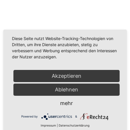
Wir benötigen Ihre Zustimmung, um den
Youtube-Service zu laden!
Diese Seite nutzt Website-Tracking-Technologien von
Wir verwenden einen Service eines Drittanbieters, um
Dritten, um ihre Dienste anzubieten, stetig zu
Videoinhalte einzubetten. Dieser Service kann Daten
verbessern und Werbung entsprechend den Interessen
zu Ihren Aktivitäten sammeln. Bitte lesen Sie die Details
der Nutzer anzuzeigen.
durch und stimmen Sie der Nutzung des Service zu,
um dieses Video anzusehen.
Akzeptieren
Mehr Informationen
Ablehnen
Akzeptieren
mehr
Powered by
Usercentrics Consent Management
Platform
Powered by
&
Impressum
|
Datenschutzerklärung