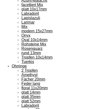
Azurit-Malachit
facettiert Mix
glatt 10x17mm
Labradorit
Lapislazuli
Larimar
Mix
modern 15x27mm
Onyx
Oval 10x14mm
Rohsteine Mix
Rosenquarz
rund 13mm
Tropfen 10x14mm
Tuerkis
Ohrringe
2 Tropfen
Amethyst
Fächer 20mm
Feder lang
floral 11x20mm
glatt 14mm
glatt 35mm
glatt 52mm
Labradorit