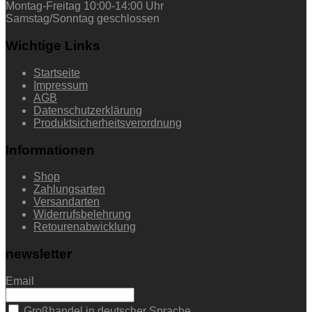
Montag-Freitag 10:00-14:00 Uhr
Samstag/Sonntag geschlossen
Wichtige Links
Startseite
Impressum
AGB
Datenschutzerklärung
Produktsicherheitsverordnung
Informationen
Shop
Zahlungsarten
Versandarten
Widerrufsbelehrung
Retourenabwicklung
newsletter
Email
Großhandel in deutscher Sprache