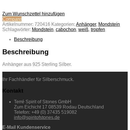
Zum Wunschzettel hinzufügen
Compare
Artikelnummer:
720416
Kategorien:
Anhänger
,
Mondstein
Schlagwörter:
Mondstein
,
cabochon
,
weiß
,
tropfen
Beschreibung
Beschreibung
Anhänger aus 925 Sterling Silber.
Ihr Fachhändler für Silberschmuck.
Kontakt
Terré Spirit of Stones GmbH
Zum Eichicht 17 08539 Rodau Deutschland
Telefon: +49 (0) 37435 519082
info@spiritofstones.de
E-Mail Kundenservice