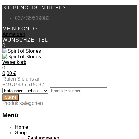
SIE BENÖTIGEN HILFE?
037435/519082
MEIN KONTO
Anmelden
WUNSCHZETTEL
0
Warenkorb
0
0,00
€
Rufen Sie uns an
+49 37435 519082
Produktkategorien
Menü
Zum
Home
Inhalt
Shop
springen
Zahlungsarten