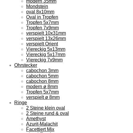
modern 35mm
Mondstein
oval 8x10mm
Oval in Tropfen
Tropfen 5x7mm
Tropfen 7x9mm
verspielt 10x31mm
verspielt 13x26mm
verspielt Orient
Viereckig 5x13mm
Viereckig 5x17mm
Viereckig 7x9mm
Ohrstecker
cabochon 3mm
cabochon 5mm
cabochon 8mm
modern ø 8mm
Tropfen 5x7mm
verspielt ø 8mm
Ringe
2 Steine klein oval
2 Steine rund & oval
Amethyst
Azurit-Malachit
Facettiert Mix