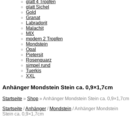
glatt 4 Tropfen
glatt Sichel
Gold
Granat
Labradorit
Malachit
MIX
modern 2 Tropfen
Mondstein
Opal
Pietersit
Rosenquarz
simpel rund
Tuerkis
XXL
Anhänger Mondstein Stein ca. 0,9×1,7cm
Startseite
»
Shop
»
Anhänger Mondstein Stein ca. 0,9×1,7cm
Startseite
/
Anhänger
/
Mondstein
/
Anhänger Mondstein
Stein ca. 0,9×1,7cm