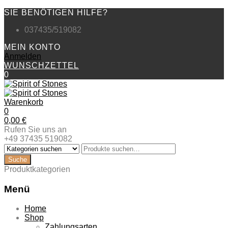
SIE BENÖTIGEN HILFE?
037435/519082
MEIN KONTO
Anmelden
WUNSCHZETTEL
0
Warenkorb
0
0,00
€
Rufen Sie uns an
+49 37435 519082
Produktkategorien
Menü
Zum
Home
Inhalt
Shop
springen
Zahlungsarten