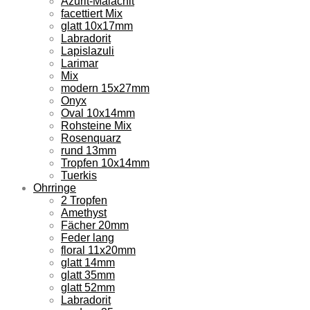
Azurit-Malachit
facettiert Mix
glatt 10x17mm
Labradorit
Lapislazuli
Larimar
Mix
modern 15x27mm
Onyx
Oval 10x14mm
Rohsteine Mix
Rosenquarz
rund 13mm
Tropfen 10x14mm
Tuerkis
Ohrringe
2 Tropfen
Amethyst
Fächer 20mm
Feder lang
floral 11x20mm
glatt 14mm
glatt 35mm
glatt 52mm
Labradorit