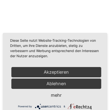
Wir benötigen Ihre Zustimmung, um den
Youtube-Service zu laden!
Wir verwenden einen Service eines Drittanbieters, um
Videoinhalte einzubetten. Dieser Service kann Daten
Diese Seite nutzt Website-Tracking-Technologien von
zu Ihren Aktivitäten sammeln. Bitte lesen Sie die Details
Dritten, um ihre Dienste anzubieten, stetig zu
durch und stimmen Sie der Nutzung des Service zu,
verbessern und Werbung entsprechend den Interessen
um dieses Video anzusehen.
der Nutzer anzuzeigen.
Mehr Informationen
Akzeptieren
Akzeptieren
Ablehnen
Powered by
Usercentrics Consent Management
Platform
mehr
Powered by
&