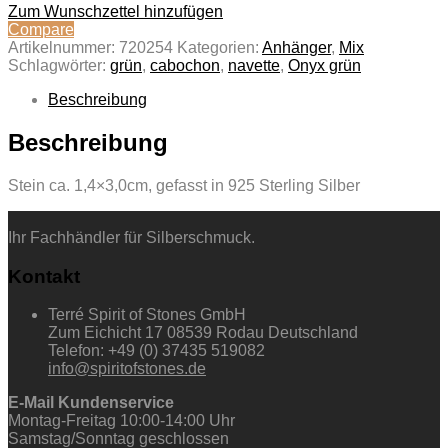
Zum Wunschzettel hinzufügen
Compare
Artikelnummer:
720254
Kategorien:
Anhänger
,
Mix
Schlagwörter:
grün
,
cabochon
,
navette
,
Onyx grün
Beschreibung
Beschreibung
Stein ca. 1,4×3,0cm, gefasst in 925 Sterling Silber
Ihr Fachhändler für Silberschmuck.
Kontakt
Terré Spirit of Stones GmbH
Zum Eichicht 17 08539 Rodau Deutschland
Telefon: +49 (0) 37435 519082
info@spiritofstones.de
E-Mail Kundenservice
Montag-Freitag 10:00-14:00 Uhr
Samstag/Sonntag geschlossen