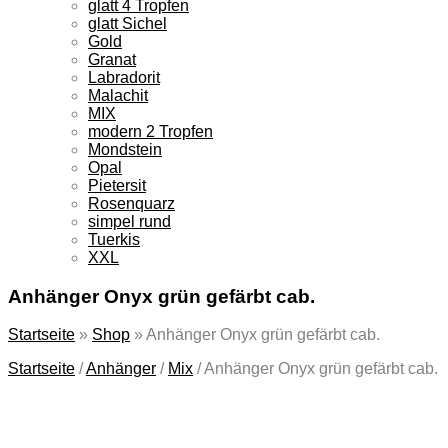
glatt 4 Tropfen
glatt Sichel
Gold
Granat
Labradorit
Malachit
MIX
modern 2 Tropfen
Mondstein
Opal
Pietersit
Rosenquarz
simpel rund
Tuerkis
XXL
Anhänger Onyx grün gefärbt cab.
Startseite
»
Shop
»
Anhänger Onyx grün gefärbt cab.
Startseite
/
Anhänger
/
Mix
/
Anhänger Onyx grün gefärbt cab.