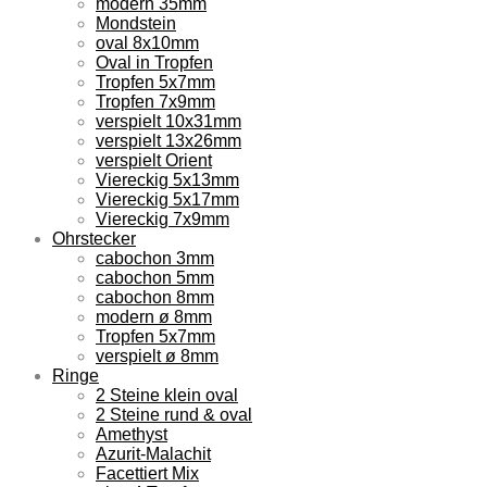
modern 35mm
Mondstein
oval 8x10mm
Oval in Tropfen
Tropfen 5x7mm
Tropfen 7x9mm
verspielt 10x31mm
verspielt 13x26mm
verspielt Orient
Viereckig 5x13mm
Viereckig 5x17mm
Viereckig 7x9mm
Ohrstecker
cabochon 3mm
cabochon 5mm
cabochon 8mm
modern ø 8mm
Tropfen 5x7mm
verspielt ø 8mm
Ringe
2 Steine klein oval
2 Steine rund & oval
Amethyst
Azurit-Malachit
Facettiert Mix