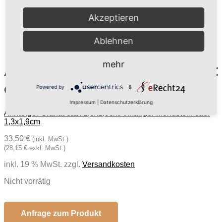
Akzeptieren
Ablehnen
mehr
Anhänger Onyx grün gefärft
cab. 1,3×1,9cm
Powered by
&
Impressum
|
Datenschutzerklärung
Anhänger Granat cab. 1,3x1,9cm
Anhänger Mondstein cab.
1,3x1,9cm
33,50 €
(inkl. MwSt.)
(28,15 € exkl. MwSt.)
inkl. 19 % MwSt.
zzgl.
Versandkosten
Nicht vorrätig
Anfrage zum Produkt