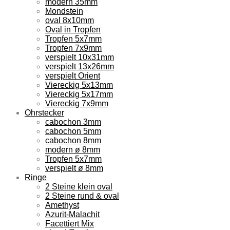
modern 35mm
Mondstein
oval 8x10mm
Oval in Tropfen
Tropfen 5x7mm
Tropfen 7x9mm
verspielt 10x31mm
verspielt 13x26mm
verspielt Orient
Viereckig 5x13mm
Viereckig 5x17mm
Viereckig 7x9mm
Ohrstecker
cabochon 3mm
cabochon 5mm
cabochon 8mm
modern ø 8mm
Tropfen 5x7mm
verspielt ø 8mm
Ringe
2 Steine klein oval
2 Steine rund & oval
Amethyst
Azurit-Malachit
Facettiert Mix