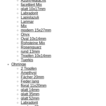
Azurit-Malachit
facettiert Mix
glatt 10x17mm
Labradorit
Lapislazuli
Larimar
Mix
modern 15x27mm
Onyx
Oval 10x14mm
Rohsteine Mix
Rosenquarz
rund 13mm
Tropfen 10x14mm
Tuerkis
Ohrringe
2 Tropfen
Amethyst
Fächer 20mm
Feder lang
floral 11x20mm
glatt 14mm
glatt 35mm
glatt 52mm
Labradorit