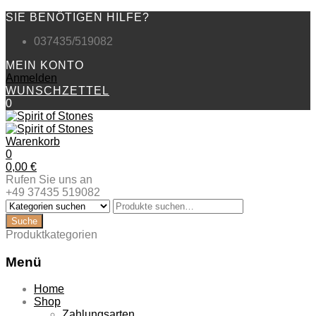
SIE BENÖTIGEN HILFE?
037435/519082
MEIN KONTO
Anmelden
WUNSCHZETTEL
0
Warenkorb
0
0,00
€
Rufen Sie uns an
+49 37435 519082
Produktkategorien
Menü
Zum
Home
Inhalt
Shop
springen
Zahlungsarten