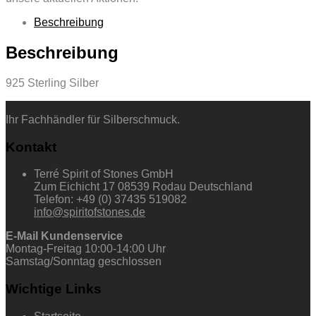
Beschreibung
Beschreibung
925 Sterling Silber
Ihr Fachhändler für Silberschmuck.
Kontakt
Terré Spirit of Stones GmbH
Zum Eichicht 17 08539 Rodau Deutschland
Telefon: +49 (0) 37435 519082
info@spiritofstones.de
E-Mail Kundenservice
Montag-Freitag 10:00-14:00 Uhr
Samstag/Sonntag geschlossen
Wichtige Links