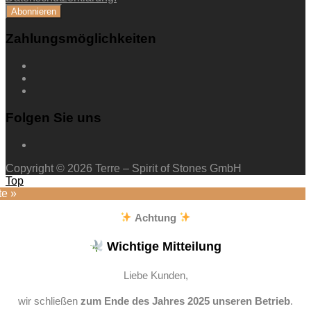
Zahlungsmöglichkeiten
Folgen Sie uns
Copyright © 2026 Terre – Spirit of Stones GmbH
Top
te »
Achtung
Wichtige Mitteilung
Liebe Kunden,
wir schließen
zum Ende des Jahres 2025 unseren Betrieb
.