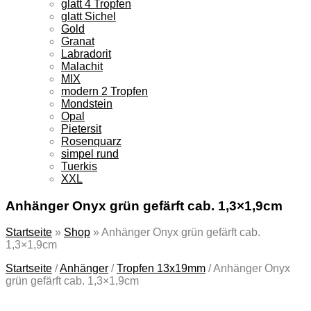
glatt 4 Tropfen
glatt Sichel
Gold
Granat
Labradorit
Malachit
MIX
modern 2 Tropfen
Mondstein
Opal
Pietersit
Rosenquarz
simpel rund
Tuerkis
XXL
Anhänger Onyx grün gefärft cab. 1,3×1,9cm
Startseite
»
Shop
»
Anhänger Onyx grün gefärft cab.
1,3×1,9cm
Startseite
/
Anhänger
/
Tropfen 13x19mm
/
Anhänger Onyx
grün gefärft cab. 1,3×1,9cm