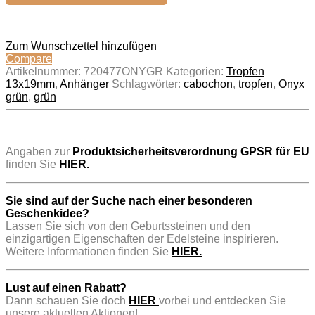
Zum Wunschzettel hinzufügen
Compare
Artikelnummer:
720477ONYGR
Kategorien:
Tropfen
13x19mm
,
Anhänger
Schlagwörter:
cabochon
,
tropfen
,
Onyx
grün
,
grün
..
Angaben zur
Produktsicherheitsverordnung GPSR für EU
finden Sie
HIER.
Sie sind auf der Suche nach einer besonderen
Geschenkidee?
Lassen Sie sich von den Geburtssteinen und den
einzigartigen Eigenschaften der Edelsteine inspirieren.
Weitere Informationen finden Sie
HIER.
Lust auf einen Rabatt?
Dann schauen Sie doch
HIER
vorbei und entdecken Sie
unsere aktuellen Aktionen!