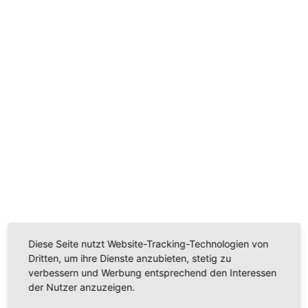
Wir benötigen Ihre Zustimmung, um den
Youtube-Service zu laden!
Wir verwenden einen Service eines Drittanbieters, um
Videoinhalte einzubetten. Dieser Service kann Daten
zu Ihren Aktivitäten sammeln. Bitte lesen Sie die Details
durch und stimmen Sie der Nutzung des Service zu,
um dieses Video anzusehen.
Mehr Informationen
Diese Seite nutzt Website-Tracking-Technologien von
Akzeptieren
Dritten, um ihre Dienste anzubieten, stetig zu
Powered by
Usercentrics Consent Management
verbessern und Werbung entsprechend den Interessen
Platform
der Nutzer anzuzeigen.