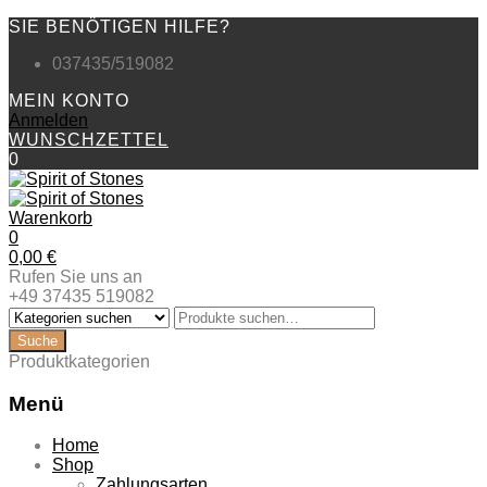
SIE BENÖTIGEN HILFE?
037435/519082
MEIN KONTO
Anmelden
WUNSCHZETTEL
0
Warenkorb
0
0,00
€
Rufen Sie uns an
+49 37435 519082
Produktkategorien
Menü
Zum
Home
Inhalt
Shop
springen
Zahlungsarten