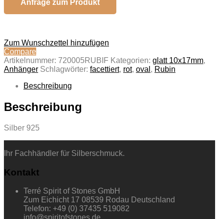
Anfrage zum Produkt
Zum Wunschzettel hinzufügen
Compare
Artikelnummer:
720005RUBIF
Kategorien:
glatt 10x17mm
,
Anhänger
Schlagwörter:
facettiert
,
rot
,
oval
,
Rubin
Beschreibung
Beschreibung
Silber 925
Ihr Fachhändler für Silberschmuck.
Kontakt
Terré Spirit of Stones GmbH
Zum Eichicht 17 08539 Rodau Deutschland
Telefon: +49 (0) 37435 519082
info@spiritofstones.de