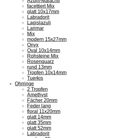
Azurit-Malachit
facettiert Mix
glatt 10x17mm
Labradorit
Lapislazuli
Larimar
Mix
modern 15x27mm
Onyx
Oval 10x14mm
Rohsteine Mix
Rosenquarz
rund 13mm
Tropfen 10x14mm
Tuerkis
Ohrringe
2 Tropfen
Amethyst
Fächer 20mm
Feder lang
floral 11x20mm
glatt 14mm
glatt 35mm
glatt 52mm
Labradorit