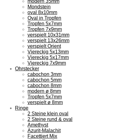
modern 35mm
Mondstein
oval 8x10mm
Oval in Tropfen
Tropfen 5x7mm
Tropfen 7x9mm
verspielt 10x31mm
verspielt 13x26mm
verspielt Orient
Viereckig 5x13mm
Viereckig 5x17mm
Viereckig 7x9mm
Ohrstecker
cabochon 3mm
cabochon 5mm
cabochon 8mm
modern ø 8mm
Tropfen 5x7mm
verspielt ø 8mm
Ringe
2 Steine klein oval
2 Steine rund & oval
Amethyst
Azurit-Malachit
Facettiert Mix