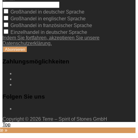
Großhandel in deutscher Sprache
Großhandel in englischer Sprache
Großhandel in französischer Sprache
Einzelhandel in deutscher Sprache
Indem Sie fortfahren, akzeptieren Sie unsere
Datenschutzerklärung.
Zahlungsmöglichkeiten
Folgen Sie uns
Copyright © 2026 Terre – Spirit of Stones GmbH
Top
te »