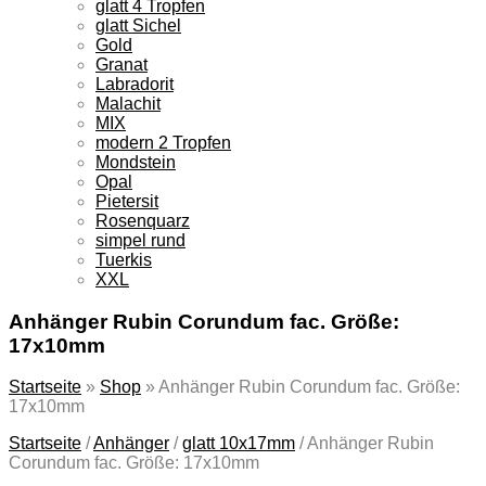
glatt 4 Tropfen
glatt Sichel
Gold
Granat
Labradorit
Malachit
MIX
modern 2 Tropfen
Mondstein
Opal
Pietersit
Rosenquarz
simpel rund
Tuerkis
XXL
Anhänger Rubin Corundum fac. Größe:
17x10mm
Startseite
»
Shop
»
Anhänger Rubin Corundum fac. Größe:
17x10mm
Startseite
/
Anhänger
/
glatt 10x17mm
/
Anhänger Rubin
Corundum fac. Größe: 17x10mm