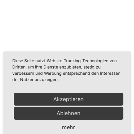
Wir benötigen Ihre Zustimmung, um den
Youtube-Service zu laden!
Wir verwenden einen Service eines Drittanbieters, um
Diese Seite nutzt Website-Tracking-Technologien von
Videoinhalte einzubetten. Dieser Service kann Daten
Dritten, um ihre Dienste anzubieten, stetig zu
zu Ihren Aktivitäten sammeln. Bitte lesen Sie die Details
verbessern und Werbung entsprechend den Interessen
durch und stimmen Sie der Nutzung des Service zu,
der Nutzer anzuzeigen.
um dieses Video anzusehen.
Mehr Informationen
Akzeptieren
Ablehnen
Akzeptieren
Powered by
Usercentrics Consent Management
mehr
Platform