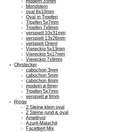
modern 35mm
Mondstein
oval 8x10mm
Oval in Tropfen
Tropfen 5x7mm
Tropfen 7x9mm
verspielt 10x31mm
verspielt 13x26mm
verspielt Orient
Viereckig 5x13mm
Viereckig 5x17mm
Viereckig 7x9mm
Ohrstecker
cabochon 3mm
cabochon 5mm
cabochon 8mm
modern ø 8mm
Tropfen 5x7mm
verspielt ø 8mm
Ringe
2 Steine klein oval
2 Steine rund & oval
Amethyst
Azurit-Malachit
Facettiert Mix