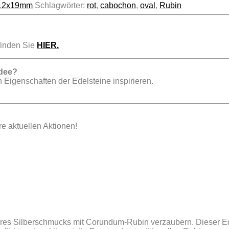
t 12x19mm
Schlagwörter:
rot
,
cabochon
,
oval
,
Rubin
inden Sie
HIER.
dee?
 Eigenschaften der Edelsteine inspirieren.
e aktuellen Aktionen!
res Silberschmucks mit Corundum-Rubin verzaubern. Dieser Edel