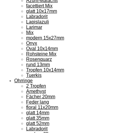
Azurit-Malachit
facettiert Mix
glatt 10x17mm
Labradorit
Lapislazuli
Larimar
Mix
modern 15x27mm
Onyx
Oval 10x14mm
Rohsteine Mix
Rosenquarz
rund 13mm
Tropfen 10x14mm
Tuerkis
Ohrringe
2 Tropfen
Amethyst
Fächer 20mm
Feder lang
floral 11x20mm
glatt 14mm
glatt 35mm
glatt 52mm
Labradorit