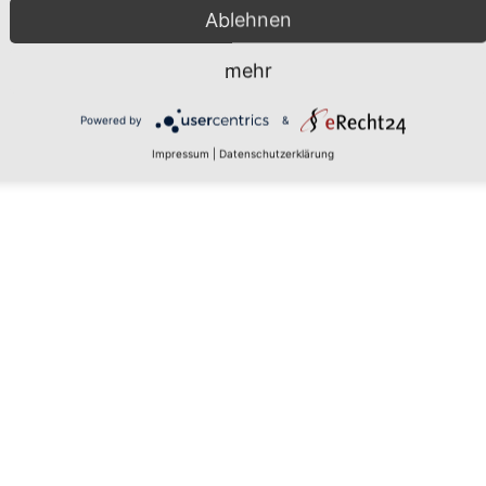
Ablehnen
mehr
 den
Powered by
&
Impressum
|
Datenschutzerklärung
rs, um
aten zu
tails
 zu, um
latform