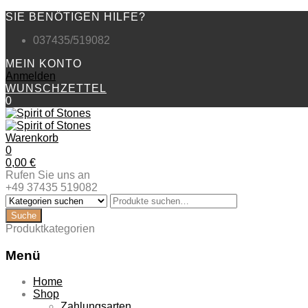
SIE BENÖTIGEN HILFE?
037435/519082
MEIN KONTO
Anmelden
WUNSCHZETTEL
0
Warenkorb
0
0,00
€
Rufen Sie uns an
+49 37435 519082
Produktkategorien
Menü
Zum
Home
Inhalt
Shop
springen
Zahlungsarten