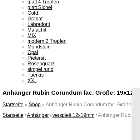
glatt 4 Tropfen
glatt Sichel
Gold
Granat
Labradorit
Malachit
MIX
modern 2 Tropfen
Mondstein
Opal
Pietersit
Rosenquarz
simpel rund
Tuerkis
XXL
Anhänger Rubin Corundum fac. Größe: 19x12
Startseite
»
Shop
»
Anhänger Rubin Corundum fac. Größe: 
Startseite
/
Anhänger
/
verspielt 12x19mm
/
Anhänger Rubin C