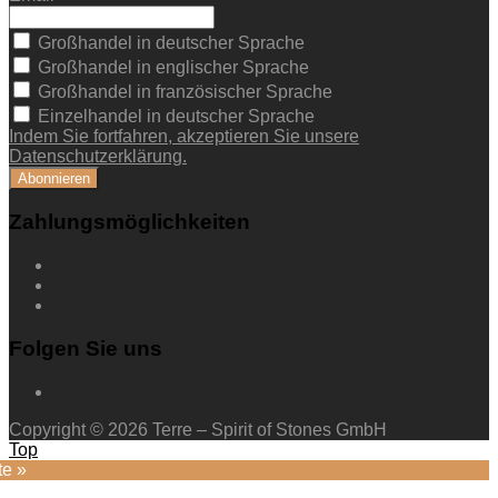
Großhandel in deutscher Sprache
Großhandel in englischer Sprache
Großhandel in französischer Sprache
Einzelhandel in deutscher Sprache
Indem Sie fortfahren, akzeptieren Sie unsere
Datenschutzerklärung.
Zahlungsmöglichkeiten
Folgen Sie uns
Copyright © 2026 Terre – Spirit of Stones GmbH
Top
te »