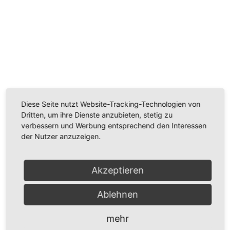
Wir benötigen Ihre Zustimmung, um den
Youtube-Service zu laden!
Wir verwenden einen Service eines Drittanbieters, um
Diese Seite nutzt Website-Tracking-Technologien von
Videoinhalte einzubetten. Dieser Service kann Daten
Dritten, um ihre Dienste anzubieten, stetig zu
zu Ihren Aktivitäten sammeln. Bitte lesen Sie die Details
verbessern und Werbung entsprechend den Interessen
durch und stimmen Sie der Nutzung des Service zu,
der Nutzer anzuzeigen.
um dieses Video anzusehen.
Mehr Informationen
Akzeptieren
Ablehnen
Akzeptieren
Powered by
Usercentrics Consent Management
mehr
Platform