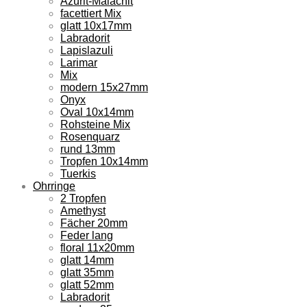
Azurit-Malachit
facettiert Mix
glatt 10x17mm
Labradorit
Lapislazuli
Larimar
Mix
modern 15x27mm
Onyx
Oval 10x14mm
Rohsteine Mix
Rosenquarz
rund 13mm
Tropfen 10x14mm
Tuerkis
Ohrringe
2 Tropfen
Amethyst
Fächer 20mm
Feder lang
floral 11x20mm
glatt 14mm
glatt 35mm
glatt 52mm
Labradorit