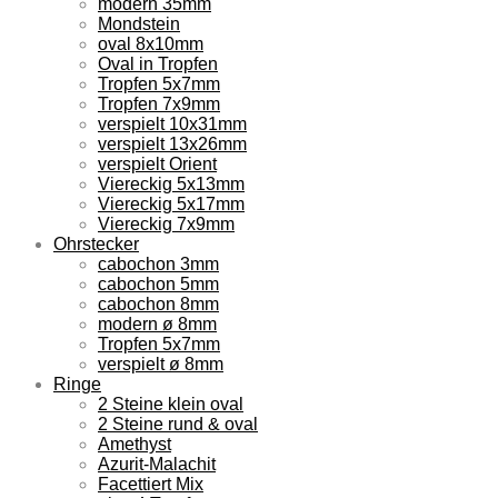
modern 35mm
Mondstein
oval 8x10mm
Oval in Tropfen
Tropfen 5x7mm
Tropfen 7x9mm
verspielt 10x31mm
verspielt 13x26mm
verspielt Orient
Viereckig 5x13mm
Viereckig 5x17mm
Viereckig 7x9mm
Ohrstecker
cabochon 3mm
cabochon 5mm
cabochon 8mm
modern ø 8mm
Tropfen 5x7mm
verspielt ø 8mm
Ringe
2 Steine klein oval
2 Steine rund & oval
Amethyst
Azurit-Malachit
Facettiert Mix