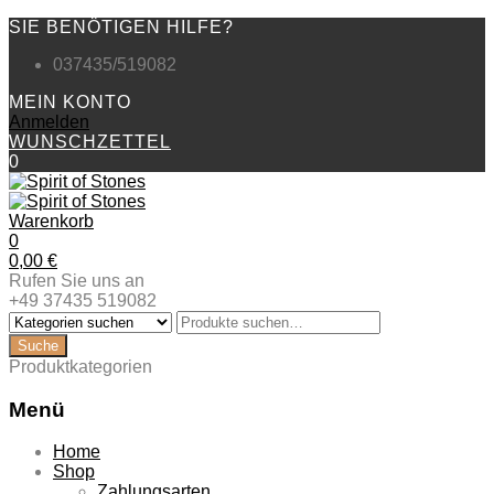
SIE BENÖTIGEN HILFE?
037435/519082
MEIN KONTO
Anmelden
WUNSCHZETTEL
0
Warenkorb
0
0,00
€
Rufen Sie uns an
+49 37435 519082
Produktkategorien
Menü
Zum
Home
Inhalt
Shop
springen
Zahlungsarten