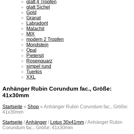
glatt 4 Tropfen
glatt Sichel
Gold
Granat
Labradorit
Malachit
MIX
modern 2 Tropfen
Mondstein
Opal
Pietersit
Rosenquarz
simpel rund
Tuerkis
XXL
Anhänger Rubin Corundum fac., Größe:
41x30mm
Startseite
»
Shop
»
Anhänger Rubin Corundum fac., Größe:
41x30mm
Startseite
/
Anhänger
/
Lotus 30x41mm
/
Anhänger Rubin
Corundum fac., Größe: 41x30mm