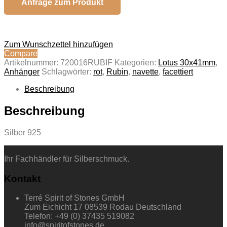
Anfrage zum Produkt
Zum Wunschzettel hinzufügen
Compare
Artikelnummer:
720016RUBIF
Kategorien:
Lotus 30x41mm
,
Anhänger
Schlagwörter:
rot
,
Rubin
,
navette
,
facettiert
Beschreibung
Beschreibung
Silber 925
Ihr Fachhändler für Silberschmuck.
Kontakt
Terré Spirit of Stones GmbH
Zum Eichicht 17 08539 Rodau Deutschland
Telefon: +49 (0) 37435 519082
info@spiritofstones.de