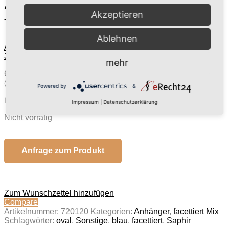
Anhänger Saphir gefärbt
Akzeptieren
fac. 3,5×2,2cm
Ablehnen
Anhänger Achat grün gefärbt fac. Größe: ca.
3,7x2,1cm
Anhänger Rosenquarz fac., Größe: ca. 2,8x2,1cm
mehr
62,00 €
(inkl. MwSt.)
(52,10 € exkl. MwSt.)
Powered by
&
inkl. 19 % MwSt.
zzgl.
Versandkosten
Impressum
|
Datenschutzerklärung
Nicht vorrätig
Anfrage zum Produkt
Zum Wunschzettel hinzufügen
Compare
Artikelnummer:
720120
Kategorien:
Anhänger
,
facettiert Mix
Schlagwörter:
oval
,
Sonstige
,
blau
,
facettiert
,
Saphir