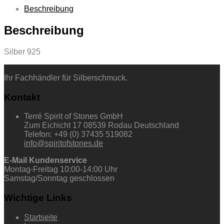
Beschreibung
Beschreibung
Silber 925
Ihr Fachhändler für Silberschmuck.
Kontakt
Terré Spirit of Stones GmbH
Zum Eichicht 17 08539 Rodau Deutschland
Telefon: +49 (0) 37435 519082
info@spiritofstones.de
E-Mail Kundenservice
Montag-Freitag 10:00-14:00 Uhr
Samstag/Sonntag geschlossen
Wichtige Links
Startseite