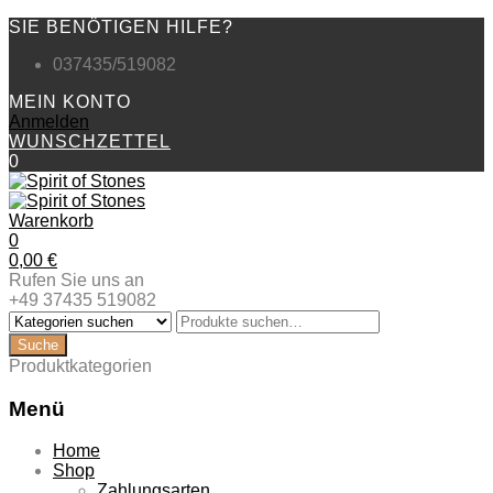
SIE BENÖTIGEN HILFE?
037435/519082
MEIN KONTO
Anmelden
WUNSCHZETTEL
0
Warenkorb
0
0,00
€
Rufen Sie uns an
+49 37435 519082
Produktkategorien
Menü
Zum
Home
Inhalt
Shop
springen
Zahlungsarten