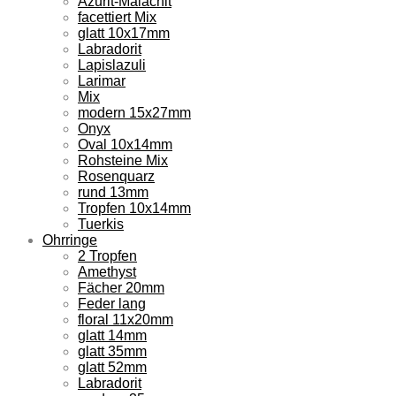
Azurit-Malachit
facettiert Mix
glatt 10x17mm
Labradorit
Lapislazuli
Larimar
Mix
modern 15x27mm
Onyx
Oval 10x14mm
Rohsteine Mix
Rosenquarz
rund 13mm
Tropfen 10x14mm
Tuerkis
Ohrringe
2 Tropfen
Amethyst
Fächer 20mm
Feder lang
floral 11x20mm
glatt 14mm
glatt 35mm
glatt 52mm
Labradorit