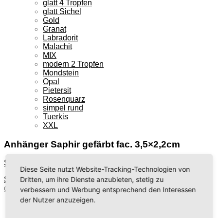
glatt 4 Tropfen
glatt Sichel
Gold
Granat
Labradorit
Malachit
MIX
modern 2 Tropfen
Mondstein
Opal
Pietersit
Rosenquarz
simpel rund
Tuerkis
XXL
Anhänger Saphir gefärbt fac. 3,5×2,2cm
Startseite
»
Shop
»
Anhänger Saphir gefärbt fac. 3,5×2,2cm
Diese Seite nutzt Website-Tracking-Technologien von
Dritten, um ihre Dienste anzubieten, stetig zu
Startseite
/
Anhänger
/
facettiert Mix
/
Anhänger Saphir
gefärbt fac. 3,5×2,2cm
verbessern und Werbung entsprechend den Interessen
der Nutzer anzuzeigen.