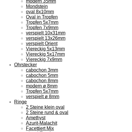
modern 35mm
Mondstein
oval 8x10mm
Oval in Tropfen
Tropfen 5x7mm
Tropfen 7x9mm
verspielt 10x31mm
verspielt 13x26mm
verspielt Orient
Viereckig 5x13mm
Viereckig 5x17mm
Viereckig 7x9mm
Ohrstecker
cabochon 3mm
cabochon 5mm
cabochon 8mm
modern ø 8mm
Tropfen 5x7mm
verspielt ø 8mm
Ringe
2 Steine klein oval
2 Steine rund & oval
Amethyst
Azurit-Malachit
Facettiert Mix