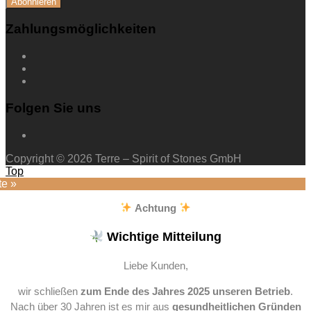
Zahlungsmöglichkeiten
Folgen Sie uns
Copyright © 2026 Terre – Spirit of Stones GmbH
Top
te »
Achtung
Wichtige Mitteilung
Liebe Kunden,
wir schließen
zum Ende des Jahres 2025 unseren Betrieb
.
Nach über 30 Jahren ist es mir aus
gesundheitlichen Gründen