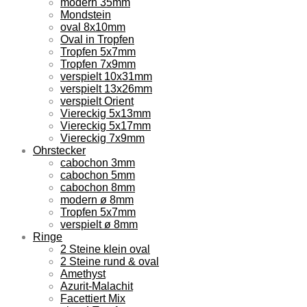
modern 35mm
Mondstein
oval 8x10mm
Oval in Tropfen
Tropfen 5x7mm
Tropfen 7x9mm
verspielt 10x31mm
verspielt 13x26mm
verspielt Orient
Viereckig 5x13mm
Viereckig 5x17mm
Viereckig 7x9mm
Ohrstecker
cabochon 3mm
cabochon 5mm
cabochon 8mm
modern ø 8mm
Tropfen 5x7mm
verspielt ø 8mm
Ringe
2 Steine klein oval
2 Steine rund & oval
Amethyst
Azurit-Malachit
Facettiert Mix