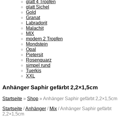
glatt 4 Tropfen
glatt Sichel
Gold
Granat
Labradorit
Malachit
MIX
modern 2 Tropfen
Mondstein
Opal
Pietersit
Rosenquarz
simpel rund
Tuerkis
XXL
Anhänger Saphir gefärbt 2,2×1,5cm
Startseite
»
Shop
»
Anhänger Saphir gefärbt 2,2×1,5cm
Startseite
/
Anhänger
/
Mix
/
Anhänger Saphir gefärbt
2,2×1,5cm