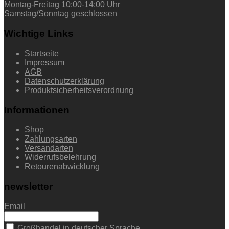
Montag-Freitag 10:00-14:00 Uhr
Samstag/Sonntag geschlossen
Wichtige Links
Startseite
Impressum
AGB
Datenschutzerklärung
Produktsicherheitsverordnung
Informationen
Shop
Zahlungsarten
Versandarten
Widerrufsbelehrung
Retourenabwicklung
newsletter
Email
Großhandel in deutscher Sprache