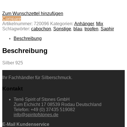
Zum Wunschzettel hinzufügen
Compare
Artikelnummer:
720096
Kategorien:
Anhänger
,
Mix
Schlagwörter:
cabochon
,
Sonstige
,
blau
,
tropfen
,
Saphir
Beschreibung
Beschreibung
Silber 925
Ihr Fachhändler für Silberschmuck.
Kontakt
Terré Spirit of Stones GmbH
Zum Eichicht 17 08539 Rodau Deutschland
Telefon: +49 (0) 37435 519082
info@spiritofstones.de
E-Mail Kundenservice