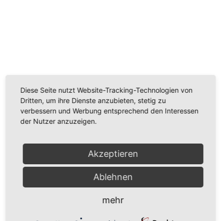
Wir benötigen Ihre Zustimmung, um den
Youtube-Service zu laden!
Wir verwenden einen Service eines Drittanbieters, um
Videoinhalte einzubetten. Dieser Service kann Daten
Diese Seite nutzt Website-Tracking-Technologien von
zu Ihren Aktivitäten sammeln. Bitte lesen Sie die Details
Dritten, um ihre Dienste anzubieten, stetig zu
durch und stimmen Sie der Nutzung des Service zu,
verbessern und Werbung entsprechend den Interessen
um dieses Video anzusehen.
der Nutzer anzuzeigen.
Mehr Informationen
Akzeptieren
Akzeptieren
Ablehnen
Powered by
Usercentrics Consent Management
Platform
mehr