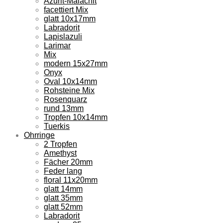
Azurit-Malachit
facettiert Mix
glatt 10x17mm
Labradorit
Lapislazuli
Larimar
Mix
modern 15x27mm
Onyx
Oval 10x14mm
Rohsteine Mix
Rosenquarz
rund 13mm
Tropfen 10x14mm
Tuerkis
Ohrringe
2 Tropfen
Amethyst
Fächer 20mm
Feder lang
floral 11x20mm
glatt 14mm
glatt 35mm
glatt 52mm
Labradorit