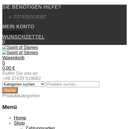
SIE BENÖTIGEN HILFE?
037435/519082
MEIN KONTO
Anmelden
WUNSCHZETTEL
0
Warenkorb
0
0,00
€
Rufen Sie uns an
+49 37435 519082
Produktkategorien
Menü
Zum
Home
Inhalt
Shop
springen
Zahlungsarten