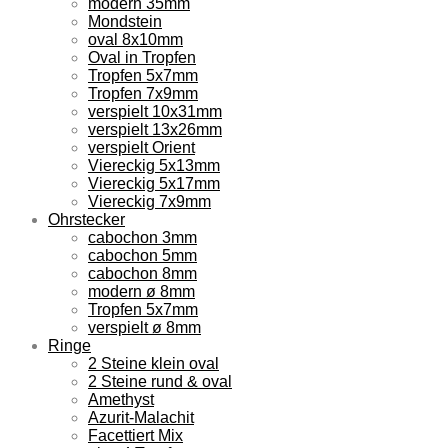
modern 35mm
Mondstein
oval 8x10mm
Oval in Tropfen
Tropfen 5x7mm
Tropfen 7x9mm
verspielt 10x31mm
verspielt 13x26mm
verspielt Orient
Viereckig 5x13mm
Viereckig 5x17mm
Viereckig 7x9mm
Ohrstecker
cabochon 3mm
cabochon 5mm
cabochon 8mm
modern ø 8mm
Tropfen 5x7mm
verspielt ø 8mm
Ringe
2 Steine klein oval
2 Steine rund & oval
Amethyst
Azurit-Malachit
Facettiert Mix