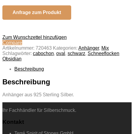
Anfrage zum Produkt
Zum Wunschzettel hinzufügen
Compare
Artikelnummer:
720463
Kategorien:
Anhänger
,
Mix
Schlagwörter:
cabochon
,
oval
,
schwarz
,
Schneeflocken
Obsidian
Beschreibung
Beschreibung
Anhänger aus 925 Sterling Silber.
Ihr Fachhändler für Silberschmuck.
Kontakt
Terré Spirit of Stones GmbH