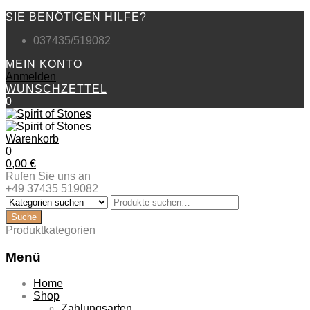
SIE BENÖTIGEN HILFE?
037435/519082
MEIN KONTO
Anmelden
WUNSCHZETTEL
0
Warenkorb
0
0,00
€
Rufen Sie uns an
+49 37435 519082
Produktkategorien
Menü
Zum
Home
Inhalt
Shop
springen
Zahlungsarten