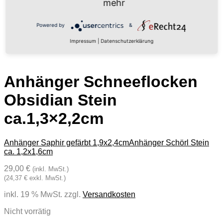
mehr
Powered by
&
Impressum
|
Datenschutzerklärung
Anhänger Schneeflocken
Obsidian Stein
ca.1,3×2,2cm
Anhänger Saphir gefärbt 1,9x2,4cm
Anhänger Schörl Stein
ca. 1,2x1,6cm
29,00 €
(inkl. MwSt.)
(24,37 € exkl. MwSt.)
inkl. 19 % MwSt.
zzgl.
Versandkosten
Nicht vorrätig