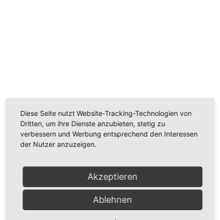
Wir benötigen Ihre Zustimmung, um den
Youtube-Service zu laden!
Wir verwenden einen Service eines Drittanbieters, um
Videoinhalte einzubetten. Dieser Service kann Daten
Diese Seite nutzt Website-Tracking-Technologien von
zu Ihren Aktivitäten sammeln. Bitte lesen Sie die Details
Dritten, um ihre Dienste anzubieten, stetig zu
durch und stimmen Sie der Nutzung des Service zu,
verbessern und Werbung entsprechend den Interessen
um dieses Video anzusehen.
der Nutzer anzuzeigen.
Mehr Informationen
Akzeptieren
Akzeptieren
Ablehnen
Powered by
Usercentrics Consent Management
Platform