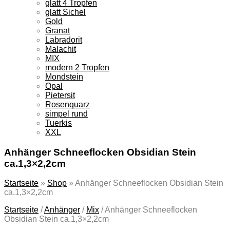
glatt 4 Tropfen
glatt Sichel
Gold
Granat
Labradorit
Malachit
MIX
modern 2 Tropfen
Mondstein
Opal
Pietersit
Rosenquarz
simpel rund
Tuerkis
XXL
Anhänger Schneeflocken Obsidian Stein
ca.1,3×2,2cm
Startseite
»
Shop
»
Anhänger Schneeflocken Obsidian Stein
ca.1,3×2,2cm
Startseite
/
Anhänger
/
Mix
/
Anhänger Schneeflocken
Obsidian Stein ca.1,3×2,2cm