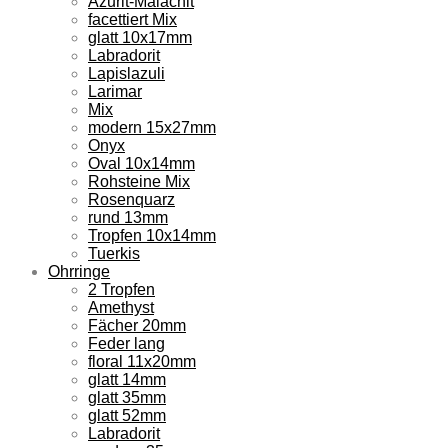
Azurit-Malachit
facettiert Mix
glatt 10x17mm
Labradorit
Lapislazuli
Larimar
Mix
modern 15x27mm
Onyx
Oval 10x14mm
Rohsteine Mix
Rosenquarz
rund 13mm
Tropfen 10x14mm
Tuerkis
Ohrringe
2 Tropfen
Amethyst
Fächer 20mm
Feder lang
floral 11x20mm
glatt 14mm
glatt 35mm
glatt 52mm
Labradorit