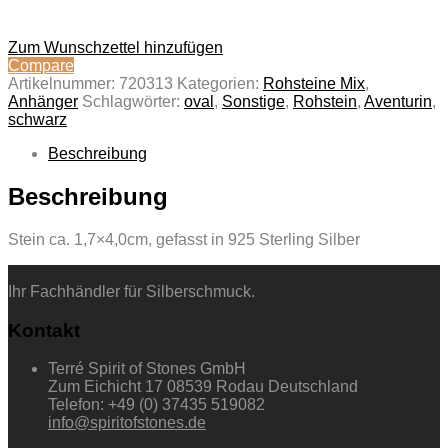
Zum Wunschzettel hinzufügen
Compare
Artikelnummer:
720313
Kategorien:
Rohsteine Mix
,
Anhänger
Schlagwörter:
oval
,
Sonstige
,
Rohstein
,
Aventurin
,
schwarz
Beschreibung
Beschreibung
Stein ca. 1,7×4,0cm, gefasst in 925 Sterling Silber
Ihr Fachhändler für Silberschmuck.
Kontakt
Terré Spirit of Stones GmbH
Zum Eichicht 17 08539 Rodau Deutschland
Telefon: +49 (0) 37435 519082
info@spiritofstones.de