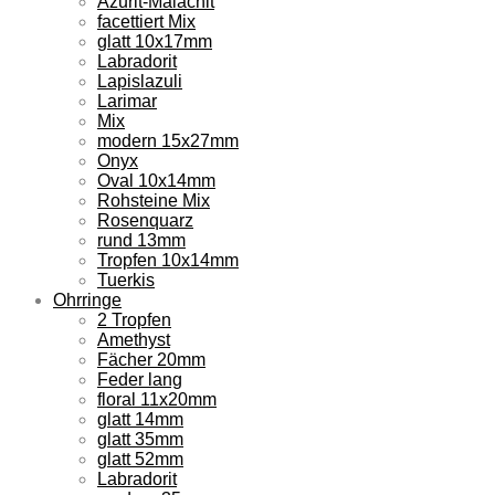
Azurit-Malachit
facettiert Mix
glatt 10x17mm
Labradorit
Lapislazuli
Larimar
Mix
modern 15x27mm
Onyx
Oval 10x14mm
Rohsteine Mix
Rosenquarz
rund 13mm
Tropfen 10x14mm
Tuerkis
Ohrringe
2 Tropfen
Amethyst
Fächer 20mm
Feder lang
floral 11x20mm
glatt 14mm
glatt 35mm
glatt 52mm
Labradorit