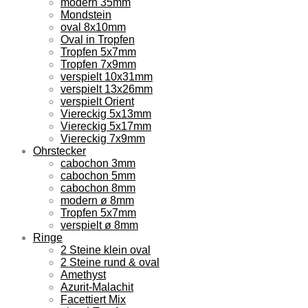
modern 35mm
Mondstein
oval 8x10mm
Oval in Tropfen
Tropfen 5x7mm
Tropfen 7x9mm
verspielt 10x31mm
verspielt 13x26mm
verspielt Orient
Viereckig 5x13mm
Viereckig 5x17mm
Viereckig 7x9mm
Ohrstecker
cabochon 3mm
cabochon 5mm
cabochon 8mm
modern ø 8mm
Tropfen 5x7mm
verspielt ø 8mm
Ringe
2 Steine klein oval
2 Steine rund & oval
Amethyst
Azurit-Malachit
Facettiert Mix