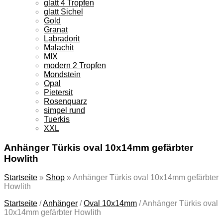
glatt 4 Tropfen
glatt Sichel
Gold
Granat
Labradorit
Malachit
MIX
modern 2 Tropfen
Mondstein
Opal
Pietersit
Rosenquarz
simpel rund
Tuerkis
XXL
Anhänger Türkis oval 10x14mm gefärbter
Howlith
Startseite
»
Shop
»
Anhänger Türkis oval 10x14mm gefärbter
Howlith
Startseite
/
Anhänger
/
Oval 10x14mm
/
Anhänger Türkis oval
10x14mm gefärbter Howlith