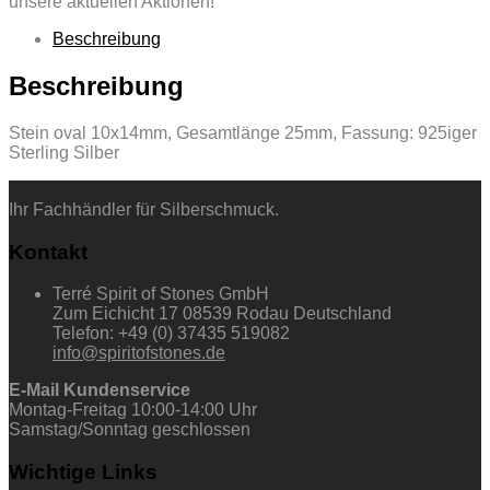
unsere aktuellen Aktionen!
Beschreibung
Beschreibung
Stein oval 10x14mm, Gesamtlänge 25mm, Fassung: 925iger
Sterling Silber
Ihr Fachhändler für Silberschmuck.
Kontakt
Terré Spirit of Stones GmbH
Zum Eichicht 17 08539 Rodau Deutschland
Telefon: +49 (0) 37435 519082
info@spiritofstones.de
E-Mail Kundenservice
Montag-Freitag 10:00-14:00 Uhr
Samstag/Sonntag geschlossen
Wichtige Links