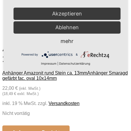
Akzeptieren
Ablehnen
mehr
Anhänger Türkis oval
Powered by
&
10x14mm gefärbter Howlith
Impressum
|
Datenschutzerklärung
Anhänger Amazonit rund Stein ca. 13mm
Anhänger Smaragd
gefärbt fac. oval 10x14mm
22,00 €
(inkl. MwSt.)
(18,49 € exkl. MwSt.)
inkl. 19 % MwSt.
zzgl.
Versandkosten
Nicht vorrätig