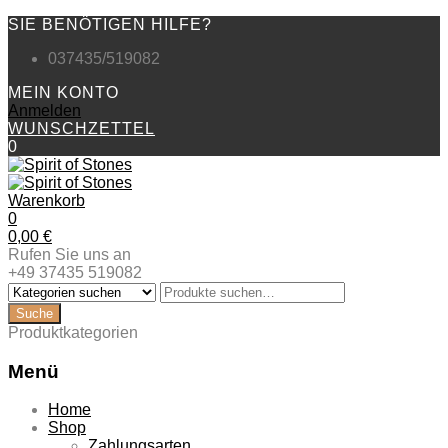
SIE BENÖTIGEN HILFE?
037435/519082
MEIN KONTO
Anmelden
WUNSCHZETTEL
0
Warenkorb
0
0,00
€
Rufen Sie uns an
+49 37435 519082
Produktkategorien
Menü
Zum
Home
Inhalt
Shop
springen
Zahlungsarten