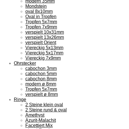
modern 35mm
Mondstein
oval 8x10mm
Oval in Tropfen
Tropfen 5x7mm
Tropfen 7x9mm
verspielt 10x31mm
verspielt 13x26mm
verspielt Orient
Viereckig 5x13mm
Viereckig 5x17mm
Viereckig 7x9mm
Ohrstecker
cabochon 3mm
cabochon 5mm
cabochon 8mm
modern ø 8mm
Tropfen 5x7mm
verspielt ø 8mm
Ringe
2 Steine klein oval
2 Steine rund & oval
Amethyst
Azurit-Malachit
Facettiert Mix