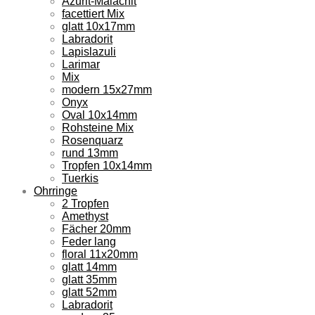
Azurit-Malachit
facettiert Mix
glatt 10x17mm
Labradorit
Lapislazuli
Larimar
Mix
modern 15x27mm
Onyx
Oval 10x14mm
Rohsteine Mix
Rosenquarz
rund 13mm
Tropfen 10x14mm
Tuerkis
Ohrringe
2 Tropfen
Amethyst
Fächer 20mm
Feder lang
floral 11x20mm
glatt 14mm
glatt 35mm
glatt 52mm
Labradorit