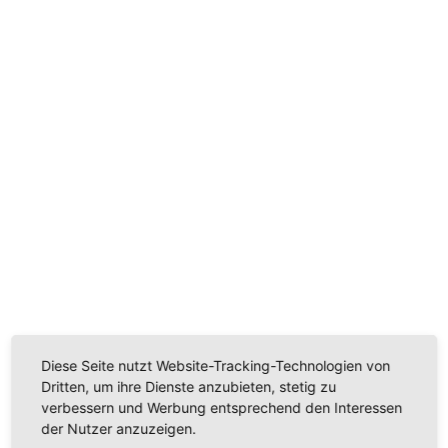
Wir benötigen Ihre Zustimmung, um den
Youtube-Service zu laden!
Wir verwenden einen Service eines Drittanbieters, um
Videoinhalte einzubetten. Dieser Service kann Daten
zu Ihren Aktivitäten sammeln. Bitte lesen Sie die Details
durch und stimmen Sie der Nutzung des Service zu,
um dieses Video anzusehen.
Mehr Informationen
Diese Seite nutzt Website-Tracking-Technologien von
Akzeptieren
Dritten, um ihre Dienste anzubieten, stetig zu
verbessern und Werbung entsprechend den Interessen
Powered by
Usercentrics Consent Management
der Nutzer anzuzeigen.
Platform