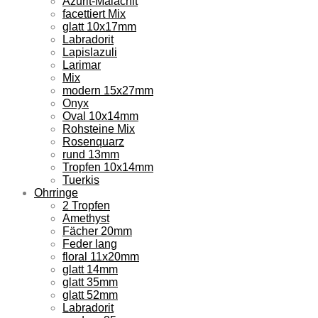
Azurit-Malachit
facettiert Mix
glatt 10x17mm
Labradorit
Lapislazuli
Larimar
Mix
modern 15x27mm
Onyx
Oval 10x14mm
Rohsteine Mix
Rosenquarz
rund 13mm
Tropfen 10x14mm
Tuerkis
Ohrringe
2 Tropfen
Amethyst
Fächer 20mm
Feder lang
floral 11x20mm
glatt 14mm
glatt 35mm
glatt 52mm
Labradorit