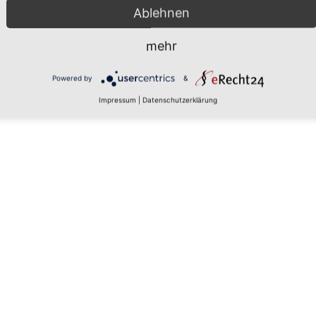
Ablehnen
mehr
 den
Powered by
&
Impressum
|
Datenschutzerklärung
rs, um
aten zu
tails
 zu, um
latform