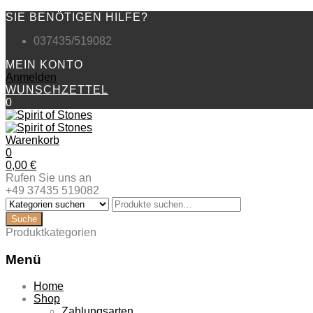
SIE BENÖTIGEN HILFE?
037435/519082
MEIN KONTO
Anmelden
WUNSCHZETTEL
0
Warenkorb
0
0,00
€
Rufen Sie uns an
+49 37435 519082
Produktkategorien
Menü
Zum
Home
Inhalt
Shop
springen
Zahlungsarten