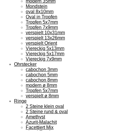
modern 35mm
Mondstein
oval 8x10mm
Oval in Tropfen
Tropfen 5x7mm
Tropfen 7x9mm
verspielt 10x31mm
verspielt 13x26mm
verspielt Orient
Viereckig 5x13mm
Viereckig 5x17mm
Viereckig 7x9mm
Ohrstecker
cabochon 3mm
cabochon 5mm
cabochon 8mm
modern ø 8mm
Tropfen 5x7mm
verspielt ø 8mm
Ringe
2 Steine klein oval
2 Steine rund & oval
Amethyst
Azurit-Malachit
Facettiert Mix