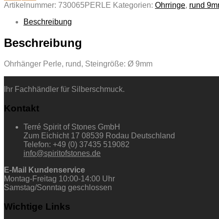
Artikelnummer:
730065PERLE
Kategorien:
Ohrringe
,
rund 9
Beschreibung
Beschreibung
Ohrhänger Perle, rund, Steingröße: Ø 9mm
Ihr Fachhändler für Silberschmuck.
Kontakt
Terré Spirit of Stones GmbH
Zum Eichicht 17 08539 Rodau Deutschland
Telefon: +49 (0) 37435 519082
info@spiritofstones.de
E-Mail Kundenservice
Montag-Freitag 10:00-14:00 Uhr
Samstag/Sonntag geschlossen
Wichtige Links