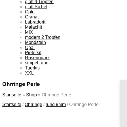
glatt 4 Tropfen
glatt Sichel
Gold
Granat
Labradorit
Malachit
MIX
modern 2 Tropfen
Mondstein
Opal
Pietersit
Rosenquarz
simpel rund
Tuerkis
XXL
Ohrringe Perle
Startseite
»
Shop
»
Ohrringe Perle
Startseite
/
Ohrringe
/
rund 9mm
/
Ohrringe Perle