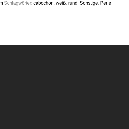
mm
Schlagwörter:
cabochon
,
weiß
,
rund
,
Sonstige
,
Perle