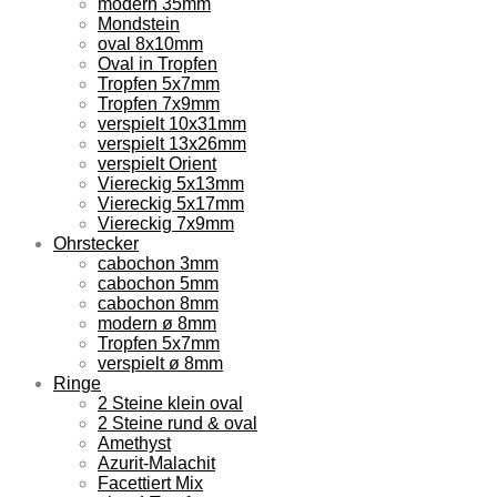
modern 35mm
Mondstein
oval 8x10mm
Oval in Tropfen
Tropfen 5x7mm
Tropfen 7x9mm
verspielt 10x31mm
verspielt 13x26mm
verspielt Orient
Viereckig 5x13mm
Viereckig 5x17mm
Viereckig 7x9mm
Ohrstecker
cabochon 3mm
cabochon 5mm
cabochon 8mm
modern ø 8mm
Tropfen 5x7mm
verspielt ø 8mm
Ringe
2 Steine klein oval
2 Steine rund & oval
Amethyst
Azurit-Malachit
Facettiert Mix