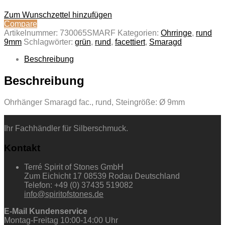
Zum Wunschzettel hinzufügen
Compare
Artikelnummer:
730065SMARF
Kategorien:
Ohrringe
,
rund
9mm
Schlagwörter:
grün
,
rund
,
facettiert
,
Smaragd
Beschreibung
Beschreibung
Ohrhänger Smaragd fac., rund, Steingröße: Ø 9mm
Ihr Fachhändler für Silberschmuck.
Kontakt
Terré Spirit of Stones GmbH
Zum Eichicht 17 08539 Rodau Deutschland
Telefon: +49 (0) 37435 519082
info@spiritofstones.de
E-Mail Kundenservice
Montag-Freitag 10:00-14:00 Uhr