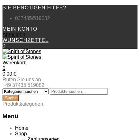
SIE BENÖTIGEN HILFE?
037435/519082
MEIN KONTO
Anmelden
WUNSCHZETTEL
0
Warenkorb
0
0,00
€
Rufen Sie uns an
+49 37435 519082
Produktkategorien
Menü
Zum
Home
Inhalt
Shop
springen
Zahlungsarten