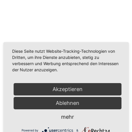
Wir benötigen Ihre Zustimmung, um den
Youtube-Service zu laden!
Wir verwenden einen Service eines Drittanbieters, um
Videoinhalte einzubetten. Dieser Service kann Daten
Diese Seite nutzt Website-Tracking-Technologien von
zu Ihren Aktivitäten sammeln. Bitte lesen Sie die Details
Dritten, um ihre Dienste anzubieten, stetig zu
durch und stimmen Sie der Nutzung des Service zu,
verbessern und Werbung entsprechend den Interessen
um dieses Video anzusehen.
der Nutzer anzuzeigen.
Mehr Informationen
Akzeptieren
Akzeptieren
Ablehnen
Powered by
Usercentrics Consent Management
mehr
Platform
Powered by
&