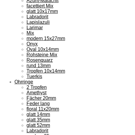
Azurit-Malachit
facettiert Mix
glatt 10x17mm
Labradorit
Lapislazuli
Larimar
Mix
modern 15x27mm
Onyx
Oval 10x14mm
Rohsteine Mix
Rosenquarz
rund 13mm
Tropfen 10x14mm
Tuerkis
Ohrringe
2 Tropfen
Amethyst
Fächer 20mm
Feder lang
floral 11x20mm
glatt 14mm
glatt 35mm
glatt 52mm
Labradorit