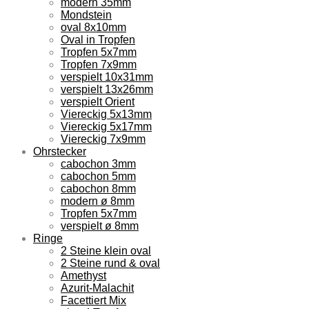
modern 35mm
Mondstein
oval 8x10mm
Oval in Tropfen
Tropfen 5x7mm
Tropfen 7x9mm
verspielt 10x31mm
verspielt 13x26mm
verspielt Orient
Viereckig 5x13mm
Viereckig 5x17mm
Viereckig 7x9mm
Ohrstecker
cabochon 3mm
cabochon 5mm
cabochon 8mm
modern ø 8mm
Tropfen 5x7mm
verspielt ø 8mm
Ringe
2 Steine klein oval
2 Steine rund & oval
Amethyst
Azurit-Malachit
Facettiert Mix