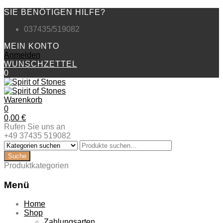
SIE BENÖTIGEN HILFE?
037435/519082
MEIN KONTO
Anmelden
WUNSCHZETTEL
0
Warenkorb
0
0,00
€
Rufen Sie uns an
+49 37435 519082
Produktkategorien
Menü
Zum
Home
Inhalt
Shop
springen
Zahlungsarten