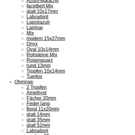
Azurit-Malachit
facettiert Mix
glatt 10x17mm
Labradorit
Lapislazuli
Larimar
Mix
modern 15x27mm
Onyx
Oval 10x14mm
Rohsteine Mix
Rosenquarz
rund 13mm
Tropfen 10x14mm
Tuerkis
Ohrringe
2 Tropfen
Amethyst
Fächer 20mm
Feder lang
floral 11x20mm
glatt 14mm
glatt 35mm
glatt 52mm
Labradorit