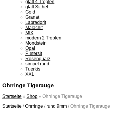
glatt 4 Tropfen
glatt Sichel
Gold
Granat
Labradorit
Malachit
MIX
modern 2 Tropfen
Mondstein
Opal
Pietersit
Rosenquarz
simpel rund
Tuerkis
XXL
Ohrringe Tigerauge
Startseite
»
Shop
»
Ohrringe Tigerauge
Startseite
/
Ohrringe
/
rund 9mm
/
Ohrringe Tigerauge