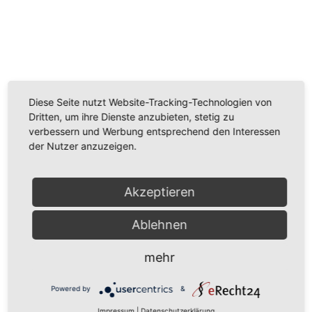
Wir benötigen Ihre Zustimmung, um den
Youtube-Service zu laden!
Wir verwenden einen Service eines Drittanbieters, um
Diese Seite nutzt Website-Tracking-Technologien von
Videoinhalte einzubetten. Dieser Service kann Daten
Dritten, um ihre Dienste anzubieten, stetig zu
zu Ihren Aktivitäten sammeln. Bitte lesen Sie die Details
verbessern und Werbung entsprechend den Interessen
durch und stimmen Sie der Nutzung des Service zu,
der Nutzer anzuzeigen.
um dieses Video anzusehen.
Mehr Informationen
Akzeptieren
Ablehnen
Akzeptieren
Powered by
Usercentrics Consent Management
mehr
Platform
Powered by
&
Impressum
|
Datenschutzerklärung