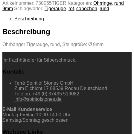
Artikelnummer:
730065TIGER
Kategorien:
Ohrringe
,
rund
9mm
Schlagwörter:
Tigerauge
,
rot
,
cabochon
,
rund
Beschreibung
Beschreibung
Ohrhänger Tigerauge, rund, Steingröße: Ø 9mm
Ihr Fachhändler für Silberschmuck.
Kontakt
Terré Spirit of Stones GmbH
Zum Eichicht 17 08539 Rodau Deutschland
Telefon: +49 (0) 37435 519082
info@spiritofstones.de
E-Mail Kundenservice
Montag-Freitag 10:00-14:00 Uhr
Samstag/Sonntag geschlossen
Wichtige Links