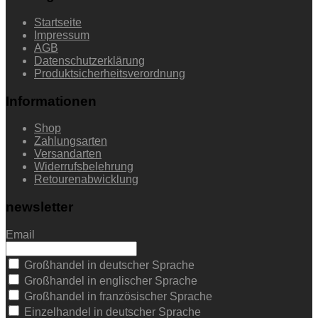
Startseite
Impressum
AGB
Datenschutzerklärung
Produktsicherheitsverordnung
Informationen
Shop
Zahlungsarten
Versandarten
Widerrufsbelehrung
Retourenabwicklung
newsletter
Email
Großhandel in deutscher Sprache
Großhandel in englischer Sprache
Großhandel in französischer Sprache
Einzelhandel in deutscher Sprache