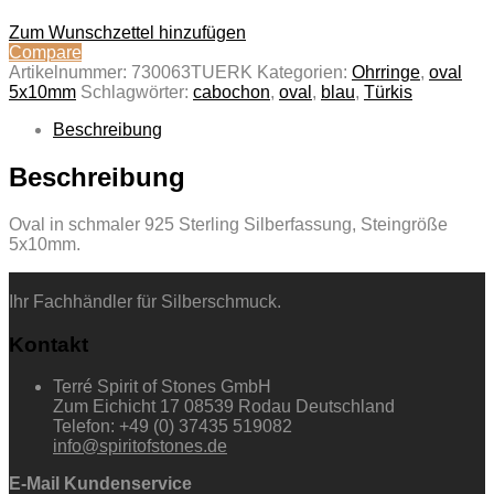
Zum Wunschzettel hinzufügen
Compare
Artikelnummer:
730063TUERK
Kategorien:
Ohrringe
,
oval
5x10mm
Schlagwörter:
cabochon
,
oval
,
blau
,
Türkis
Beschreibung
Beschreibung
Oval in schmaler 925 Sterling Silberfassung, Steingröße
5x10mm.
Ihr Fachhändler für Silberschmuck.
Kontakt
Terré Spirit of Stones GmbH
Zum Eichicht 17 08539 Rodau Deutschland
Telefon: +49 (0) 37435 519082
info@spiritofstones.de
E-Mail Kundenservice