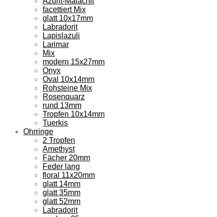
Azurit-Malachit
facettiert Mix
glatt 10x17mm
Labradorit
Lapislazuli
Larimar
Mix
modern 15x27mm
Onyx
Oval 10x14mm
Rohsteine Mix
Rosenquarz
rund 13mm
Tropfen 10x14mm
Tuerkis
Ohrringe
2 Tropfen
Amethyst
Fächer 20mm
Feder lang
floral 11x20mm
glatt 14mm
glatt 35mm
glatt 52mm
Labradorit