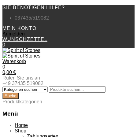
SIE BENÖTIGEN HILFE?
037435/519082
MEIN KONTO
Anmelden
WUNSCHZETTEL
0
Warenkorb
0
0,00
€
Rufen Sie uns an
+49 37435 519082
Produktkategorien
Menü
Zum
Home
Inhalt
Shop
springen
Zahlungsarten