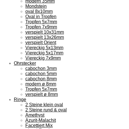
modern 35mm
Mondstein
oval 8x10mm
Oval in Tropfen
Tropfen 5x7mm
Tropfen 7x9mm
verspielt 10x31mm
verspielt 13x26mm
verspielt Orient
Viereckig 5x13mm
Viereckig 5x17mm
Viereckig 7x9mm
Ohrstecker
cabochon 3mm
cabochon 5mm
cabochon 8mm
modern ø 8mm
Tropfen 5x7mm
verspielt ø 8mm
Ringe
2 Steine klein oval
2 Steine rund & oval
Amethyst
Azurit-Malachit
Facettiert Mix