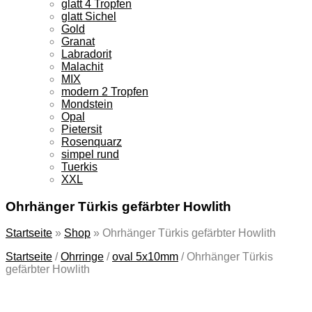
glatt 4 Tropfen
glatt Sichel
Gold
Granat
Labradorit
Malachit
MIX
modern 2 Tropfen
Mondstein
Opal
Pietersit
Rosenquarz
simpel rund
Tuerkis
XXL
Ohrhänger Türkis gefärbter Howlith
Startseite
»
Shop
»
Ohrhänger Türkis gefärbter Howlith
Startseite
/
Ohrringe
/
oval 5x10mm
/
Ohrhänger Türkis
gefärbter Howlith