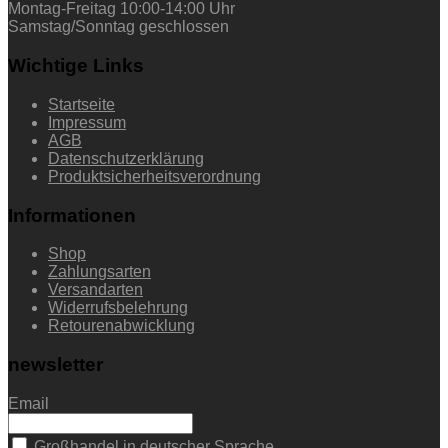
Montag-Freitag 10:00-14:00 Uhr
Samstag/Sonntag geschlossen
Wichtige Links
Startseite
Impressum
AGB
Datenschutzerklärung
Produktsicherheitsverordnung
Informationen
Shop
Zahlungsarten
Versandarten
Widerrufsbelehrung
Retourenabwicklung
newsletter
Email
Großhandel in deutscher Sprache