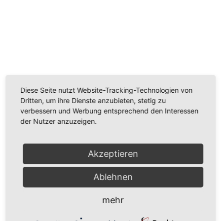
Wir benötigen Ihre Zustimmung, um den
Youtube-Service zu laden!
Wir verwenden einen Service eines Drittanbieters, um
Videoinhalte einzubetten. Dieser Service kann Daten
Diese Seite nutzt Website-Tracking-Technologien von
zu Ihren Aktivitäten sammeln. Bitte lesen Sie die Details
Dritten, um ihre Dienste anzubieten, stetig zu
durch und stimmen Sie der Nutzung des Service zu,
verbessern und Werbung entsprechend den Interessen
um dieses Video anzusehen.
der Nutzer anzuzeigen.
Mehr Informationen
Akzeptieren
Akzeptieren
Ablehnen
Powered by
Usercentrics Consent Management
Platform
mehr