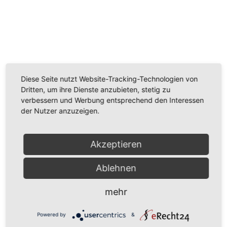
Wir benötigen Ihre Zustimmung, um den
Youtube-Service zu laden!
Wir verwenden einen Service eines Drittanbieters, um
Diese Seite nutzt Website-Tracking-Technologien von
Videoinhalte einzubetten. Dieser Service kann Daten
Dritten, um ihre Dienste anzubieten, stetig zu
zu Ihren Aktivitäten sammeln. Bitte lesen Sie die Details
verbessern und Werbung entsprechend den Interessen
durch und stimmen Sie der Nutzung des Service zu,
der Nutzer anzuzeigen.
um dieses Video anzusehen.
Mehr Informationen
Akzeptieren
Akzeptieren
Ablehnen
Powered by
Usercentrics Consent Management
mehr
Platform
Powered by
&