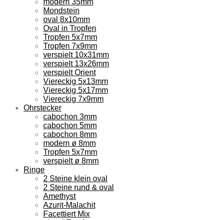
modern 35mm
Mondstein
oval 8x10mm
Oval in Tropfen
Tropfen 5x7mm
Tropfen 7x9mm
verspielt 10x31mm
verspielt 13x26mm
verspielt Orient
Viereckig 5x13mm
Viereckig 5x17mm
Viereckig 7x9mm
Ohrstecker
cabochon 3mm
cabochon 5mm
cabochon 8mm
modern ø 8mm
Tropfen 5x7mm
verspielt ø 8mm
Ringe
2 Steine klein oval
2 Steine rund & oval
Amethyst
Azurit-Malachit
Facettiert Mix