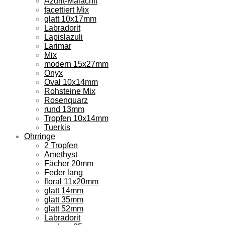
Azurit-Malachit
facettiert Mix
glatt 10x17mm
Labradorit
Lapislazuli
Larimar
Mix
modern 15x27mm
Onyx
Oval 10x14mm
Rohsteine Mix
Rosenquarz
rund 13mm
Tropfen 10x14mm
Tuerkis
Ohrringe
2 Tropfen
Amethyst
Fächer 20mm
Feder lang
floral 11x20mm
glatt 14mm
glatt 35mm
glatt 52mm
Labradorit