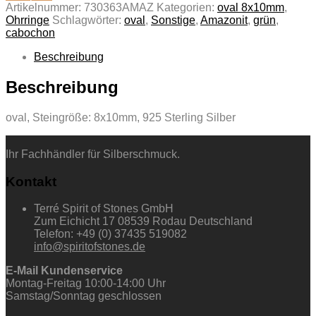
Artikelnummer:
730363AMAZ
Kategorien:
oval 8x10mm
,
Ohrringe
Schlagwörter:
oval
,
Sonstige
,
Amazonit
,
grün
,
cabochon
Beschreibung
Beschreibung
oval, Steingröße: 8x10mm, 925 Sterling Silber
Ihr Fachhändler für Silberschmuck.
Kontakt
Terré Spirit of Stones GmbH
Zum Eichicht 17 08539 Rodau Deutschland
Telefon: +49 (0) 37435 519082
info@spiritofstones.de
E-Mail Kundenservice
Montag-Freitag 10:00-14:00 Uhr
Samstag/Sonntag geschlossen