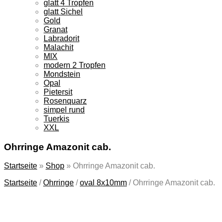
glatt 4 Tropfen
glatt Sichel
Gold
Granat
Labradorit
Malachit
MIX
modern 2 Tropfen
Mondstein
Opal
Pietersit
Rosenquarz
simpel rund
Tuerkis
XXL
Ohrringe Amazonit cab.
Startseite
»
Shop
»
Ohrringe Amazonit cab.
Startseite
/
Ohrringe
/
oval 8x10mm
/
Ohrringe Amazonit cab.