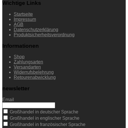
Wichtige Links
Startseite
Impressum
AGB
Datenschutzerklärung
Produktsicherheitsverordnung
Informationen
Shop
Zahlungsarten
Versandarten
Widerrufsbelehrung
Retourenabwicklung
newsletter
Email
Großhandel in deutscher Sprache
Großhandel in englischer Sprache
Großhandel in französischer Sprache