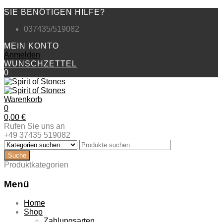
SIE BENÖTIGEN HILFE?
037435/519082
MEIN KONTO
Anmelden
WUNSCHZETTEL
0
Warenkorb
0
0,00
€
Rufen Sie uns an
+49 37435 519082
Produktkategorien
Menü
Zum
Home
Inhalt
Shop
springen
Zahlungsarten