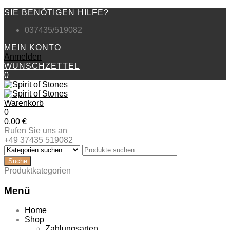
SIE BENÖTIGEN HILFE?
037435/519082
MEIN KONTO
Anmelden
WUNSCHZETTEL
0
Warenkorb
0
0,00
€
Rufen Sie uns an
+49 37435 519082
Produktkategorien
Menü
Zum
Home
Inhalt
Shop
springen
Zahlungsarten