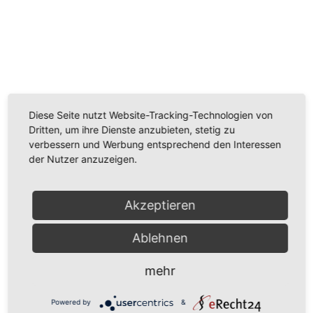
Wir benötigen Ihre Zustimmung, um den
Youtube-Service zu laden!
Wir verwenden einen Service eines Drittanbieters, um
Diese Seite nutzt Website-Tracking-Technologien von
Videoinhalte einzubetten. Dieser Service kann Daten
Dritten, um ihre Dienste anzubieten, stetig zu
zu Ihren Aktivitäten sammeln. Bitte lesen Sie die Details
verbessern und Werbung entsprechend den Interessen
durch und stimmen Sie der Nutzung des Service zu,
der Nutzer anzuzeigen.
um dieses Video anzusehen.
Mehr Informationen
Akzeptieren
Ablehnen
Akzeptieren
Powered by
Usercentrics Consent Management
mehr
Platform
Powered by
&