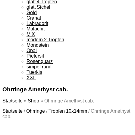
glatt 4 Tropfen
glatt Sichel
Gold
Granat
Labradorit
Malachit
MIX
modern 2 Tropfen
Mondstein
Opal
Pietersit
Rosenquarz
simpel rund
Tuerkis
XXL
Ohrringe Amethyst cab.
Startseite
»
Shop
»
Ohrringe Amethyst cab.
Startseite
/
Ohrringe
/
Tropfen 10x14mm
/
Ohrringe Amethyst
cab.