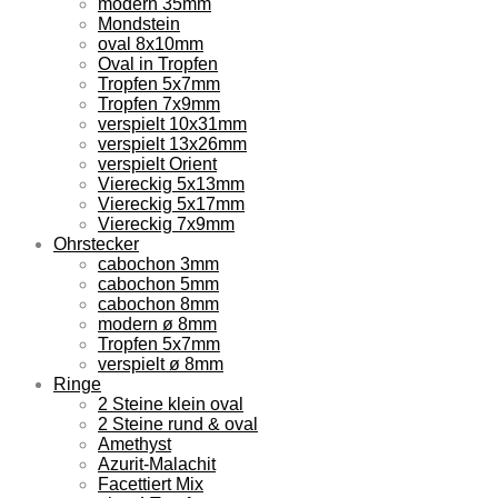
modern 35mm
Mondstein
oval 8x10mm
Oval in Tropfen
Tropfen 5x7mm
Tropfen 7x9mm
verspielt 10x31mm
verspielt 13x26mm
verspielt Orient
Viereckig 5x13mm
Viereckig 5x17mm
Viereckig 7x9mm
Ohrstecker
cabochon 3mm
cabochon 5mm
cabochon 8mm
modern ø 8mm
Tropfen 5x7mm
verspielt ø 8mm
Ringe
2 Steine klein oval
2 Steine rund & oval
Amethyst
Azurit-Malachit
Facettiert Mix