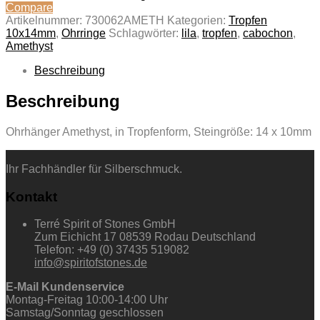
Compare
Artikelnummer:
730062AMETH
Kategorien:
Tropfen
10x14mm
,
Ohrringe
Schlagwörter:
lila
,
tropfen
,
cabochon
,
Amethyst
Beschreibung
Beschreibung
Ohrhänger Amethyst, in Tropfenform, Steingröße: 14 x 10mm
Ihr Fachhändler für Silberschmuck.
Kontakt
Terré Spirit of Stones GmbH
Zum Eichicht 17 08539 Rodau Deutschland
Telefon: +49 (0) 37435 519082
info@spiritofstones.de
E-Mail Kundenservice
Montag-Freitag 10:00-14:00 Uhr
Samstag/Sonntag geschlossen