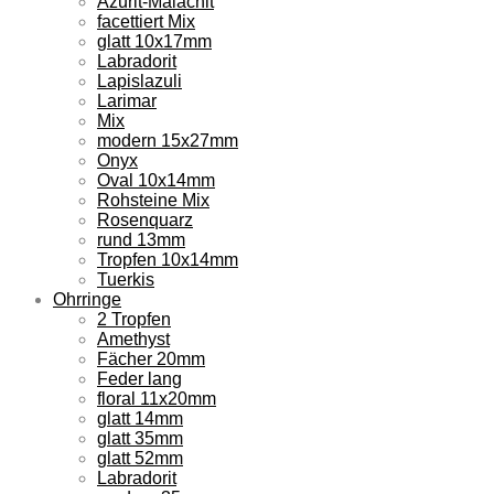
Azurit-Malachit
facettiert Mix
glatt 10x17mm
Labradorit
Lapislazuli
Larimar
Mix
modern 15x27mm
Onyx
Oval 10x14mm
Rohsteine Mix
Rosenquarz
rund 13mm
Tropfen 10x14mm
Tuerkis
Ohrringe
2 Tropfen
Amethyst
Fächer 20mm
Feder lang
floral 11x20mm
glatt 14mm
glatt 35mm
glatt 52mm
Labradorit