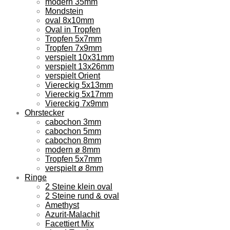
modern 35mm
Mondstein
oval 8x10mm
Oval in Tropfen
Tropfen 5x7mm
Tropfen 7x9mm
verspielt 10x31mm
verspielt 13x26mm
verspielt Orient
Viereckig 5x13mm
Viereckig 5x17mm
Viereckig 7x9mm
Ohrstecker
cabochon 3mm
cabochon 5mm
cabochon 8mm
modern ø 8mm
Tropfen 5x7mm
verspielt ø 8mm
Ringe
2 Steine klein oval
2 Steine rund & oval
Amethyst
Azurit-Malachit
Facettiert Mix