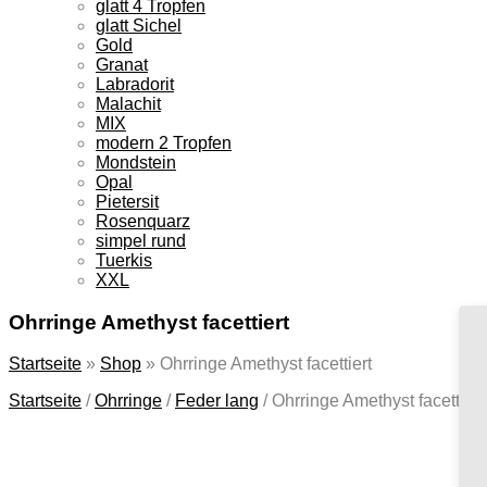
glatt 4 Tropfen
glatt Sichel
Gold
Granat
Labradorit
Malachit
MIX
modern 2 Tropfen
Mondstein
Opal
Pietersit
Rosenquarz
simpel rund
Tuerkis
XXL
Ohrringe Amethyst facettiert
Startseite
»
Shop
»
Ohrringe Amethyst facettiert
Startseite
/
Ohrringe
/
Feder lang
/
Ohrringe Amethyst facettiert