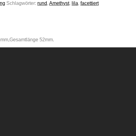
ang
Schlagwörter:
rund
,
Amethyst
,
lila
,
facettiert
nd 5mm,Gesamtlänge 52mm.