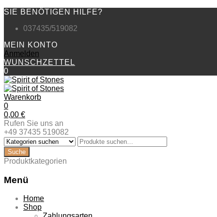
SIE BENÖTIGEN HILFE?
037435/519082
MEIN KONTO
Anmelden
WUNSCHZETTEL
0
Warenkorb
0
0,00
€
Rufen Sie uns an
+49 37435 519082
Produktkategorien
Menü
Zum
Home
Inhalt
Shop
springen
Zahlungsarten