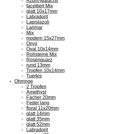
Azurit-Malachit
facettiert Mix
glatt 10x17mm
Labradorit
Lapislazuli
Larimar
Mix
modern 15x27mm
Onyx
Oval 10x14mm
Rohsteine Mix
Rosenquarz
rund 13mm
Tropfen 10x14mm
Tuerkis
Ohrringe
2 Tropfen
Amethyst
Fächer 20mm
Feder lang
floral 11x20mm
glatt 14mm
glatt 35mm
glatt 52mm
Labradorit