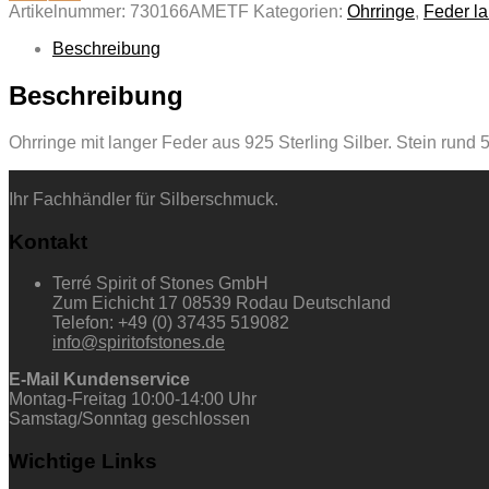
Artikelnummer:
730166AMETF
Kategorien:
Ohrringe
,
Feder l
Beschreibung
Beschreibung
Ohrringe mit langer Feder aus 925 Sterling Silber. Stein ru
Ihr Fachhändler für Silberschmuck.
Kontakt
Terré Spirit of Stones GmbH
Zum Eichicht 17 08539 Rodau Deutschland
Telefon: +49 (0) 37435 519082
info@spiritofstones.de
E-Mail Kundenservice
Montag-Freitag 10:00-14:00 Uhr
Samstag/Sonntag geschlossen
Wichtige Links