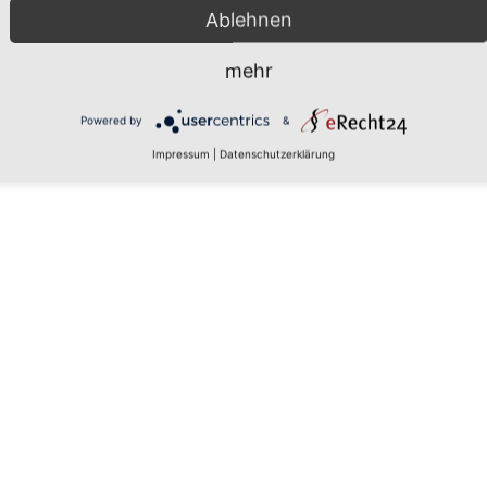
Ablehnen
mehr
 den
Powered by
&
Impressum
|
Datenschutzerklärung
rs, um
aten zu
tails
 zu, um
latform