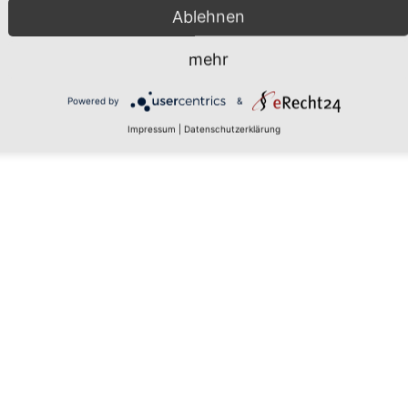
Ablehnen
mehr
 den
Powered by
&
Impressum
|
Datenschutzerklärung
rs, um
aten zu
tails
 zu, um
latform