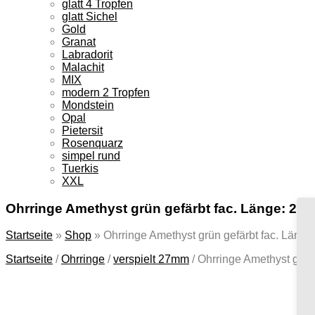
glatt 4 Tropfen
glatt Sichel
Gold
Granat
Labradorit
Malachit
MIX
modern 2 Tropfen
Mondstein
Opal
Pietersit
Rosenquarz
simpel rund
Tuerkis
XXL
Ohrringe Amethyst grün gefärbt fac. Länge: 27
Startseite
»
Shop
»
Ohrringe Amethyst grün gefärbt fac. Läng
Startseite
/
Ohrringe
/
verspielt 27mm
/
Ohrringe Amethyst grün