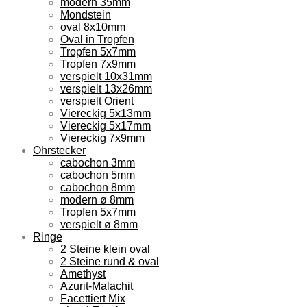
modern 35mm
Mondstein
oval 8x10mm
Oval in Tropfen
Tropfen 5x7mm
Tropfen 7x9mm
verspielt 10x31mm
verspielt 13x26mm
verspielt Orient
Viereckig 5x13mm
Viereckig 5x17mm
Viereckig 7x9mm
Ohrstecker
cabochon 3mm
cabochon 5mm
cabochon 8mm
modern ø 8mm
Tropfen 5x7mm
verspielt ø 8mm
Ringe
2 Steine klein oval
2 Steine rund & oval
Amethyst
Azurit-Malachit
Facettiert Mix