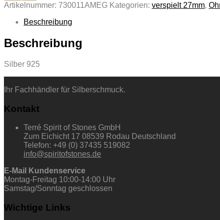
Artikelnummer:
730011AMEG
Kategorien:
verspielt 27mm
,
Oh
Beschreibung
Beschreibung
Silber 925
Ihr Fachhändler für Silberschmuck.
Kontakt
Terré Spirit of Stones GmbH
Zum Eichicht 17 08539 Rodau Deutschland
Telefon: +49 (0) 37435 519082
info@spiritofstones.de
E-Mail Kundenservice
Montag-Freitag 10:00-14:00 Uhr
Samstag/Sonntag geschlossen
Wichtige Links