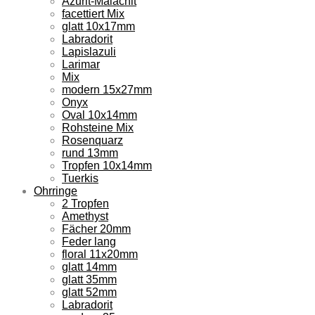
Azurit-Malachit
facettiert Mix
glatt 10x17mm
Labradorit
Lapislazuli
Larimar
Mix
modern 15x27mm
Onyx
Oval 10x14mm
Rohsteine Mix
Rosenquarz
rund 13mm
Tropfen 10x14mm
Tuerkis
Ohrringe
2 Tropfen
Amethyst
Fächer 20mm
Feder lang
floral 11x20mm
glatt 14mm
glatt 35mm
glatt 52mm
Labradorit