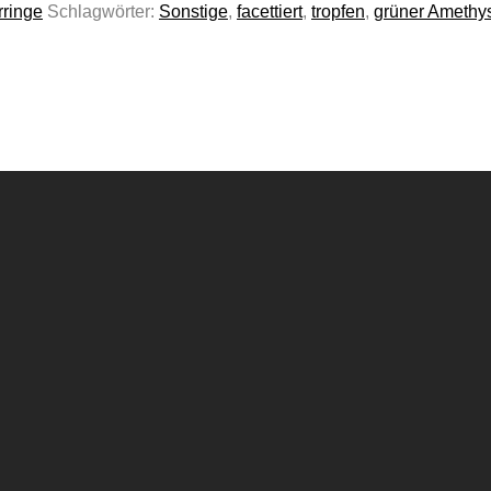
rringe
Schlagwörter:
Sonstige
,
facettiert
,
tropfen
,
grüner Amethy