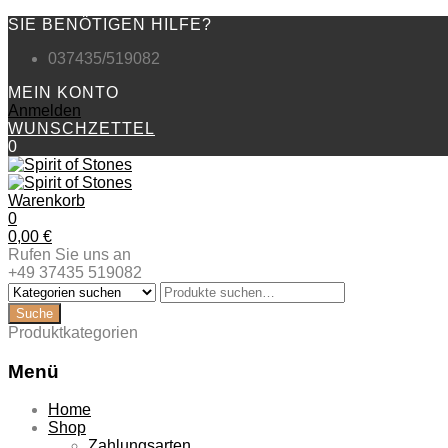
SIE BENÖTIGEN HILFE?
037435/519082
MEIN KONTO
Anmelden
WUNSCHZETTEL
0
Warenkorb
0
0,00
€
Rufen Sie uns an
+49 37435 519082
Produktkategorien
Menü
Zum
Home
Inhalt
Shop
springen
Zahlungsarten