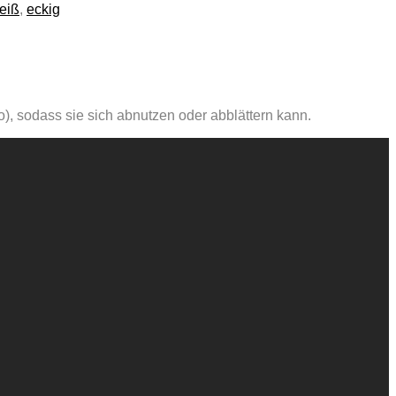
eiß
,
eckig
), sodass sie sich abnutzen oder abblättern kann.