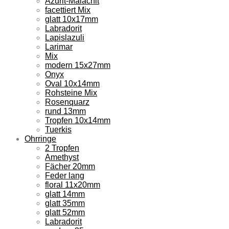
Azurit-Malachit
facettiert Mix
glatt 10x17mm
Labradorit
Lapislazuli
Larimar
Mix
modern 15x27mm
Onyx
Oval 10x14mm
Rohsteine Mix
Rosenquarz
rund 13mm
Tropfen 10x14mm
Tuerkis
Ohrringe
2 Tropfen
Amethyst
Fächer 20mm
Feder lang
floral 11x20mm
glatt 14mm
glatt 35mm
glatt 52mm
Labradorit