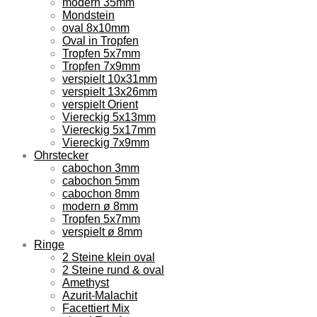
modern 35mm
Mondstein
oval 8x10mm
Oval in Tropfen
Tropfen 5x7mm
Tropfen 7x9mm
verspielt 10x31mm
verspielt 13x26mm
verspielt Orient
Viereckig 5x13mm
Viereckig 5x17mm
Viereckig 7x9mm
Ohrstecker
cabochon 3mm
cabochon 5mm
cabochon 8mm
modern ø 8mm
Tropfen 5x7mm
verspielt ø 8mm
Ringe
2 Steine klein oval
2 Steine rund & oval
Amethyst
Azurit-Malachit
Facettiert Mix