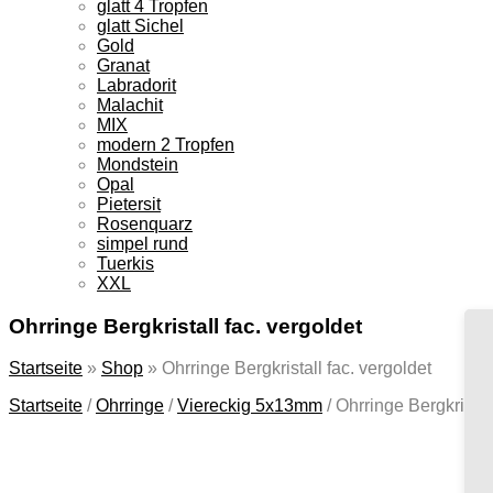
glatt 4 Tropfen
glatt Sichel
Gold
Granat
Labradorit
Malachit
MIX
modern 2 Tropfen
Mondstein
Opal
Pietersit
Rosenquarz
simpel rund
Tuerkis
XXL
Ohrringe Bergkristall fac. vergoldet
Startseite
»
Shop
»
Ohrringe Bergkristall fac. vergoldet
Startseite
/
Ohrringe
/
Viereckig 5x13mm
/
Ohrringe Bergkristall