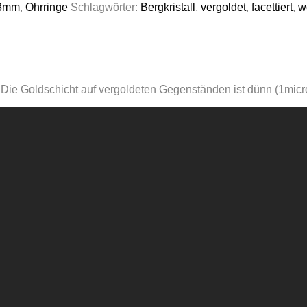
13mm
,
Ohrringe
Schlagwörter:
Bergkristall
,
vergoldet
,
facettiert
,
w
 Die Goldschicht auf vergoldeten Gegenständen ist dünn (1micro