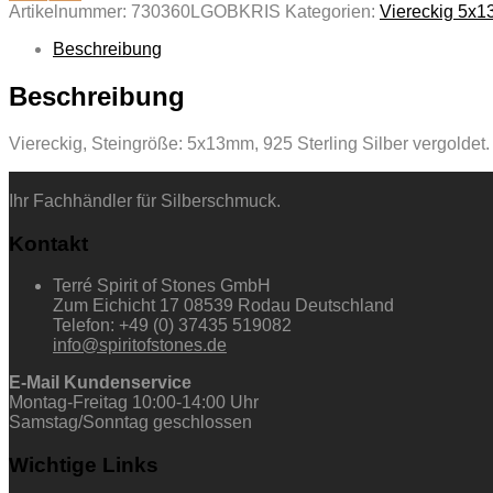
Artikelnummer:
730360LGOBKRIS
Kategorien:
Viereckig 5x
Beschreibung
Beschreibung
Viereckig, Steingröße: 5x13mm, 925 Sterling Silber vergoldet.
Ihr Fachhändler für Silberschmuck.
Kontakt
Terré Spirit of Stones GmbH
Zum Eichicht 17 08539 Rodau Deutschland
Telefon: +49 (0) 37435 519082
info@spiritofstones.de
E-Mail Kundenservice
Montag-Freitag 10:00-14:00 Uhr
Samstag/Sonntag geschlossen
Wichtige Links