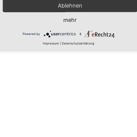
Ablehnen
mehr
 den
Powered by
&
Impressum
|
Datenschutzerklärung
rs, um
aten zu
tails
 zu, um
latform