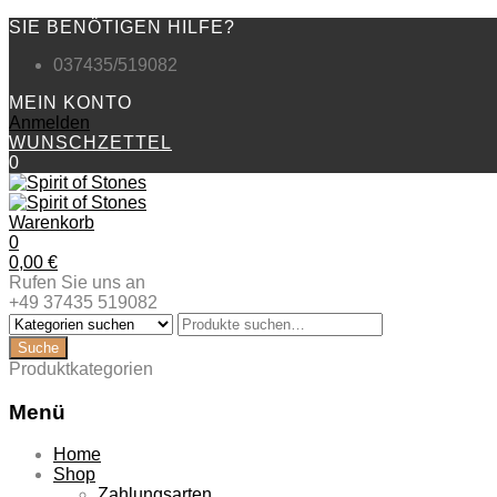
SIE BENÖTIGEN HILFE?
037435/519082
MEIN KONTO
Anmelden
WUNSCHZETTEL
0
Warenkorb
0
0,00
€
Rufen Sie uns an
+49 37435 519082
Produktkategorien
Menü
Zum
Home
Inhalt
Shop
springen
Zahlungsarten