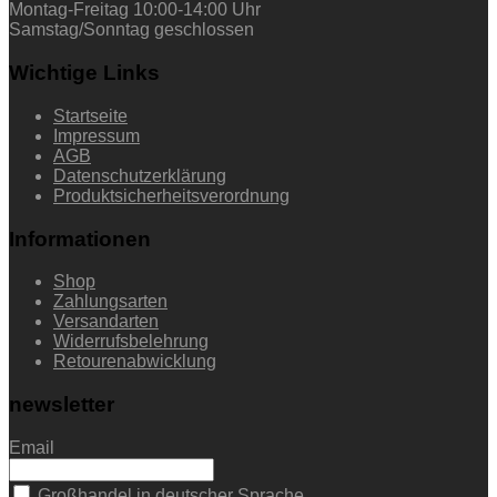
Montag-Freitag 10:00-14:00 Uhr
Samstag/Sonntag geschlossen
Wichtige Links
Startseite
Impressum
AGB
Datenschutzerklärung
Produktsicherheitsverordnung
Informationen
Shop
Zahlungsarten
Versandarten
Widerrufsbelehrung
Retourenabwicklung
newsletter
Email
Großhandel in deutscher Sprache