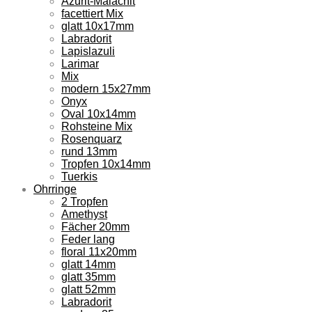
Azurit-Malachit
facettiert Mix
glatt 10x17mm
Labradorit
Lapislazuli
Larimar
Mix
modern 15x27mm
Onyx
Oval 10x14mm
Rohsteine Mix
Rosenquarz
rund 13mm
Tropfen 10x14mm
Tuerkis
Ohrringe
2 Tropfen
Amethyst
Fächer 20mm
Feder lang
floral 11x20mm
glatt 14mm
glatt 35mm
glatt 52mm
Labradorit