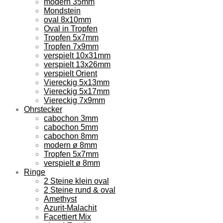
modern 35mm
Mondstein
oval 8x10mm
Oval in Tropfen
Tropfen 5x7mm
Tropfen 7x9mm
verspielt 10x31mm
verspielt 13x26mm
verspielt Orient
Viereckig 5x13mm
Viereckig 5x17mm
Viereckig 7x9mm
Ohrstecker
cabochon 3mm
cabochon 5mm
cabochon 8mm
modern ø 8mm
Tropfen 5x7mm
verspielt ø 8mm
Ringe
2 Steine klein oval
2 Steine rund & oval
Amethyst
Azurit-Malachit
Facettiert Mix