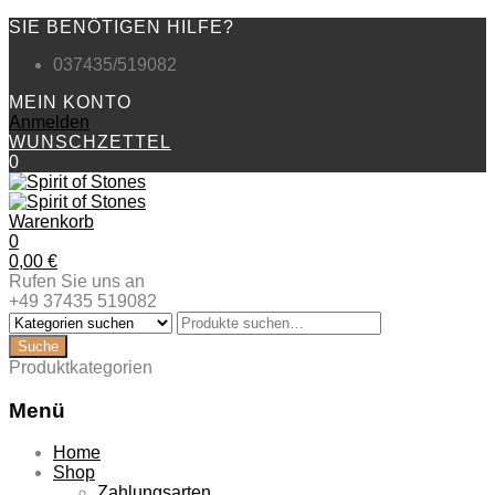
SIE BENÖTIGEN HILFE?
037435/519082
MEIN KONTO
Anmelden
WUNSCHZETTEL
0
Warenkorb
0
0,00
€
Rufen Sie uns an
+49 37435 519082
Produktkategorien
Menü
Zum
Home
Inhalt
Shop
springen
Zahlungsarten