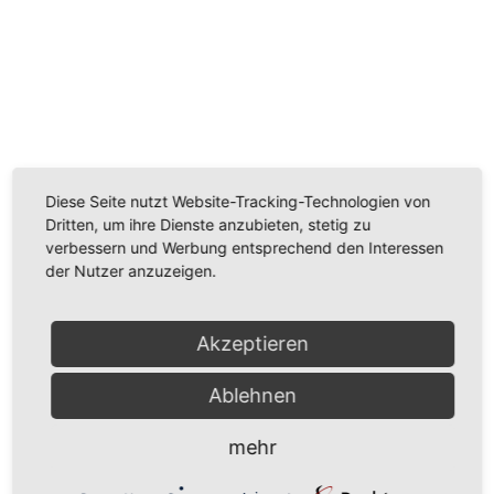
Wir benötigen Ihre Zustimmung, um den
Youtube-Service zu laden!
Wir verwenden einen Service eines Drittanbieters, um
Videoinhalte einzubetten. Dieser Service kann Daten
Diese Seite nutzt Website-Tracking-Technologien von
zu Ihren Aktivitäten sammeln. Bitte lesen Sie die Details
Dritten, um ihre Dienste anzubieten, stetig zu
durch und stimmen Sie der Nutzung des Service zu,
verbessern und Werbung entsprechend den Interessen
um dieses Video anzusehen.
der Nutzer anzuzeigen.
Mehr Informationen
Akzeptieren
Akzeptieren
Ablehnen
Powered by
Usercentrics Consent Management
Platform
mehr