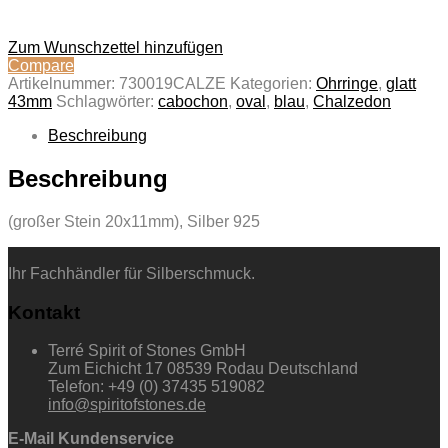
Zum Wunschzettel hinzufügen
Compare
Artikelnummer:
730019CALZE
Kategorien:
Ohrringe
,
glatt
43mm
Schlagwörter:
cabochon
,
oval
,
blau
,
Chalzedon
Beschreibung
Beschreibung
(großer Stein 20x11mm), Silber 925
Ihr Fachhändler für Silberschmuck.
Kontakt
Terré Spirit of Stones GmbH
Zum Eichicht 17 08539 Rodau Deutschland
Telefon: +49 (0) 37435 519082
info@spiritofstones.de
E-Mail Kundenservice