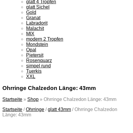
glatt 4 Tropfen
glatt Sichel
Gold
Granat
Labradorit
Malachit
MIX
modern 2 Tropfen
Mondstein
Opal
Pietersit
Rosenquarz
simpel rund
Tuerkis
XXL
Ohrringe Chalzedon Länge: 43mm
Startseite
»
Shop
»
Ohrringe Chalzedon Länge: 43mm
Startseite
/
Ohrringe
/
glatt 43mm
/
Ohrringe Chalzedon
Länge: 43mm