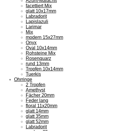
Azurit-Malachit
facettiert Mix
glatt 10x17mm
Labradorit
Lapislazuli
Larimar
Mix
modern 15x27mm
Onyx
Oval 10x14mm
Rohsteine Mix
Rosenquarz
rund 13mm
Tropfen 10x14mm
Tuerkis
Ohrringe
2 Tropfen
Amethyst
Fächer 20mm
Feder lang
floral 11x20mm
glatt 14mm
glatt 35mm
glatt 52mm
Labradorit