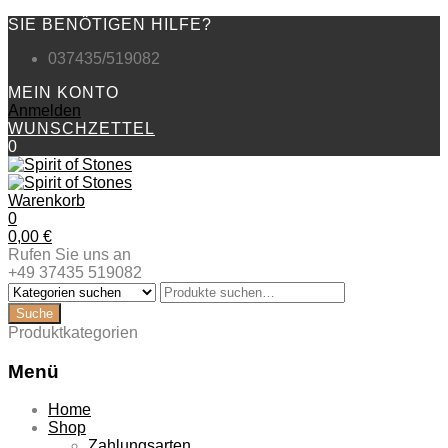
SIE BENÖTIGEN HILFE?
037435/519082
MEIN KONTO
Anmelden
WUNSCHZETTEL
0
Warenkorb
0
0,00
€
Rufen Sie uns an
+49 37435 519082
Produktkategorien
Menü
Zum
Home
Inhalt
Shop
springen
Zahlungsarten