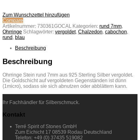
Zum Wunschzettel hinzufügen
Compare
Artikelnummer:
730361GOCAL
Kategorien:
rund 7mm
,
Ohrringe
Schlagwörter:
vergoldet
,
Chalzedon
,
cabochon
,
rund
,
blau
Beschreibung
Beschreibung
Ohrringe Stein rund 7mm aus 925 Sterling Silber vergoldet.
Die Goldschicht auf vergoldeten Gegenständen ist dünn
(1micro), sodass sie sich abnutzen oder abblättern kann.
Ihr Fachhändler für Silberschmuck.
Kontakt
Terré Spirit of Stones GmbH
Zum Eichicht 17 08539 Rodau Deutschland
Telefon: +49 (0) 37435 519082