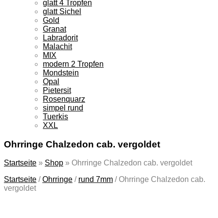
glatt 4 Tropfen
glatt Sichel
Gold
Granat
Labradorit
Malachit
MIX
modern 2 Tropfen
Mondstein
Opal
Pietersit
Rosenquarz
simpel rund
Tuerkis
XXL
Ohrringe Chalzedon cab. vergoldet
Startseite
»
Shop
»
Ohrringe Chalzedon cab. vergoldet
Startseite
/
Ohrringe
/
rund 7mm
/
Ohrringe Chalzedon cab.
vergoldet