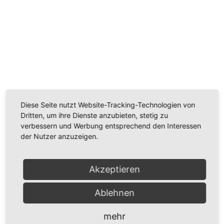
Wir benötigen Ihre Zustimmung, um den
Youtube-Service zu laden!
Wir verwenden einen Service eines Drittanbieters, um
Videoinhalte einzubetten. Dieser Service kann Daten
zu Ihren Aktivitäten sammeln. Bitte lesen Sie die Details
Diese Seite nutzt Website-Tracking-Technologien von
durch und stimmen Sie der Nutzung des Service zu,
Dritten, um ihre Dienste anzubieten, stetig zu
um dieses Video anzusehen.
verbessern und Werbung entsprechend den Interessen
der Nutzer anzuzeigen.
Mehr Informationen
Akzeptieren
Akzeptieren
Powered by
Usercentrics Consent Management
Ablehnen
Platform
mehr