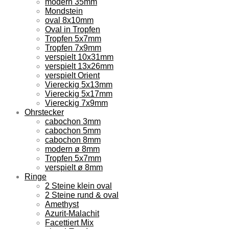
modern 35mm
Mondstein
oval 8x10mm
Oval in Tropfen
Tropfen 5x7mm
Tropfen 7x9mm
verspielt 10x31mm
verspielt 13x26mm
verspielt Orient
Viereckig 5x13mm
Viereckig 5x17mm
Viereckig 7x9mm
Ohrstecker
cabochon 3mm
cabochon 5mm
cabochon 8mm
modern ø 8mm
Tropfen 5x7mm
verspielt ø 8mm
Ringe
2 Steine klein oval
2 Steine rund & oval
Amethyst
Azurit-Malachit
Facettiert Mix