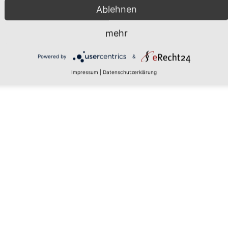
Ablehnen
mehr
 den
Powered by
&
Impressum
|
Datenschutzerklärung
rs, um
aten zu
tails
 zu, um
latform