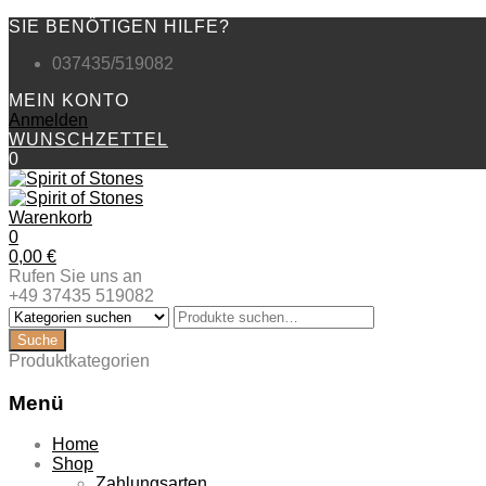
SIE BENÖTIGEN HILFE?
037435/519082
MEIN KONTO
Anmelden
WUNSCHZETTEL
0
Warenkorb
0
0,00
€
Rufen Sie uns an
+49 37435 519082
Produktkategorien
Menü
Zum
Home
Inhalt
Shop
springen
Zahlungsarten