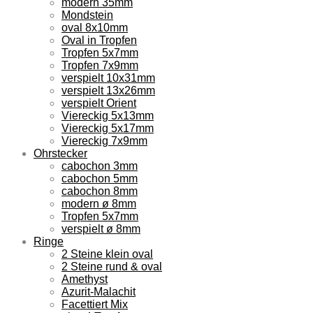
modern 35mm
Mondstein
oval 8x10mm
Oval in Tropfen
Tropfen 5x7mm
Tropfen 7x9mm
verspielt 10x31mm
verspielt 13x26mm
verspielt Orient
Viereckig 5x13mm
Viereckig 5x17mm
Viereckig 7x9mm
Ohrstecker
cabochon 3mm
cabochon 5mm
cabochon 8mm
modern ø 8mm
Tropfen 5x7mm
verspielt ø 8mm
Ringe
2 Steine klein oval
2 Steine rund & oval
Amethyst
Azurit-Malachit
Facettiert Mix