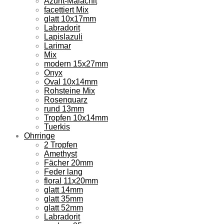
Azurit-Malachit
facettiert Mix
glatt 10x17mm
Labradorit
Lapislazuli
Larimar
Mix
modern 15x27mm
Onyx
Oval 10x14mm
Rohsteine Mix
Rosenquarz
rund 13mm
Tropfen 10x14mm
Tuerkis
Ohrringe
2 Tropfen
Amethyst
Fächer 20mm
Feder lang
floral 11x20mm
glatt 14mm
glatt 35mm
glatt 52mm
Labradorit