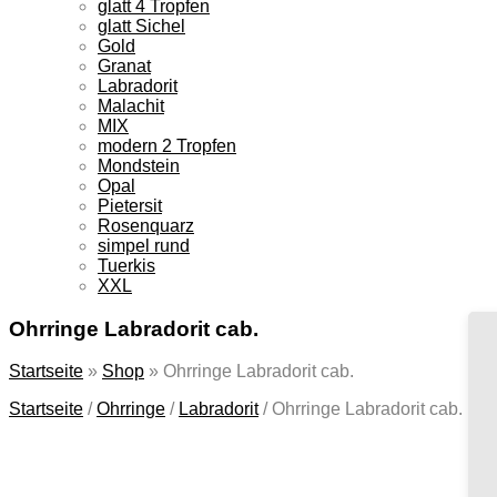
glatt 4 Tropfen
glatt Sichel
Gold
Granat
Labradorit
Malachit
MIX
modern 2 Tropfen
Mondstein
Opal
Pietersit
Rosenquarz
simpel rund
Tuerkis
XXL
Ohrringe Labradorit cab.
Startseite
»
Shop
»
Ohrringe Labradorit cab.
Startseite
/
Ohrringe
/
Labradorit
/
Ohrringe Labradorit cab.