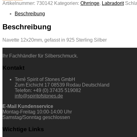
Artikelnummer:
730142
Kategorien:
Ohrringe
,
Labradorit
Schl
Beschreibung
Beschreibung
Navette 12x20mm, gefasst in 925 Sterling Silber
Ihr Fachhändler für Silberschmuck.
Kontakt
Terré Spirit of Stones GmbH
Zum Eichicht 17 08539 Rodau Deutschland
Telefon: +49 (0) 37435 519082
info@spiritofstones.de
E-Mail Kundenservice
Montag-Freitag 10:00-14:00 Uhr
Samstag/Sonntag geschlossen
Wichtige Links