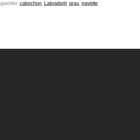
agwörter:
cabochon
,
Labradorit
,
grau
,
navette