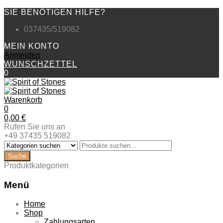
SIE BENÖTIGEN HILFE?
037435/519082
MEIN KONTO
Anmelden
WUNSCHZETTEL
0
Warenkorb
0
0,00
€
Rufen Sie uns an
+49 37435 519082
Produktkategorien
Menü
Zum
Home
Inhalt
Shop
springen
Zahlungsarten