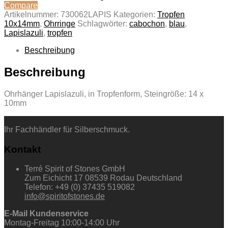
Compare
Artikelnummer:
730062LAPIS
Kategorien:
Tropfen
10x14mm
,
Ohrringe
Schlagwörter:
cabochon
,
blau
,
Lapislazuli
,
tropfen
Beschreibung
Beschreibung
Ohrhänger Lapislazuli, in Tropfenform, Steingröße: 14 x
10mm
Ihr Fachhändler für Silberschmuck.
Kontakt
Terré Spirit of Stones GmbH
Zum Eichicht 17 08539 Rodau Deutschland
Telefon: +49 (0) 37435 519082
info@spiritofstones.de
E-Mail Kundenservice
Montag-Freitag 10:00-14:00 Uhr