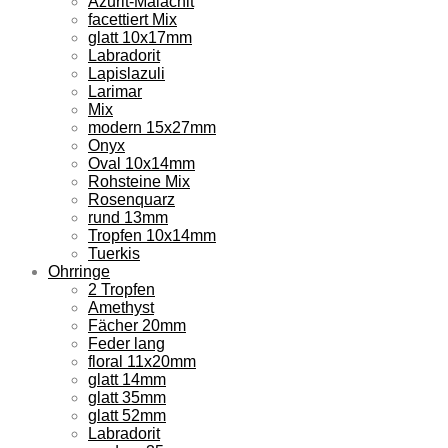
Azurit-Malachit
facettiert Mix
glatt 10x17mm
Labradorit
Lapislazuli
Larimar
Mix
modern 15x27mm
Onyx
Oval 10x14mm
Rohsteine Mix
Rosenquarz
rund 13mm
Tropfen 10x14mm
Tuerkis
Ohrringe
2 Tropfen
Amethyst
Fächer 20mm
Feder lang
floral 11x20mm
glatt 14mm
glatt 35mm
glatt 52mm
Labradorit