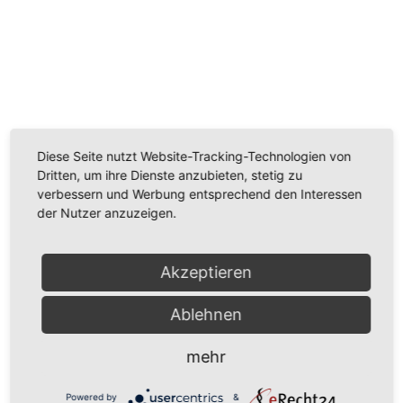
Wir benötigen Ihre Zustimmung, um den
Youtube-Service zu laden!
Wir verwenden einen Service eines Drittanbieters, um
Diese Seite nutzt Website-Tracking-Technologien von
Videoinhalte einzubetten. Dieser Service kann Daten
Dritten, um ihre Dienste anzubieten, stetig zu
zu Ihren Aktivitäten sammeln. Bitte lesen Sie die Details
verbessern und Werbung entsprechend den Interessen
durch und stimmen Sie der Nutzung des Service zu,
der Nutzer anzuzeigen.
um dieses Video anzusehen.
Mehr Informationen
Akzeptieren
Akzeptieren
Ablehnen
Powered by
Usercentrics Consent Management
mehr
Platform
Powered by
&