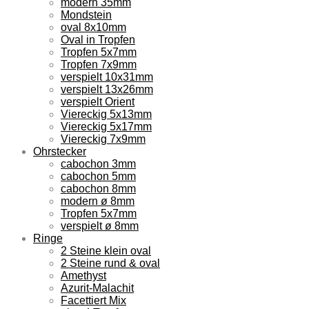
modern 35mm
Mondstein
oval 8x10mm
Oval in Tropfen
Tropfen 5x7mm
Tropfen 7x9mm
verspielt 10x31mm
verspielt 13x26mm
verspielt Orient
Viereckig 5x13mm
Viereckig 5x17mm
Viereckig 7x9mm
Ohrstecker
cabochon 3mm
cabochon 5mm
cabochon 8mm
modern ø 8mm
Tropfen 5x7mm
verspielt ø 8mm
Ringe
2 Steine klein oval
2 Steine rund & oval
Amethyst
Azurit-Malachit
Facettiert Mix