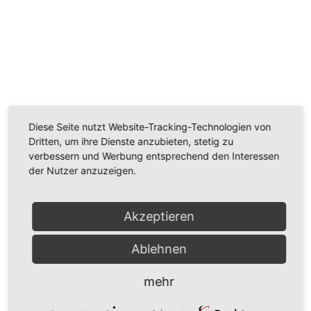
Wir benötigen Ihre Zustimmung, um den
Youtube-Service zu laden!
Wir verwenden einen Service eines Drittanbieters, um
Videoinhalte einzubetten. Dieser Service kann Daten
Diese Seite nutzt Website-Tracking-Technologien von
zu Ihren Aktivitäten sammeln. Bitte lesen Sie die Details
Dritten, um ihre Dienste anzubieten, stetig zu
durch und stimmen Sie der Nutzung des Service zu,
verbessern und Werbung entsprechend den Interessen
um dieses Video anzusehen.
der Nutzer anzuzeigen.
Mehr Informationen
Akzeptieren
Akzeptieren
Ablehnen
Powered by
Usercentrics Consent Management
Platform
mehr