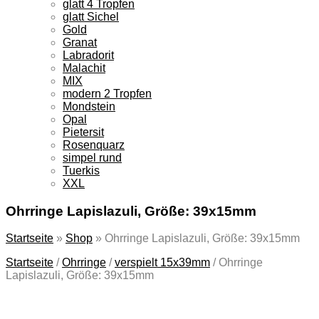
glatt 4 Tropfen
glatt Sichel
Gold
Granat
Labradorit
Malachit
MIX
modern 2 Tropfen
Mondstein
Opal
Pietersit
Rosenquarz
simpel rund
Tuerkis
XXL
Ohrringe Lapislazuli, Größe: 39x15mm
Startseite
»
Shop
»
Ohrringe Lapislazuli, Größe: 39x15mm
Startseite
/
Ohrringe
/
verspielt 15x39mm
/
Ohrringe
Lapislazuli, Größe: 39x15mm