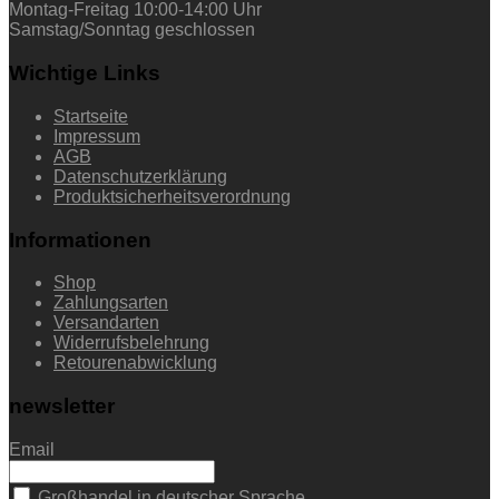
Montag-Freitag 10:00-14:00 Uhr
Samstag/Sonntag geschlossen
Wichtige Links
Startseite
Impressum
AGB
Datenschutzerklärung
Produktsicherheitsverordnung
Informationen
Shop
Zahlungsarten
Versandarten
Widerrufsbelehrung
Retourenabwicklung
newsletter
Email
Großhandel in deutscher Sprache