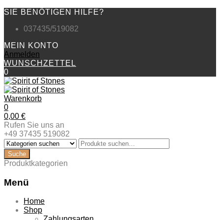
SIE BENÖTIGEN HILFE?
037435/519082
MEIN KONTO
Anmelden
WUNSCHZETTEL
0
Warenkorb
0
0,00
€
Rufen Sie uns an
+49 37435 519082
Produktkategorien
Menü
Zum
Home
Inhalt
Shop
springen
Zahlungsarten