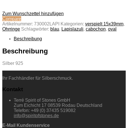
Zum Wunschzettel hinzufügen
Compare
Artikelnummer:
730002LAPI
Kategorien:
verspielt 15x39mm
,
Ohrringe
Schlagwörter:
blau
,
Lapislazuli
,
cabochon
,
oval
Beschreibung
Beschreibung
Silber 925
Ihr Fachhändler für Silberschmuck.
Kontakt
Terré Spirit of Stones GmbH
Zum Eichicht 17 08539 Rodau Deutschland
Telefon: +49 (0) 37435 519082
info@spiritofstones.de
E-Mail Kundenservice