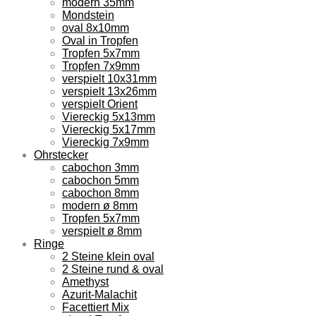
modern 35mm
Mondstein
oval 8x10mm
Oval in Tropfen
Tropfen 5x7mm
Tropfen 7x9mm
verspielt 10x31mm
verspielt 13x26mm
verspielt Orient
Viereckig 5x13mm
Viereckig 5x17mm
Viereckig 7x9mm
Ohrstecker
cabochon 3mm
cabochon 5mm
cabochon 8mm
modern ø 8mm
Tropfen 5x7mm
verspielt ø 8mm
Ringe
2 Steine klein oval
2 Steine rund & oval
Amethyst
Azurit-Malachit
Facettiert Mix