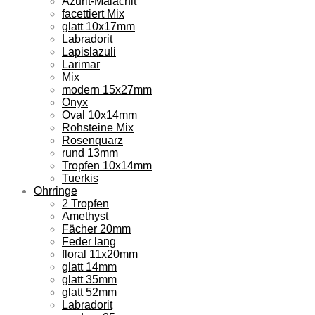
Azurit-Malachit
facettiert Mix
glatt 10x17mm
Labradorit
Lapislazuli
Larimar
Mix
modern 15x27mm
Onyx
Oval 10x14mm
Rohsteine Mix
Rosenquarz
rund 13mm
Tropfen 10x14mm
Tuerkis
Ohrringe
2 Tropfen
Amethyst
Fächer 20mm
Feder lang
floral 11x20mm
glatt 14mm
glatt 35mm
glatt 52mm
Labradorit