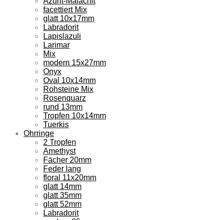
Azurit-Malachit
facettiert Mix
glatt 10x17mm
Labradorit
Lapislazuli
Larimar
Mix
modern 15x27mm
Onyx
Oval 10x14mm
Rohsteine Mix
Rosenquarz
rund 13mm
Tropfen 10x14mm
Tuerkis
Ohrringe
2 Tropfen
Amethyst
Fächer 20mm
Feder lang
floral 11x20mm
glatt 14mm
glatt 35mm
glatt 52mm
Labradorit