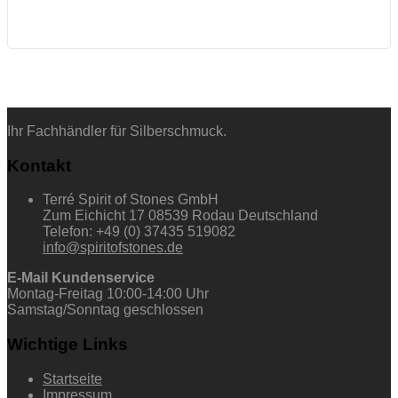
Ihr Fachhändler für Silberschmuck.
Kontakt
Terré Spirit of Stones GmbH
Zum Eichicht 17 08539 Rodau Deutschland
Telefon: +49 (0) 37435 519082
info@spiritofstones.de
E-Mail Kundenservice
Montag-Freitag 10:00-14:00 Uhr
Samstag/Sonntag geschlossen
Wichtige Links
Startseite
Impressum