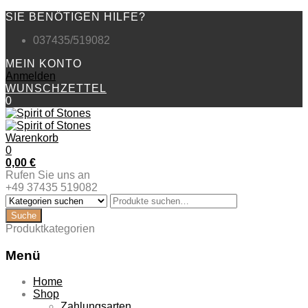
SIE BENÖTIGEN HILFE?
037435/519082
MEIN KONTO
Anmelden
WUNSCHZETTEL
0
Warenkorb
0
0,00
€
Rufen Sie uns an
+49 37435 519082
Produktkategorien
Menü
Zum
Home
Inhalt
Shop
springen
Zahlungsarten