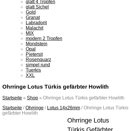
glatt 4 Tropfen
glatt Sichel
Gold
Granat
Labradorit
Malachit
MIX
modern 2 Tropfen
Mondstein
Opal
Pietersit
Rosenquarz
simpel rund
Tuerkis
XXL
Ohrringe Lotus Türkis gefärbter Howlith
Startseite
»
Shop
»
Ohrringe Lotus Türkis gefärbter Howlith
Startseite
/
Ohrringe
/
Lotus 14x26mm
/
Ohrringe Lotus Türkis
gefärbter Howlith
Ohrringe Lotus
Türkis Gefärbter