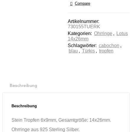
Compare
stimmen Sie der
Nutzung des
Service zu, um
Artikelnummer:
dieses Video
730155TUERK
anzusehen.
Kategorien:
Ohrringe
,
Lotus
14x26mm
Mehr
Schlagwörter:
cabochon
,
Informationen
blau
,
Türkis
,
tropfen
Akzeptieren
Powered by
Usercentrics
Consent
Beschreibung
Management
Platform
Beschreibung
Stein Tropfen 6x9mm, Gesamtgröße: 14x26mm.
Ohrringe aus 925 Sterling Silber.