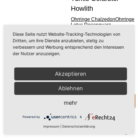
Wir
Howlith
benötigen
Ihre
Ohrringe Chalzedon
Ohrringe
Zustimmung,
Lotus Rosenquarz
um den
Diese Seite nutzt Website-Tracking-Technologien von
Youtube-
28,00 €
(inkl. MwSt.)
Dritten, um ihre Dienste anzubieten, stetig zu
Service zu
(23,53 € exkl. MwSt.)
verbessern und Werbung entsprechend den Interessen
laden!
der Nutzer anzuzeigen.
inkl. 19 % MwSt.
zzgl.
Versandkosten
Wir verwenden
einen Service
Akzeptieren
Nicht vorrätig
eines
Drittanbieters, um
Ablehnen
Videoinhalte
einzubetten.
Anfrage zum Produkt
mehr
Dieser Service
kann Daten zu
Powered by
&
Ihren Aktivitäten
sammeln. Bitte
Impressum
|
Datenschutzerklärung
lesen Sie die
Zum Wunschzettel Hinzufügen
Details durch und