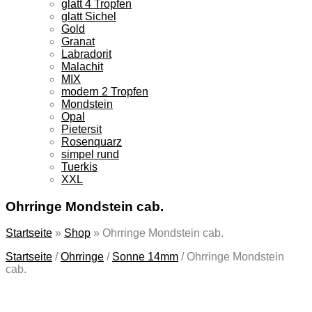
glatt 4 Tropfen
glatt Sichel
Gold
Granat
Labradorit
Malachit
MIX
modern 2 Tropfen
Mondstein
Opal
Pietersit
Rosenquarz
simpel rund
Tuerkis
XXL
Ohrringe Mondstein cab.
Startseite
»
Shop
»
Ohrringe Mondstein cab.
Startseite
/
Ohrringe
/
Sonne 14mm
/
Ohrringe Mondstein
cab.