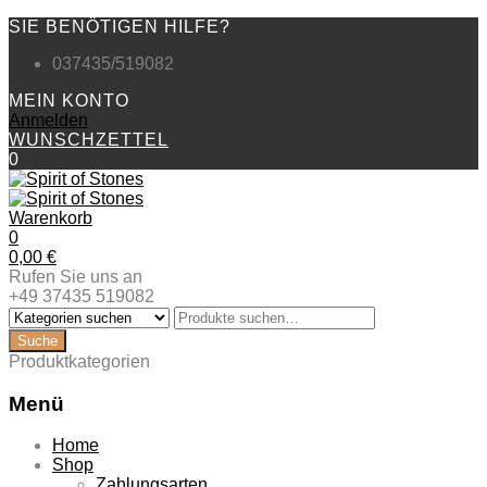
SIE BENÖTIGEN HILFE?
037435/519082
MEIN KONTO
Anmelden
WUNSCHZETTEL
0
Warenkorb
0
0,00
€
Rufen Sie uns an
+49 37435 519082
Produktkategorien
Menü
Zum
Home
Inhalt
Shop
springen
Zahlungsarten