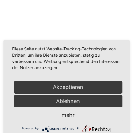
Wir benötigen Ihre Zustimmung, um den
Youtube-Service zu laden!
Wir verwenden einen Service eines Drittanbieters, um
Diese Seite nutzt Website-Tracking-Technologien von
Videoinhalte einzubetten. Dieser Service kann Daten
Dritten, um ihre Dienste anzubieten, stetig zu
zu Ihren Aktivitäten sammeln. Bitte lesen Sie die Details
verbessern und Werbung entsprechend den Interessen
durch und stimmen Sie der Nutzung des Service zu,
der Nutzer anzuzeigen.
um dieses Video anzusehen.
Mehr Informationen
Akzeptieren
Ablehnen
Akzeptieren
Powered by
Usercentrics Consent Management
mehr
Platform
Powered by
&