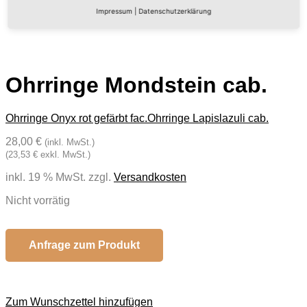
Impressum
|
Datenschutzerklärung
Ohrringe Mondstein cab.
Ohrringe Onyx rot gefärbt fac.
Ohrringe Lapislazuli cab.
28,00 €
(inkl. MwSt.)
(23,53 € exkl. MwSt.)
inkl. 19 % MwSt.
zzgl.
Versandkosten
Nicht vorrätig
Anfrage zum Produkt
Zum Wunschzettel hinzufügen