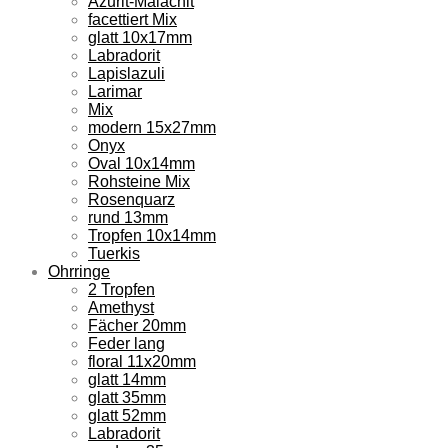
Azurit-Malachit
facettiert Mix
glatt 10x17mm
Labradorit
Lapislazuli
Larimar
Mix
modern 15x27mm
Onyx
Oval 10x14mm
Rohsteine Mix
Rosenquarz
rund 13mm
Tropfen 10x14mm
Tuerkis
Ohrringe
2 Tropfen
Amethyst
Fächer 20mm
Feder lang
floral 11x20mm
glatt 14mm
glatt 35mm
glatt 52mm
Labradorit