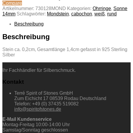
Compare
Artikelnummer:
730128MOND
Kategorien:
Ohrringe
,
Sonne
14mm
Schlagwörter:
Mondstein
,
cabochon
,
weiß
,
rund
Beschreibung
Beschreibung
Stein ca. 0,2cm, Gesamtlänge 1,4cm gefasst in 925 Sterling
Silber
Ihr Fachhändler für Silberschmuck.
Kontakt
Terré Spirit of Stones GmbH
Zum Eichicht 17 08539 Rodau Deutschland
Telefon: +49 (0) 37435 519082
info@spiritofstones.de
E-Mail Kundenservice
Montag-Freitag 10:00-14:00 Uhr
Samstag/Sonntag geschlossen