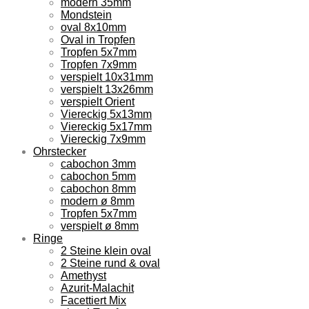
modern 35mm
Mondstein
oval 8x10mm
Oval in Tropfen
Tropfen 5x7mm
Tropfen 7x9mm
verspielt 10x31mm
verspielt 13x26mm
verspielt Orient
Viereckig 5x13mm
Viereckig 5x17mm
Viereckig 7x9mm
Ohrstecker
cabochon 3mm
cabochon 5mm
cabochon 8mm
modern ø 8mm
Tropfen 5x7mm
verspielt ø 8mm
Ringe
2 Steine klein oval
2 Steine rund & oval
Amethyst
Azurit-Malachit
Facettiert Mix