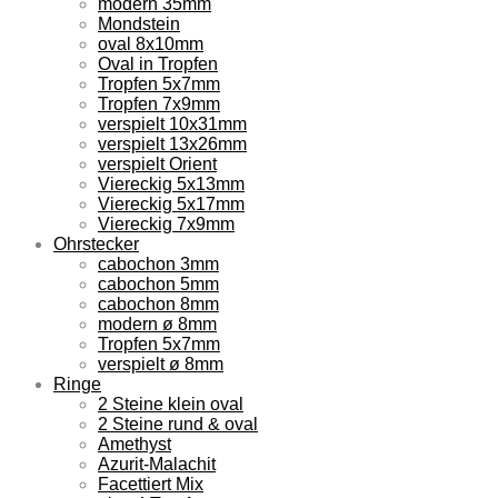
modern 35mm
Mondstein
oval 8x10mm
Oval in Tropfen
Tropfen 5x7mm
Tropfen 7x9mm
verspielt 10x31mm
verspielt 13x26mm
verspielt Orient
Viereckig 5x13mm
Viereckig 5x17mm
Viereckig 7x9mm
Ohrstecker
cabochon 3mm
cabochon 5mm
cabochon 8mm
modern ø 8mm
Tropfen 5x7mm
verspielt ø 8mm
Ringe
2 Steine klein oval
2 Steine rund & oval
Amethyst
Azurit-Malachit
Facettiert Mix