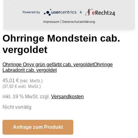
Powered by
&
Impressum
|
Datenschutzerklärung
Ohrringe Mondstein cab.
vergoldet
Ohrringe Onyx grün gefärbt cab. vergoldet
Ohrringe
Labradorit cab. vergoldet
45,01 €
(inkl. MwSt.)
(37,82 € exkl. MwSt.)
inkl. 19 % MwSt.
zzgl.
Versandkosten
Nicht vorrätig
Anfrage zum Produkt