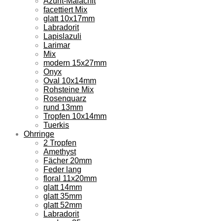
Azurit-Malachit
facettiert Mix
glatt 10x17mm
Labradorit
Lapislazuli
Larimar
Mix
modern 15x27mm
Onyx
Oval 10x14mm
Rohsteine Mix
Rosenquarz
rund 13mm
Tropfen 10x14mm
Tuerkis
Ohrringe
2 Tropfen
Amethyst
Fächer 20mm
Feder lang
floral 11x20mm
glatt 14mm
glatt 35mm
glatt 52mm
Labradorit