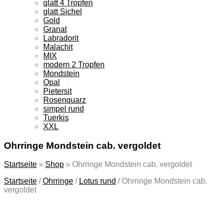
glatt 4 Tropfen
glatt Sichel
Gold
Granat
Labradorit
Malachit
MIX
modern 2 Tropfen
Mondstein
Opal
Pietersit
Rosenquarz
simpel rund
Tuerkis
XXL
Ohrringe Mondstein cab. vergoldet
Startseite
»
Shop
»
Ohrringe Mondstein cab. vergoldet
Startseite
/
Ohrringe
/
Lotus rund
/
Ohrringe Mondstein cab.
vergoldet