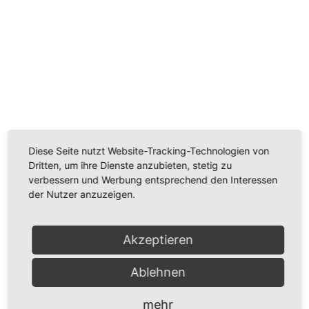
Wir benötigen Ihre Zustimmung, um den
Youtube-Service zu laden!
Wir verwenden einen Service eines Drittanbieters, um
Videoinhalte einzubetten. Dieser Service kann Daten
zu Ihren Aktivitäten sammeln. Bitte lesen Sie die Details
durch und stimmen Sie der Nutzung des Service zu,
Diese Seite nutzt Website-Tracking-Technologien von
um dieses Video anzusehen.
Dritten, um ihre Dienste anzubieten, stetig zu
verbessern und Werbung entsprechend den Interessen
der Nutzer anzuzeigen.
Mehr Informationen
Akzeptieren
Akzeptieren
Powered by
Usercentrics Consent Management
Ablehnen
Platform
mehr