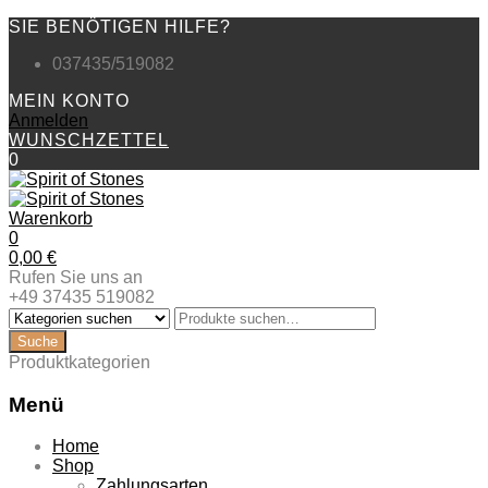
SIE BENÖTIGEN HILFE?
037435/519082
MEIN KONTO
Anmelden
WUNSCHZETTEL
0
Warenkorb
0
0,00
€
Rufen Sie uns an
+49 37435 519082
Produktkategorien
Menü
Zum
Home
Inhalt
Shop
springen
Zahlungsarten