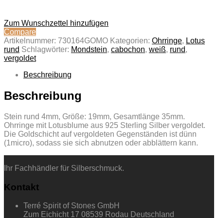
Zum Wunschzettel hinzufügen
Compare
Artikelnummer:
730164GOMO
Kategorien:
Ohrringe
,
Lotus
rund
Schlagwörter:
Mondstein
,
cabochon
,
weiß
,
rund
,
vergoldet
Beschreibung
Beschreibung
Stein rund 4mm, Größe: 19mm, Gesamtlänge 35mm.
Ohrringe mit Lotusblume aus 925 Sterling Silber vergoldet.
Die Goldschicht auf vergoldeten Gegenständen ist dünn
(1micro), sodass sie sich abnutzen oder abblättern kann.
Ihr Fachhändler für Silberschmuck.
Kontakt
Terré Spirit of Stones GmbH
Zum Eichicht 17 08539 Rodau Deutschland