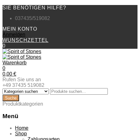
SIE BENÖTIGEN HILFE?
037435/519082
MEIN KONTO
Anmelden
WUNSCHZETTEL
0
Warenkorb
0
0,00
€
Rufen Sie uns an
+49 37435 519082
Produktkategorien
Menü
Zum
Home
Inhalt
Shop
springen
Zahlungsarten