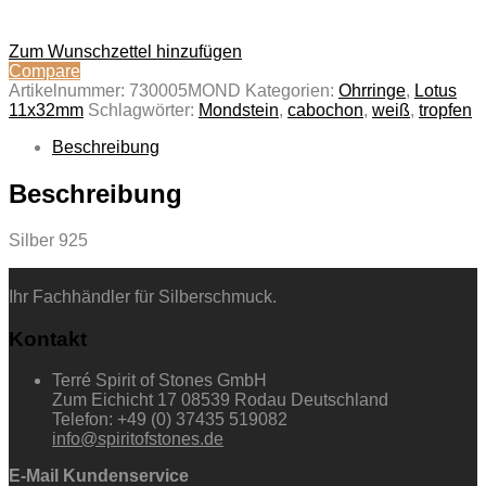
Zum Wunschzettel hinzufügen
Compare
Artikelnummer:
730005MOND
Kategorien:
Ohrringe
,
Lotus
11x32mm
Schlagwörter:
Mondstein
,
cabochon
,
weiß
,
tropfen
Beschreibung
Beschreibung
Silber 925
Ihr Fachhändler für Silberschmuck.
Kontakt
Terré Spirit of Stones GmbH
Zum Eichicht 17 08539 Rodau Deutschland
Telefon: +49 (0) 37435 519082
info@spiritofstones.de
E-Mail Kundenservice