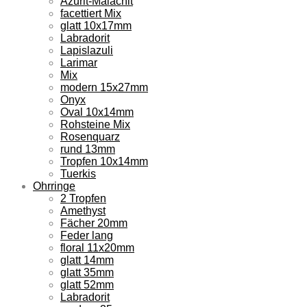
Azurit-Malachit
facettiert Mix
glatt 10x17mm
Labradorit
Lapislazuli
Larimar
Mix
modern 15x27mm
Onyx
Oval 10x14mm
Rohsteine Mix
Rosenquarz
rund 13mm
Tropfen 10x14mm
Tuerkis
Ohrringe
2 Tropfen
Amethyst
Fächer 20mm
Feder lang
floral 11x20mm
glatt 14mm
glatt 35mm
glatt 52mm
Labradorit