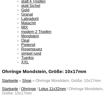
glatt 4 Tropfen
glatt Sichel
Gold
Granat
Labradorit
Malachit
MIX
modern 2 Tropfen
Mondstein
Opal
Pietersit
Rosenquarz
simpel rund
Tuerkis
XXL
Ohrringe Mondstein, Größe: 10x17mm
Startseite
»
Shop
»
Ohrringe Mondstein, Größe: 10x17mm
Startseite
/
Ohrringe
/
Lotus 11x32mm
/
Ohrringe Mondstein,
Größe: 10x17mm