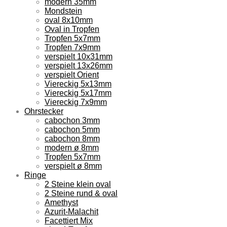
modern 35mm
Mondstein
oval 8x10mm
Oval in Tropfen
Tropfen 5x7mm
Tropfen 7x9mm
verspielt 10x31mm
verspielt 13x26mm
verspielt Orient
Viereckig 5x13mm
Viereckig 5x17mm
Viereckig 7x9mm
Ohrstecker
cabochon 3mm
cabochon 5mm
cabochon 8mm
modern ø 8mm
Tropfen 5x7mm
verspielt ø 8mm
Ringe
2 Steine klein oval
2 Steine rund & oval
Amethyst
Azurit-Malachit
Facettiert Mix