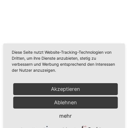
Wir benötigen Ihre Zustimmung, um den
Youtube-Service zu laden!
Wir verwenden einen Service eines Drittanbieters, um
Videoinhalte einzubetten. Dieser Service kann Daten
Diese Seite nutzt Website-Tracking-Technologien von
zu Ihren Aktivitäten sammeln. Bitte lesen Sie die Details
Dritten, um ihre Dienste anzubieten, stetig zu
durch und stimmen Sie der Nutzung des Service zu,
verbessern und Werbung entsprechend den Interessen
um dieses Video anzusehen.
der Nutzer anzuzeigen.
Mehr Informationen
Akzeptieren
Akzeptieren
Ablehnen
Powered by
Usercentrics Consent Management
Platform
mehr