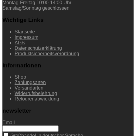
Montag-Freitag 10:00-14:00 Uhr
Samstag/Sonntag geschlossen
Wichtige Links
Startseite
Impressum
AGB
Datenschutzerklärung
Produktsicherheitsverordnung
Informationen
Shop
Zahlungsarten
Versandarten
Widerrufsbelehrung
Retourenabwicklung
newsletter
Email
Großhandel in deutscher Sprache