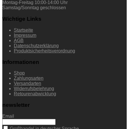
Montag-Freitag 10:00-14:00 Uhr
Samstag/Sonntag geschlossen
Wichtige Links
Startseite
Impressum
AGB
Datenschutzerklärung
Produktsicherheitsverordnung
Informationen
Shop
Zahlungsarten
Versandarten
Widerrufsbelehrung
Retourenabwicklung
newsletter
Email
Großhandel in deutscher Sprache