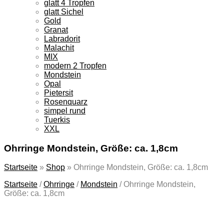
glatt 4 Tropfen
glatt Sichel
Gold
Granat
Labradorit
Malachit
MIX
modern 2 Tropfen
Mondstein
Opal
Pietersit
Rosenquarz
simpel rund
Tuerkis
XXL
Ohrringe Mondstein, Größe: ca. 1,8cm
Startseite
»
Shop
»
Ohrringe Mondstein, Größe: ca. 1,8cm
Startseite
/
Ohrringe
/
Mondstein
/
Ohrringe Mondstein,
Größe: ca. 1,8cm