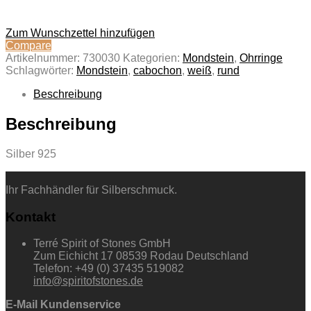
Zum Wunschzettel hinzufügen
Compare
Artikelnummer:
730030
Kategorien:
Mondstein
,
Ohrringe
Schlagwörter:
Mondstein
,
cabochon
,
weiß
,
rund
Beschreibung
Beschreibung
Silber 925
Ihr Fachhändler für Silberschmuck.
Kontakt
Terré Spirit of Stones GmbH
Zum Eichicht 17 08539 Rodau Deutschland
Telefon: +49 (0) 37435 519082
info@spiritofstones.de
E-Mail Kundenservice