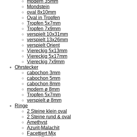
modern 35mm
Mondstein
oval 8x10mm
Oval in Tropfen
Tropfen 5x7mm
Tropfen 7x9mm
verspielt 10x31mm
verspielt 13x26mm
verspielt Orient
Viereckig 5x13mm
Viereckig 5x17mm
Viereckig 7x9mm
Ohrstecker
cabochon 3mm
cabochon 5mm
cabochon 8mm
modern ø 8mm
Tropfen 5x7mm
verspielt ø 8mm
Ringe
2 Steine klein oval
2 Steine rund & oval
Amethyst
Azurit-Malachit
Facettiert Mix