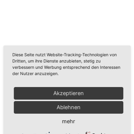
Wir benötigen Ihre Zustimmung, um den
Youtube-Service zu laden!
Wir verwenden einen Service eines Drittanbieters, um
Videoinhalte einzubetten. Dieser Service kann Daten
Diese Seite nutzt Website-Tracking-Technologien von
zu Ihren Aktivitäten sammeln. Bitte lesen Sie die Details
Dritten, um ihre Dienste anzubieten, stetig zu
durch und stimmen Sie der Nutzung des Service zu,
verbessern und Werbung entsprechend den Interessen
um dieses Video anzusehen.
der Nutzer anzuzeigen.
Mehr Informationen
Akzeptieren
Akzeptieren
Ablehnen
Powered by
Usercentrics Consent Management
Platform
mehr