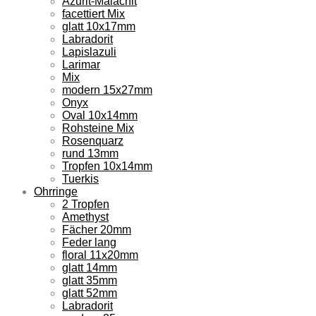
Azurit-Malachit
facettiert Mix
glatt 10x17mm
Labradorit
Lapislazuli
Larimar
Mix
modern 15x27mm
Onyx
Oval 10x14mm
Rohsteine Mix
Rosenquarz
rund 13mm
Tropfen 10x14mm
Tuerkis
Ohrringe
2 Tropfen
Amethyst
Fächer 20mm
Feder lang
floral 11x20mm
glatt 14mm
glatt 35mm
glatt 52mm
Labradorit