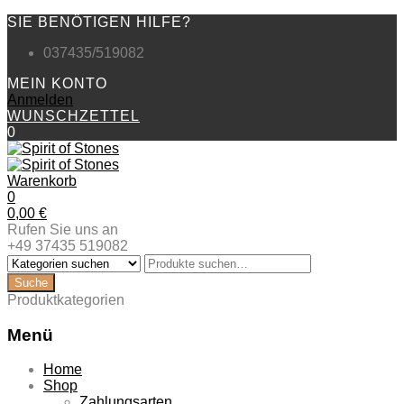
SIE BENÖTIGEN HILFE?
037435/519082
MEIN KONTO
Anmelden
WUNSCHZETTEL
0
Warenkorb
0
0,00
€
Rufen Sie uns an
+49 37435 519082
Produktkategorien
Menü
Zum
Home
Inhalt
Shop
springen
Zahlungsarten