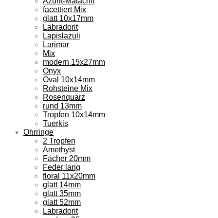
Azurit-Malachit
facettiert Mix
glatt 10x17mm
Labradorit
Lapislazuli
Larimar
Mix
modern 15x27mm
Onyx
Oval 10x14mm
Rohsteine Mix
Rosenquarz
rund 13mm
Tropfen 10x14mm
Tuerkis
Ohrringe
2 Tropfen
Amethyst
Fächer 20mm
Feder lang
floral 11x20mm
glatt 14mm
glatt 35mm
glatt 52mm
Labradorit