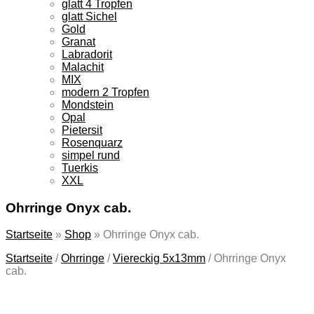
glatt 4 Tropfen
glatt Sichel
Gold
Granat
Labradorit
Malachit
MIX
modern 2 Tropfen
Mondstein
Opal
Pietersit
Rosenquarz
simpel rund
Tuerkis
XXL
Ohrringe Onyx cab.
Startseite
»
Shop
»
Ohrringe Onyx cab.
Startseite
/
Ohrringe
/
Viereckig 5x13mm
/
Ohrringe Onyx
cab.