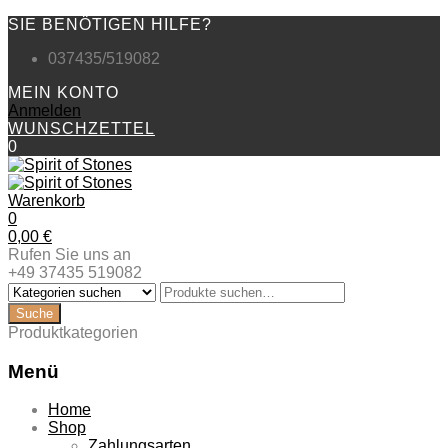
SIE BENÖTIGEN HILFE?
037435/519082
MEIN KONTO
Anmelden
WUNSCHZETTEL
0
Warenkorb
0
0,00
€
Rufen Sie uns an
+49 37435 519082
Produktkategorien
Menü
Zum
Home
Inhalt
Shop
springen
Zahlungsarten