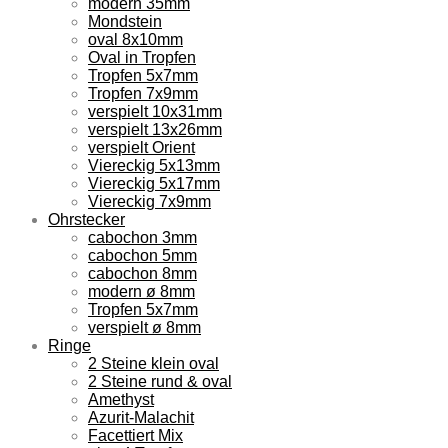
modern 35mm
Mondstein
oval 8x10mm
Oval in Tropfen
Tropfen 5x7mm
Tropfen 7x9mm
verspielt 10x31mm
verspielt 13x26mm
verspielt Orient
Viereckig 5x13mm
Viereckig 5x17mm
Viereckig 7x9mm
Ohrstecker
cabochon 3mm
cabochon 5mm
cabochon 8mm
modern ø 8mm
Tropfen 5x7mm
verspielt ø 8mm
Ringe
2 Steine klein oval
2 Steine rund & oval
Amethyst
Azurit-Malachit
Facettiert Mix