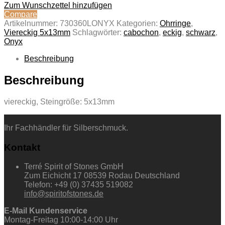
Zum Wunschzettel hinzufügen
Compare
Artikelnummer:
730360LONYX
Kategorien:
Ohrringe
,
Viereckig 5x13mm
Schlagwörter:
cabochon
,
eckig
,
schwarz
,
Onyx
Beschreibung
Beschreibung
viereckig, Steingröße: 5x13mm
Ihr Fachhändler für Silberschmuck.
Kontakt
Terré Spirit of Stones GmbH
Zum Eichicht 17 08539 Rodau Deutschland
Telefon: +49 (0) 37435 519082
info@spiritofstones.de
E-Mail Kundenservice
Montag-Freitag 10:00-14:00 Uhr