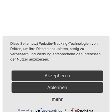
Wir benötigen Ihre Zustimmung, um den
Youtube-Service zu laden!
Wir verwenden einen Service eines Drittanbieters, um
Diese Seite nutzt Website-Tracking-Technologien von
Videoinhalte einzubetten. Dieser Service kann Daten
Dritten, um ihre Dienste anzubieten, stetig zu
zu Ihren Aktivitäten sammeln. Bitte lesen Sie die Details
verbessern und Werbung entsprechend den Interessen
durch und stimmen Sie der Nutzung des Service zu,
der Nutzer anzuzeigen.
um dieses Video anzusehen.
Mehr Informationen
Akzeptieren
Akzeptieren
Ablehnen
Powered by
Usercentrics Consent Management
mehr
Platform
Powered by
&